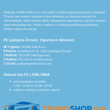
Podjetje TEHNO KAR d.o.o. ima sedež v Idriji in poslovno enoto v Ljubljani-
Črnuče, kjer imamo trgovino in dve delavnici za storitve montaže in
avtoelektrike. Naše izdelke lahko nakupujete neomejeno v spletni trgovini
www.tehnoshop.net.
Večino izdelkov iz našega prodajnega programa
imamo stalno na zalogi.
PE Ljubljana-Črnuče: trgovina in delavnici
Trgovina:
TEHNO KAR d.o.o.
Naslov:
Soteška pot 21, 1231 Ljubljana-Črnuče
Mobitel:
031 028 128
(trgovina)
Mobitel:
031 00 33 49
(delavnica)
Email:
ljubljana@tehnoshop.net
Delovni čas PE LJUBLJANA
od ponedeljka do petka
7:30 - 12:00 in 13:00 -15:30
sobota, nedelja in prazniki:zaprto