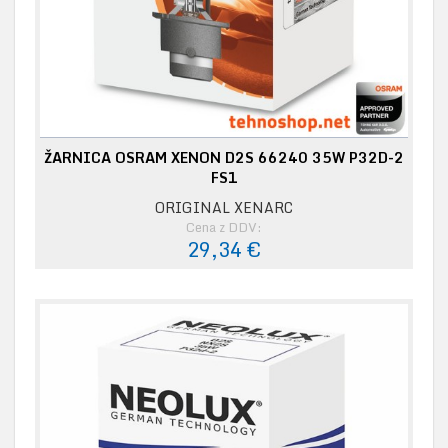
ŽARNICA OSRAM XENON D2S 66240 35W P32D-2
FS1
ORIGINAL XENARC
Cena z DDV:
29,34 €