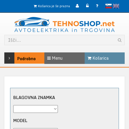
slovensko
English
Košarica je še prazna
Menu
Košarica
Podrobno
BLAGOVNA ZNAMKA
MODEL