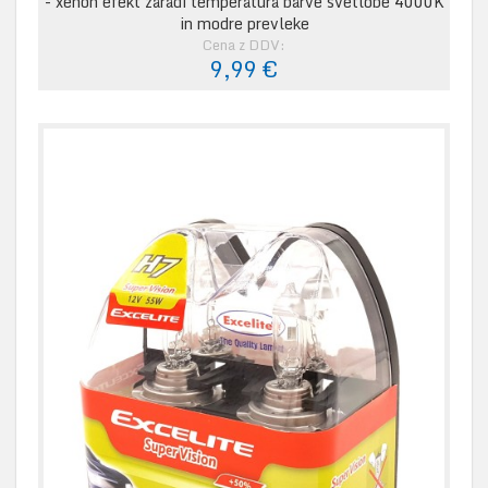
- xenon efekt zaradi temperatura barve svetlobe 4000K
in modre prevleke
Cena z DDV:
9,99 €