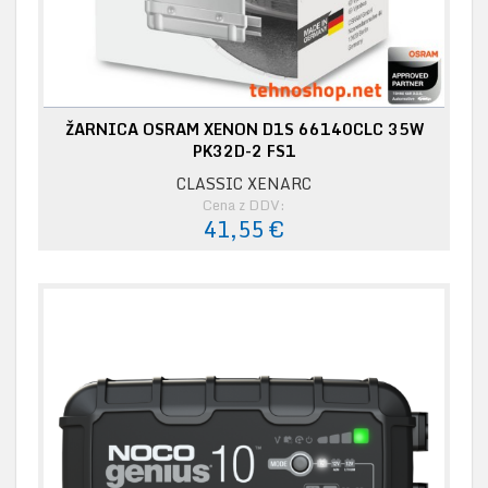
ŽARNICA OSRAM XENON D1S 66140CLC 35W
PK32D-2 FS1
CLASSIC XENARC
Cena z DDV:
41,55 €