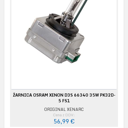
ŽARNICA OSRAM XENON D3S 66340 35W PK32D-
5 FS1
ORIGINAL XENARC
Cena z DDV:
56,99 €