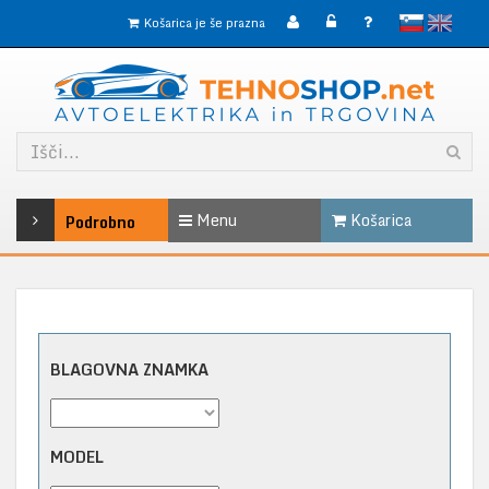
slovensko
English
Košarica je še prazna
Menu
Košarica
Podrobno
BLAGOVNA ZNAMKA
MODEL