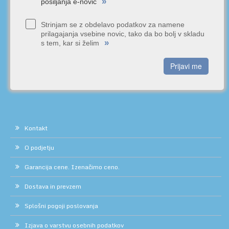
»
pošiljanja e-novic
Strinjam se z obdelavo podatkov za namene
prilagajanja vsebine novic, tako da bo bolj v skladu
»
s tem, kar si želim
Prijavi me
Kontakt
O podjetju
Garancija cene. Izenačimo ceno.
Dostava in prevzem
Splošni pogoji poslovanja
Izjava o varstvu osebnih podatkov