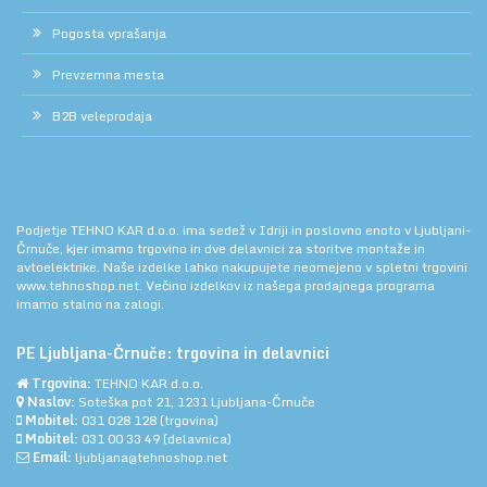
Pogosta vprašanja
Prevzemna mesta
B2B veleprodaja
Podjetje TEHNO KAR d.o.o. ima sedež v Idriji in poslovno enoto v Ljubljani-
Črnuče, kjer imamo trgovino in dve delavnici za storitve montaže in
avtoelektrike. Naše izdelke lahko nakupujete neomejeno v spletni trgovini
www.tehnoshop.net.
Večino izdelkov iz našega prodajnega programa
imamo stalno na zalogi.
PE Ljubljana-Črnuče: trgovina in delavnici
Trgovina:
TEHNO KAR d.o.o.
Naslov:
Soteška pot 21, 1231 Ljubljana-Črnuče
Mobitel:
031 028 128
(trgovina)
Mobitel:
031 00 33 49
(delavnica)
Email:
ljubljana@tehnoshop.net