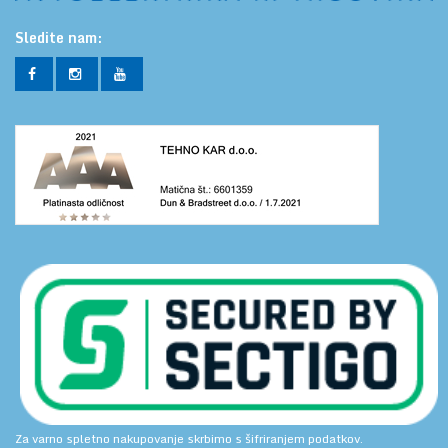
Sledite nam:
Za varno spletno nakupovanje skrbimo s šifriranjem podatkov.