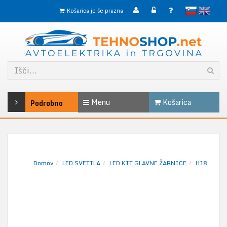
slovensko
English
Košarica je še prazna
Menu
Košarica
Podrobno
Domov
LED SVETILA
LED KIT GLAVNE ŽARNICE
H18