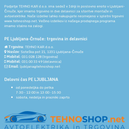
Podjetje TEHNO KAR d.o.o. ima sedež v Idriji in poslovno enoto v Ljubljani-
Črnuče, kjer imamo trgovino in dve delavnici za storitve montaže in
avtoelektrike. Naše izdelke lahko nakupujete neomejeno v spletni trgovini
www.tehnoshop.net.
Večino izdelkov iz našega prodajnega programa
imamo stalno na zalogi.
PE Ljubljana-Črnuče: trgovina in delavnici
Trgovina:
TEHNO KAR d.o.o.
Naslov:
Soteška pot 21, 1231 Ljubljana-Črnuče
Mobitel:
031 028 128
(trgovina)
Mobitel:
031 00 33 49
(delavnica)
Email:
ljubljana@tehnoshop.net
Delovni čas PE LJUBLJANA
od ponedeljka do petka
7:30 - 12:00 in 13:00 -15:30
sobota, nedelja in prazniki:zaprto