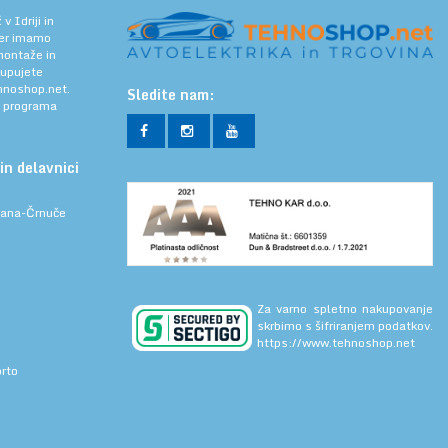
 Idriji in
jer imamo
 montaže in
kupujete
noshop.net.
Sledite nam:
a programa
in delavnici
ljana-Črnuče
Za varno spletno nakupovanje
skrbimo s šifriranjem podatkov.
https://www.tehnoshop.net
prto