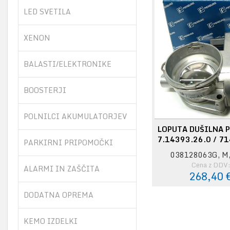
LED SVETILA
XENON
BALASTI/ELEKTRONIKE
BOOSTERJI
POLNILCI AKUMULATORJEV
LOPUTA DUŠILNA 
7.14393.26.0 / 7
PARKIRNI PRIPOMOČKI
038128063G, M,
Cena z DDV
ALARMI IN ZAŠČITA
268,40 
DODATNA OPREMA
KEMO IZDELKI