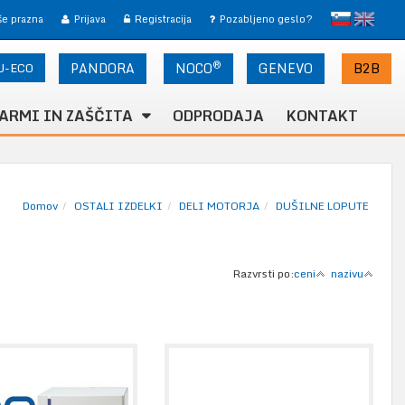
slovensko
English
 še prazna
Prijava
Registracija
Pozabljeno geslo?
®
U-ECO
PANDORA
NOCO
B2B
GENEVO
ARMI IN ZAŠČITA
ODPRODAJA
KONTAKT
Domov
OSTALI IZDELKI
DELI MOTORJA
DUŠILNE LOPUTE
Razvrsti po:
ceni
nazivu