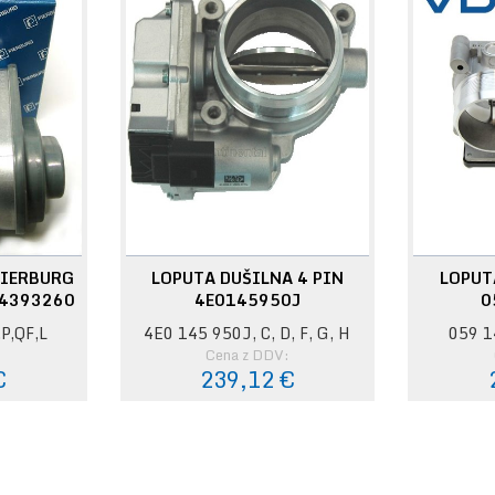
PIERBURG
LOPUTA DUŠILNA 4 PIN
LOPUT
14393260
4E0145950J
0
P,QF,L
4E0 145 950J, C, D, F, G, H
059 1
:
Cena z DDV:
€
239,12 €