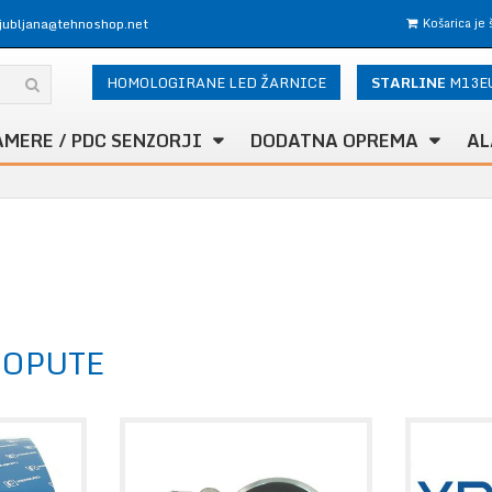
ljubljana@tehnoshop.net
Košarica je
HOMOLOGIRANE LED ŽARNICE
STARLINE
M13E
AMERE / PDC SENZORJI
DODATNA OPREMA
AL
LOPUTE