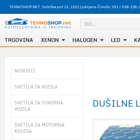
TEHNOSHOP.NET, Soteška pot 21, 1231 Ljubljana-Črnuče,
031 / 028-128
,
TRGOVINA
XENON
HALOGEN
LED
K
NOVOSTI
SVETILA ZA VOZILA
DUŠILNE 
SVETILA ZA TOVORNA
VOZILA
SVETILA ZA MOTORNA
KOLESA