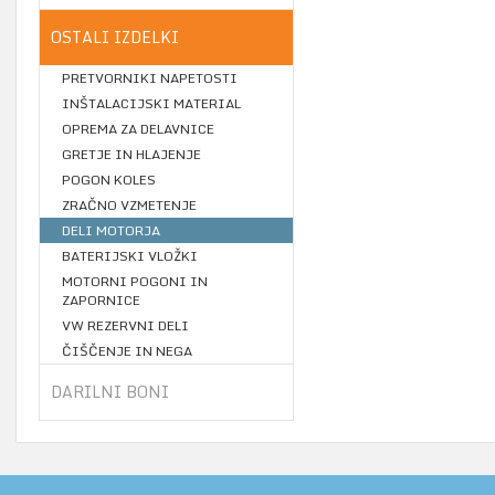
OSTALI IZDELKI
PRETVORNIKI NAPETOSTI
INŠTALACIJSKI MATERIAL
OPREMA ZA DELAVNICE
GRETJE IN HLAJENJE
POGON KOLES
ZRAČNO VZMETENJE
DELI MOTORJA
BATERIJSKI VLOŽKI
MOTORNI POGONI IN
ZAPORNICE
VW REZERVNI DELI
ČIŠČENJE IN NEGA
DARILNI BONI