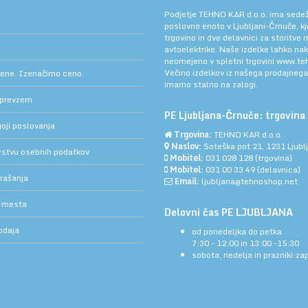
Podjetje TEHNO KAR d.o.o. ima sedež v
poslovno enoto v Ljubljani-Črnuče, k
trgovino in dve delavnici za storitve
avtoelektrike. Naše izdelke lahko na
neomejeno v spletni trgovini
www.teh
Večino izdelkov iz našega prodajneg
cene. Izenačimo ceno.
imamo stalno na zalogi.
 prevzem
PE Ljubljana-Črnuče: trgovina 
oji poslovanja
Trgovina:
TEHNO KAR d.o.o.
Naslov:
Soteška pot 21, 1231 Ljub
arstvu osebnih podatkov
Mobitel:
031 028 128
(trgovina)
Mobitel:
031 00 33 49
(delavnica)
rašanja
Email:
ljubljana@tehnoshop.net
 mesta
Delovni čas PE LJUBLJANA
odaja
od ponedeljka do petka
7:30 - 12:00 in 13:00 -15:30
sobota, nedelja in prazniki:za