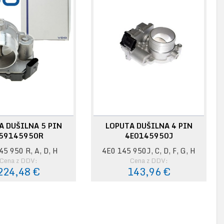
A DUŠILNA 5 PIN
LOPUTA DUŠILNA 4 PIN
59145950R
4E0145950J
45 950 R, A, D, H
4E0 145 950J, C, D, F, G, H
Cena z DDV:
Cena z DDV:
224,48 €
143,96 €