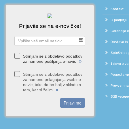
Kontakt
O podjetju
Prijavite se na e-novičke!
Garancija 
Dostava in
Splošni pog
Strinjam se z obdelavo podatkov
»
za namene pošiljanja e-novic
Izjava o v
Pogosta vp
Strinjam se z obdelavo podatkov
za namene prilagajanja vsebine
novic, tako da bo bolj v skladu s
Prevzemna
»
tem, kar si želim
B2B velepr
Prijavi me