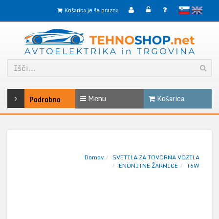
slovensko
English
Košarica je še prazna
Menu
Košarica
Podrobno
Domov
SVETILA ZA TOVORNA VOZILA
ENONITNE ŽARNICE
T6W