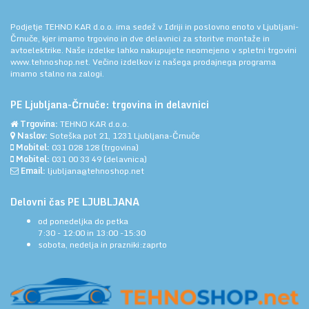
Podjetje TEHNO KAR d.o.o. ima sedež v Idriji in poslovno enoto v Ljubljani-
Črnuče, kjer imamo trgovino in dve delavnici za storitve montaže in
avtoelektrike. Naše izdelke lahko nakupujete neomejeno v spletni trgovini
www.tehnoshop.net.
Večino izdelkov iz našega prodajnega programa
imamo stalno na zalogi.
PE Ljubljana-Črnuče: trgovina in delavnici
Trgovina:
TEHNO KAR d.o.o.
Naslov:
Soteška pot 21, 1231 Ljubljana-Črnuče
Mobitel:
031 028 128
(trgovina)
Mobitel:
031 00 33 49
(delavnica)
Email:
ljubljana@tehnoshop.net
Delovni čas PE LJUBLJANA
od ponedeljka do petka
7:30 - 12:00 in 13:00 -15:30
sobota, nedelja in prazniki:zaprto