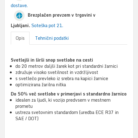
dostave.
Brezplačen prevzem v trgovini v
Ljubljani.
Soteška pot 21.
Opis
Tehnični podatki
Svetlejši in širši snop svetlobe na cesti
do 20 metrov daljši žarek kot pri standardni žarnici
združuje visoko svetilnost in vzdržljivost
s svetlečo prevleko iz srebra na kapici žarnice
optimizirana žarilna nitka
Do 50% več svetlobe v primerjavi s standardno žarnico
idealen za ljudi, ki vozijo predvsem v mestnem
prometu
ustreza svetovnim standardom (uredba ECE R37 in
SAE / DOT)