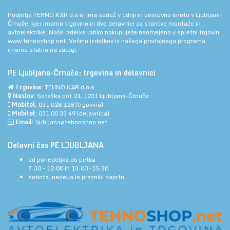
Podjetje TEHNO KAR d.o.o. ima sedež v Idriji in poslovno enoto v Ljubljani-
Črnuče, kjer imamo trgovino in dve delavnici za storitve montaže in
avtoelektrike. Naše izdelke lahko nakupujete neomejeno v spletni trgovini
www.tehnoshop.net.
Večino izdelkov iz našega prodajnega programa
imamo stalno na zalogi.
PE Ljubljana-Črnuče: trgovina in delavnici
Trgovina:
TEHNO KAR d.o.o.
Naslov:
Soteška pot 21, 1231 Ljubljana-Črnuče
Mobitel:
031 028 128
(trgovina)
Mobitel:
031 00 33 49
(delavnica)
Email:
ljubljana@tehnoshop.net
Delovni čas PE LJUBLJANA
od ponedeljka do petka
7:30 - 12:00 in 13:00 -15:30
sobota, nedelja in prazniki:zaprto