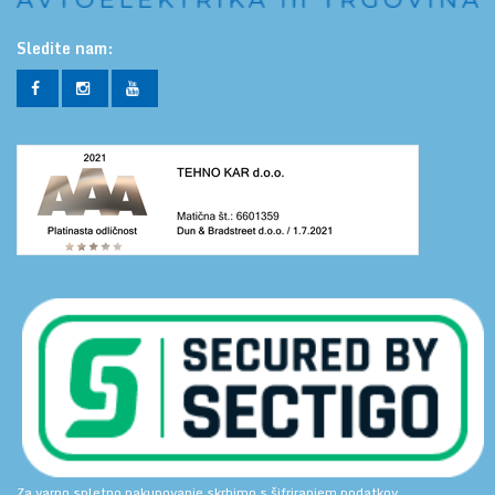
Sledite nam:
Za varno spletno nakupovanje skrbimo s šifriranjem podatkov.