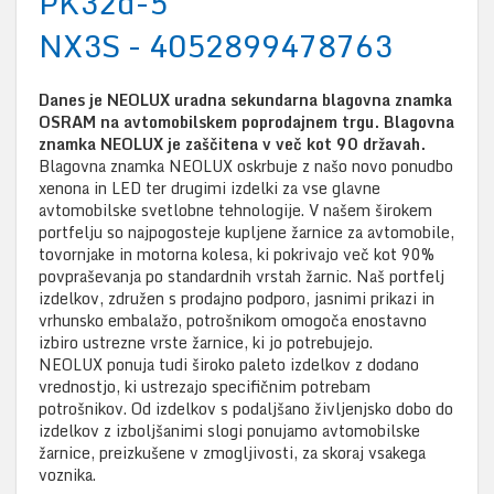
PK32d-5
NX3S - 4052899478763
Danes je NEOLUX uradna sekundarna blagovna znamka
OSRAM na avtomobilskem poprodajnem trgu. Blagovna
znamka NEOLUX je zaščitena v več kot 90 državah.
Blagovna znamka NEOLUX oskrbuje z našo novo ponudbo
xenona in LED ter drugimi izdelki za vse glavne
avtomobilske svetlobne tehnologije. V našem širokem
portfelju so najpogosteje kupljene žarnice za avtomobile,
tovornjake in motorna kolesa, ki pokrivajo več kot 90%
povpraševanja po standardnih vrstah žarnic. Naš portfelj
izdelkov, združen s prodajno podporo, jasnimi prikazi in
vrhunsko embalažo, potrošnikom omogoča enostavno
izbiro ustrezne vrste žarnice, ki jo potrebujejo.
NEOLUX ponuja tudi široko paleto izdelkov z dodano
vrednostjo, ki ustrezajo specifičnim potrebam
potrošnikov. Od izdelkov s podaljšano življenjsko dobo do
izdelkov z izboljšanimi slogi ponujamo avtomobilske
žarnice, preizkušene v zmogljivosti, za skoraj vsakega
voznika.