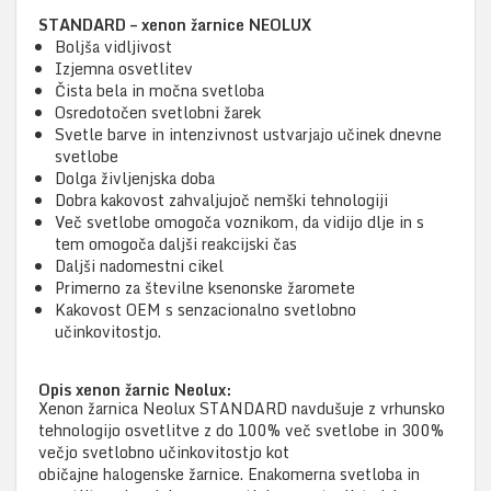
STANDARD – xenon žarnice NEOLUX
Boljša vidljivost
Izjemna osvetlitev
Čista bela in močna svetloba
Osredotočen svetlobni žarek
Svetle barve in intenzivnost ustvarjajo učinek dnevne
svetlobe
Dolga življenjska doba
Dobra kakovost zahvaljujoč nemški tehnologiji
Več svetlobe omogoča voznikom, da vidijo dlje in s
tem omogoča daljši reakcijski čas
Daljši nadomestni cikel
Primerno za številne ksenonske žaromete
Kakovost OEM s senzacionalno svetlobno
učinkovitostjo.
Opis xenon žarnic Neolux:
Xenon žarnica Neolux STANDARD navdušuje z vrhunsko
tehnologijo osvetlitve z do 100% več svetlobe in 300%
večjo svetlobno učinkovitostjo kot
običajne halogenske žarnice. Enakomerna svetloba in