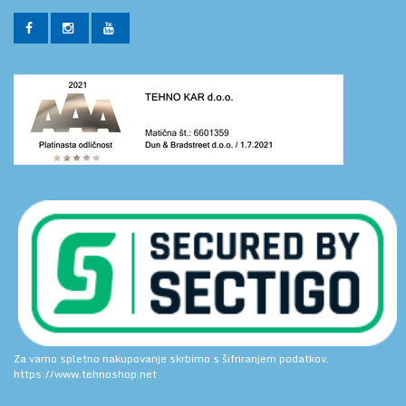
Za varno spletno nakupovanje skrbimo s šifriranjem podatkov.
https://www.tehnoshop.net