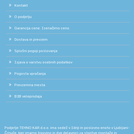
Kontakt
O podjetju
Garancija cene. Izenačimo ceno.
Dostava in prevzem
Splošni pogoji poslovanja
Izjava o varstvu osebnih podatkov
Pogosta vprašanja
Prevzemna mesta
B2B veleprodaja
Podjetje TEHNO KAR d.o.o. ima sedež v Idriji in poslovno enoto v Ljubljani-
Črnuče, kjer imamo trgovino in dve delavnici za storitve montaže in