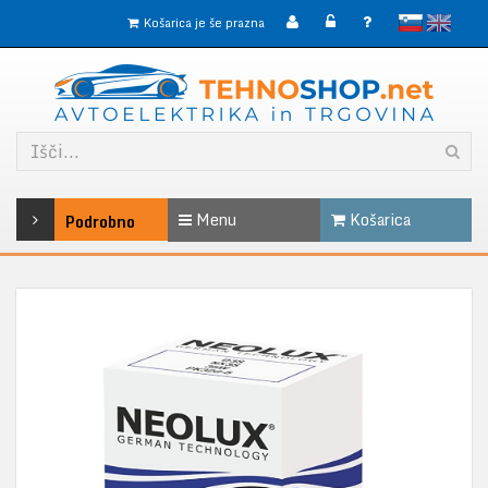
slovensko
English
Košarica je še prazna
Menu
Košarica
Podrobno