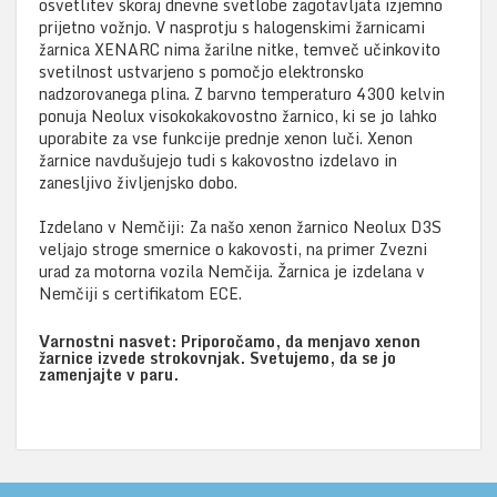
osvetlitev skoraj dnevne svetlobe zagotavljata izjemno
prijetno vožnjo. V nasprotju s halogenskimi žarnicami
žarnica XENARC nima žarilne nitke, temveč učinkovito
svetilnost ustvarjeno s pomočjo elektronsko
nadzorovanega plina. Z barvno temperaturo 4300 kelvin
ponuja Neolux visokokakovostno žarnico, ki se jo lahko
uporabite za vse funkcije prednje xenon luči. Xenon
žarnice navdušujejo tudi s kakovostno izdelavo in
zanesljivo življenjsko dobo.
Izdelano v Nemčiji: Za našo xenon žarnico Neolux D3S
veljajo stroge smernice o kakovosti, na primer Zvezni
urad za motorna vozila Nemčija. Žarnica je izdelana v
Nemčiji s certifikatom ECE.
Varnostni nasvet: Priporočamo, da menjavo xenon
žarnice izvede strokovnjak. Svetujemo, da se jo
zamenjajte v paru.