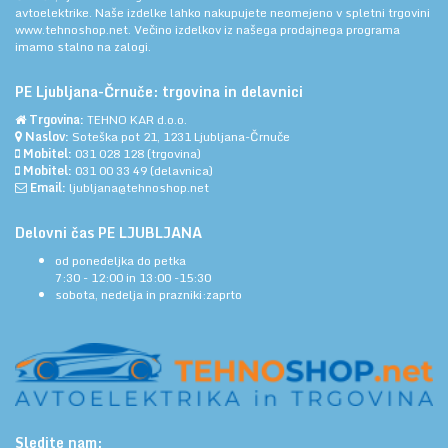
avtoelektrike. Naše izdelke lahko nakupujete neomejeno v spletni trgovini
www.tehnoshop.net.
Večino izdelkov iz našega prodajnega programa
imamo stalno na zalogi.
PE Ljubljana-Črnuče: trgovina in delavnici
Trgovina:
TEHNO KAR d.o.o.
Naslov:
Soteška pot 21, 1231 Ljubljana-Črnuče
Mobitel:
031 028 128
(trgovina)
Mobitel:
031 00 33 49
(delavnica)
Email:
ljubljana@tehnoshop.net
Delovni čas PE LJUBLJANA
od ponedeljka do petka
7:30 - 12:00 in 13:00 -15:30
sobota, nedelja in prazniki:zaprto
Sledite nam: