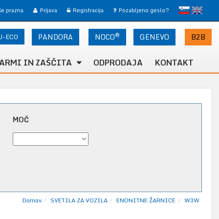
slovensko
English
 še prazna
Prijava
Registracija
Pozabljeno geslo?
®
U-ECO
PANDORA
NOCO
B2B
GENEVO
ARMI IN ZAŠČITA
ODPRODAJA
KONTAKT
MOČ
Domov
SVETILA ZA VOZILA
ENONITNE ŽARNICE
W3W