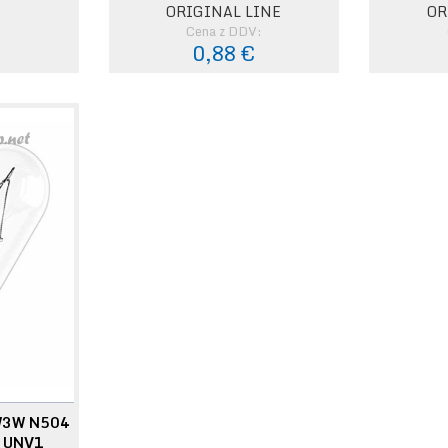
ORIGINAL LINE
OR
:
Cena z DDV:
0,88 €
W3W N504
 UNV1