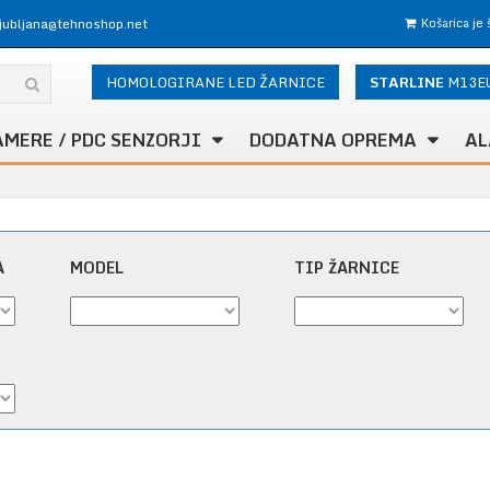
ljubljana@tehnoshop.net
Košarica je
HOMOLOGIRANE LED ŽARNICE
STARLINE
M13E
AMERE / PDC SENZORJI
DODATNA OPREMA
AL
A
MODEL
TIP ŽARNICE