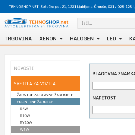
TEHNOSHOP.NET, Soteška pot 21, 1231 Ljubljana-Črnuče,
031 / 028-128
,
TRGOVINA
XENON
HALOGEN
LED
K
NOVOSTI
BLAGOVNA ZNAMK
SVETILA ZA VOZILA
ŽARNICE ZA GLAVNE ŽAROMETE
NAPETOST
ENONITNE ŽARNICE
R5W
R10W
RY10W
W3W