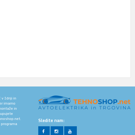
 Idriji in
jer imamo
 montaže in
kupujete
noshop.net.
Sledite nam:
a programa