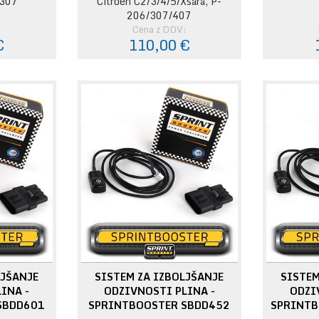
/307
Citroen C2/3/4/5/Xsara, P-
206/307/407
:
Cena z DDV:
€
110,00 €
LJŠANJE
SISTEM ZA IZBOLJŠANJE
SISTEM
INA -
ODZIVNOSTI PLINA -
ODZI
SBDD601
SPRINTBOOSTER SBDD452
SPRINTB