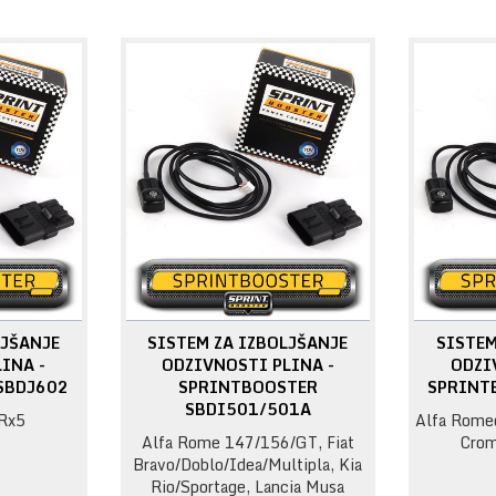
LJŠANJE
SISTEM ZA IZBOLJŠANJE
SISTEM
INA -
ODZIVNOSTI PLINA -
ODZI
SBDJ602
SPRINTBOOSTER
SPRINT
SBDI501/501A
Rx5
Alfa Romeo
Alfa Rome 147/156/GT, Fiat
Crom
Bravo/Doblo/Idea/Multipla, Kia
Rio/Sportage, Lancia Musa