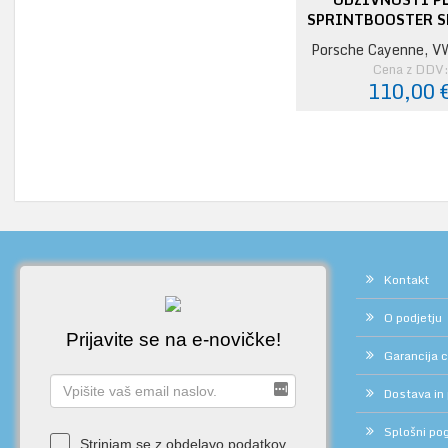
SPRINTBOOSTER 
Porsche Cayenne, V
Cena z DDV
110,00 
Kontakt
O podjetju
Prijavite se na e-novičke!
Garancija 
Dostava in
Splošni pog
Strinjam se z obdelavo podatkov