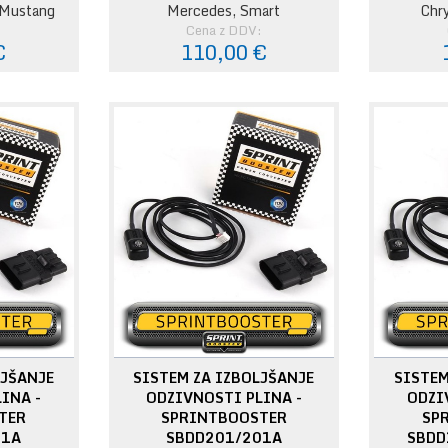
/Mustang
Mercedes, Smart
Chr
:
Cena z DDV:
€
110,00 €
LJŠANJE
SISTEM ZA IZBOLJŠANJE
SISTEM
INA -
ODZIVNOSTI PLINA -
ODZI
TER
SPRINTBOOSTER
SP
51A
SBDD201/201A
SBDD