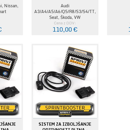
i, Nissan,
Audi
mart
A3/A4/A5/A6/Q5/R8/S3/S4/TT,
Seat, Škoda, VW
:
Cena z DDV:
€
110,00 €
LJŠANJE
SISTEM ZA IZBOLJŠANJE
INA -
ODZIVNOSTI PLINA -