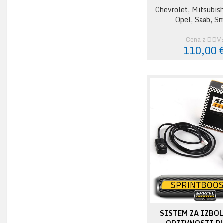
Chevrolet, Mitsubish
Opel, Saab, S
Cena z DDV
110,00 
SISTEM ZA IZBO
ODZIVNOSTI PL