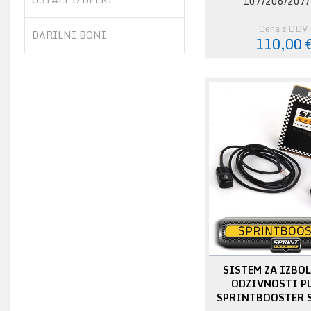
107/206/207
Cena z DDV
DARILNI BONI
110,00 
SISTEM ZA IZBO
ODZIVNOSTI PL
SPRINTBOOSTER 