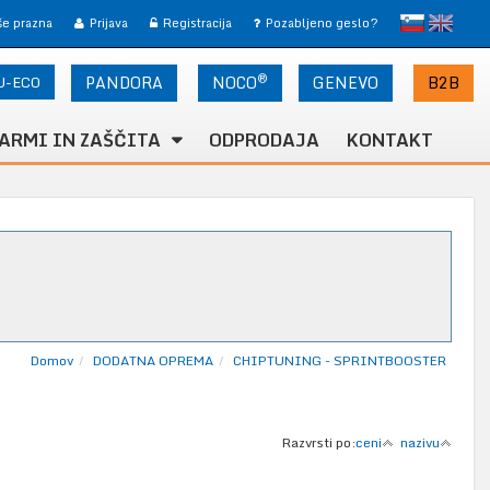
slovensko
English
 še prazna
Prijava
Registracija
Pozabljeno geslo?
®
U-ECO
PANDORA
NOCO
B2B
GENEVO
ARMI IN ZAŠČITA
ODPRODAJA
KONTAKT
Domov
DODATNA OPREMA
CHIPTUNING - SPRINTBOOSTER
Razvrsti po:
ceni
nazivu