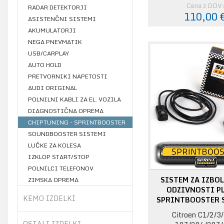
Cena z DDV
RADAR DETEKTORJI
110,00 
ASISTENČNI SISTEMI
AKUMULATORJI
NEGA PNEVMATIK
USB/CARPLAY
AUTO HOLD
PRETVORNIKI NAPETOSTI
AUDI ORIGINAL
POLNILNI KABLI ZA EL. VOZILA
DIAGNOSTIČNA OPREMA
CHIPTUNING - SPRINTBOOSTER
SOUNDBOOSTER SISTEMI
LUČKE ZA KOLESA
IZKLOP START/STOP
POLNILCI TELEFONOV
SISTEM ZA IZBO
ZIMSKA OPREMA
ODZIVNOSTI PL
KEMO IZDELKI
SPRINTBOOSTER 
Citroen C1/2/3/
OSTALI IZDELKI