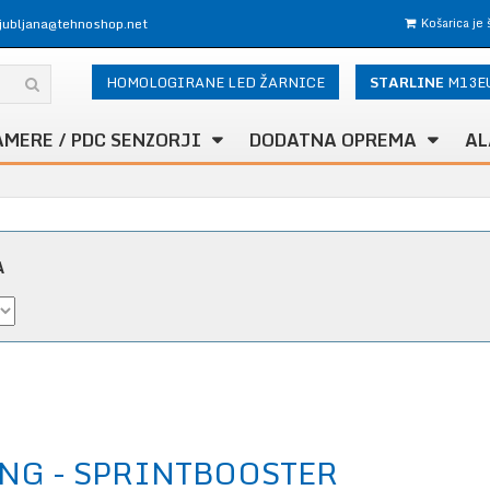
ljubljana@tehnoshop.net
Košarica je
HOMOLOGIRANE LED ŽARNICE
STARLINE
M13E
AMERE / PDC SENZORJI
DODATNA OPREMA
AL
A
NG - SPRINTBOOSTER