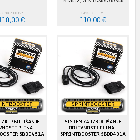
Mazda 3, Volvo C30/C70/S40
Cena z DDV:
Cena z DDV:
110,00 €
110,00 €
 ZA IZBOLJŠANJE
SISTEM ZA IZBOLJŠANJE
VNOSTI PLINA -
ODZIVNOSTI PLINA -
OOSTER SBDD451A
SPRINTBOOSTER SBDD401A