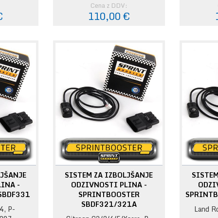
:
Cena z DDV:
€
110,00 €
LJŠANJE
SISTEM ZA IZBOLJŠANJE
SISTEM
INA -
ODZIVNOSTI PLINA -
ODZI
SBDF331
SPRINTBOOSTER
SPRINTB
SBDF321/321A
4, P-
Land R