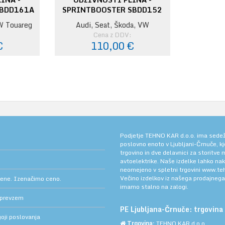
SBDD161A
SPRINTBOOSTER SBDD152
W Touareg
Audi, Seat, Škoda, VW
:
Cena z DDV:
€
110,00 €
Podjetje TEHNO KAR d.o.o. ima sedež v
poslovno enoto v Ljubljani-Črnuče, k
trgovino in dve delavnici za storitve
avtoelektrike. Naše izdelke lahko na
neomejeno v spletni trgovini
www.teh
Večino izdelkov iz našega prodajneg
cene. Izenačimo ceno.
imamo stalno na zalogi.
 prevzem
PE Ljubljana-Črnuče: trgovina 
oji poslovanja
Trgovina:
TEHNO KAR d.o.o.