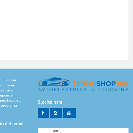
 Idriji in
jer imamo
 montaže in
kupujete
noshop.net.
Sledite nam:
a programa
in delavnici