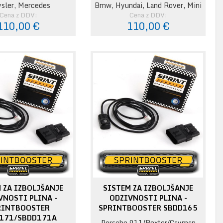
ysler, Mercedes
Bmw, Hyundai, Land Rover, Mini
Cena z DDV:
Cena z DDV:
110,00 €
110,00 €
 ZA IZBOLJŠANJE
SISTEM ZA IZBOLJŠANJE
VNOSTI PLINA -
ODZIVNOSTI PLINA -
RINTBOOSTER
SPRINTBOOSTER SBDD165
171/SBDD171A
Porsche 911/Boxter/Cayman