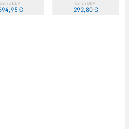
Cena z DDV:
Cena z DDV:
694,95 €
292,80 €