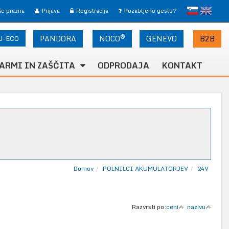
slovensko
English
 še prazna
Prijava
Registracija
Pozabljeno geslo?
®
U-ECO
PANDORA
NOCO
B2B
GENEVO
ARMI IN ZAŠČITA
ODPRODAJA
KONTAKT
Domov
POLNILCI AKUMULATORJEV
24V
Razvrsti po:
ceni
nazivu