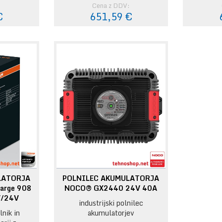
:
Cena z DDV:
€
651,59 €
LATORJA
POLNILEC AKUMULATORJA
arge 908
NOCO® GX2440 24V 40A
V/24V
industrijski polnilec
lnik in
akumulatorjev