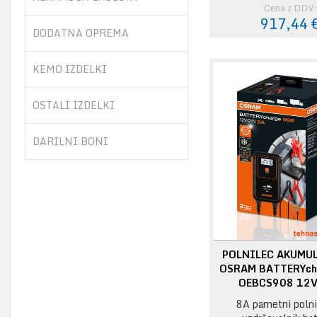
Cena z DDV
917,44 
DODATNA OPREMA
KEMO IZDELKI
OSTALI IZDELKI
DARILNI BONI
POLNILEC AKUMU
OSRAM BATTERYch
OEBCS908 12
8A pametni polni