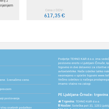
erij z
lnjenjem
:
Cena z DDV:
€
617,35 €
Podjetje TEHNO KAR d.o.o. ima sedež v
poslovno enoto v Ljubljani-Črnuče, k
trgovino in dve delavnici za storitve
avtoelektrike. Naše izdelke lahko na
neomejeno v spletni trgovini
www.teh
Večino izdelkov iz našega prodajneg
cene. Izenačimo ceno.
imamo stalno na zalogi.
 prevzem
PE Ljubljana-Črnuče: trgovina 
oji poslovanja
Trgovina:
TEHNO KAR d.o.o.
Naslov:
Soteška pot 21, 1231 Ljub
arstvu osebnih podatkov