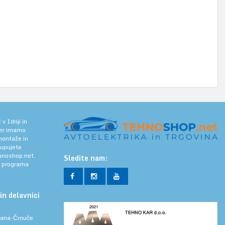
 Idriji in
jer imamo
 montaže in
kupujete
noshop.net.
Sledite nam:
a programa
in delavnici
ljana-Črnuče