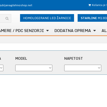
ljubljana@tehnoshop.net
Košarica je
HOMOLOGIRANE LED ŽARNICE
STARLINE
M13E
AMERE / PDC SENZORJI
DODATNA OPREMA
AL
A
MODEL
NAPETOST