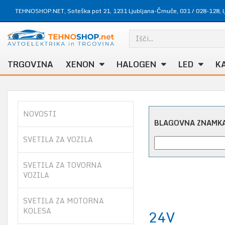
TEHNOSHOP.NET, Soteška pot 21, 1231 Ljubljana-Črnuče,
031 / 028-128
,
TRGOVINA
XENON
HALOGEN
LED
K
NOVOSTI
BLAGOVNA ZNAMK
SVETILA ZA VOZILA
SVETILA ZA TOVORNA
VOZILA
SVETILA ZA MOTORNA
KOLESA
24V