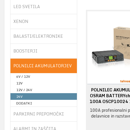
LED SVETILA
XENON
BALASTI/ELEKTRONIKE
BOOSTERJI
POLNILCI AKUMULATORJEV
6V / 12V
12V
POLNILEC AKUMU
12V / 24V
OSRAM BATTERYch
24V
100A OSCP10024
DODATKI
100A profesionalni p
PARKIRNI PRIPOMOČKI
delavnice in razstav
ALARMI IN ZAŠČITA