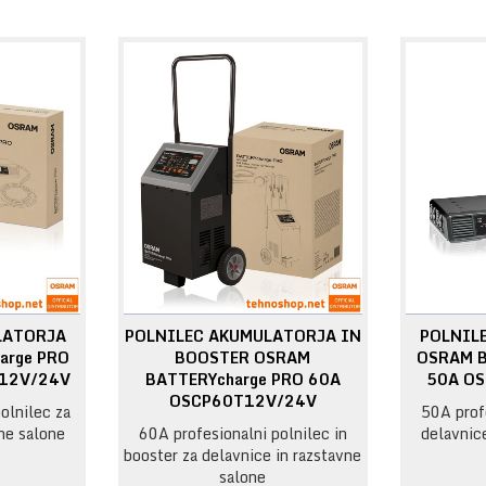
LATORJA
POLNILEC AKUMULATORJA IN
POLNIL
arge PRO
BOOSTER OSRAM
OSRAM B
 12V/24V
BATTERYcharge PRO 60A
50A OS
OSCP60T12V/24V
olnilec za
50A profe
ne salone
60A profesionalni polnilec in
delavnice
booster za delavnice in razstavne
salone