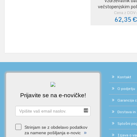
vzdrževalnik bat
večstopenjskim po
Cena z DDV
62,35 
Kontakt
O podjetju
Prijavite se na e-novičke!
Garancija 
Dostava in
Splošni pog
Strinjam se z obdelavo podatkov
»
za namene pošiljanja e-novic
Izjava o v