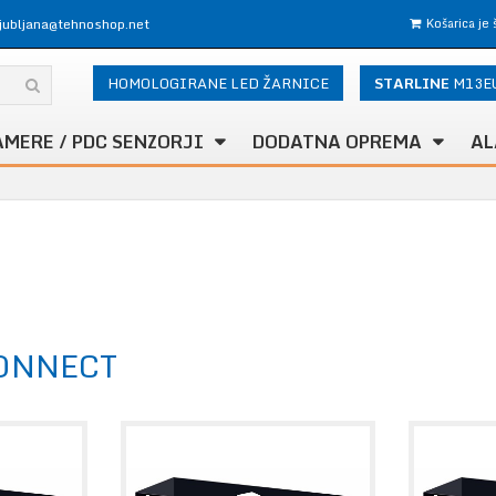
ljubljana@tehnoshop.net
Košarica je
HOMOLOGIRANE LED ŽARNICE
STARLINE
M13E
AMERE / PDC SENZORJI
DODATNA OPREMA
AL
ONNECT