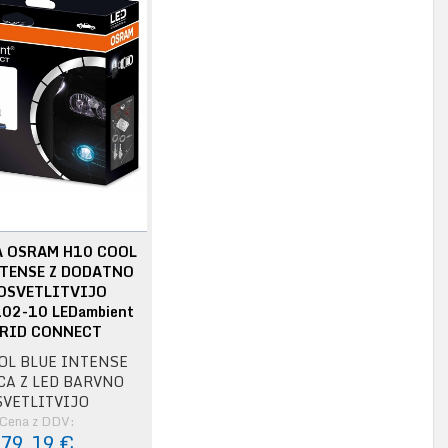
A OSRAM H10 COOL
NTENSE Z DODATNO
 OSVETLITVIJO
02-10 LEDambient
RID CONNECT
OL BLUE INTENSE
CA Z LED BARVNO
SVETLITVIJO
Cena z DDV:
79,19 €