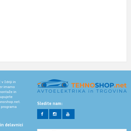
 Idriji in
jer imamo
 montaže in
kupujete
noshop.net.
Sledite nam:
a programa
in delavnici