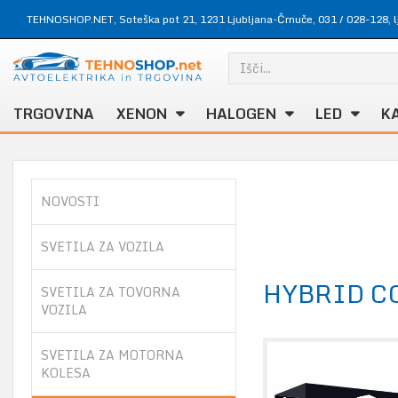
TEHNOSHOP.NET, Soteška pot 21, 1231 Ljubljana-Črnuče,
031 / 028-128
,
TRGOVINA
XENON
HALOGEN
LED
K
NOVOSTI
SVETILA ZA VOZILA
HYBRID C
SVETILA ZA TOVORNA
VOZILA
SVETILA ZA MOTORNA
KOLESA