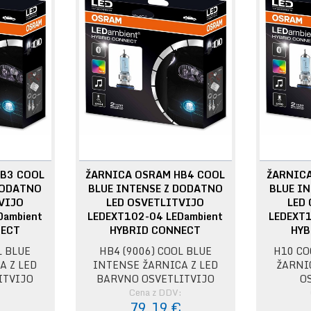
B3 COOL
ŽARNICA OSRAM HB4 COOL
ŽARNIC
DODATNO
BLUE INTENSE Z DODATNO
BLUE I
VIJO
LED OSVETLITVIJO
LED
Dambient
LEDEXT102-04 LEDambient
LEDEXT1
NECT
HYBRID CONNECT
HYB
L BLUE
HB4 (9006) COOL BLUE
H10 CO
A Z LED
INTENSE ŽARNICA Z LED
ŽARNI
ITVIJO
BARVNO OSVETLITVIJO
O
:
Cena z DDV:
€
79,19 €