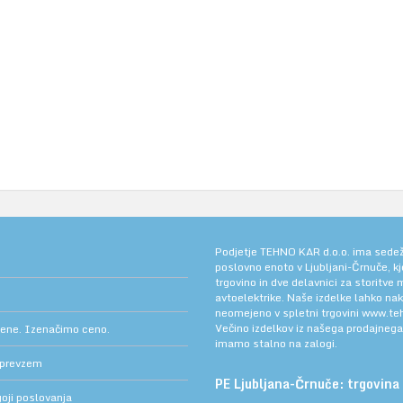
Podjetje TEHNO KAR d.o.o. ima sedež v
poslovno enoto v Ljubljani-Črnuče, k
trgovino in dve delavnici za storitve
avtoelektrike. Naše izdelke lahko na
neomejeno v spletni trgovini
www.teh
Večino izdelkov iz našega prodajneg
cene. Izenačimo ceno.
imamo stalno na zalogi.
 prevzem
PE Ljubljana-Črnuče: trgovina 
oji poslovanja