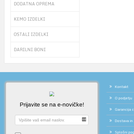
DODATNA OPREMA
KEMO IZDELKI
OSTALI IZDELKI
DARILNI BONI
Kontakt
O podjetju
Prijavite se na e-novičke!
Garancija 
Dostava in
Splošni pog