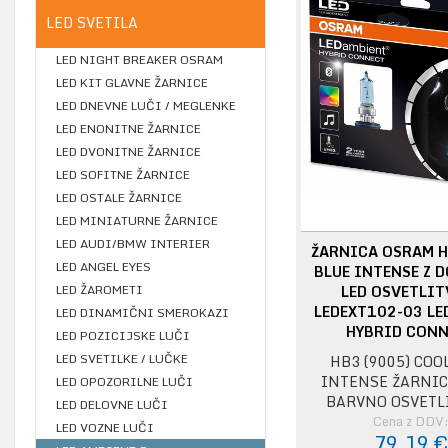
LED SVETILA
LED NIGHT BREAKER OSRAM
LED KIT GLAVNE ŽARNICE
LED DNEVNE LUČI / MEGLENKE
LED ENONITNE ŽARNICE
LED DVONITNE ŽARNICE
LED SOFITNE ŽARNICE
LED OSTALE ŽARNICE
LED MINIATURNE ŽARNICE
LED AUDI/BMW INTERIER
ŽARNICA OSRAM H
LED ANGEL EYES
BLUE INTENSE Z 
LED ŽAROMETI
LED OSVETLIT
LEDEXT102-03 LE
LED DINAMIČNI SMEROKAZI
HYBRID CON
LED POZICIJSKE LUČI
LED SVETILKE / LUČKE
HB3 (9005) COO
INTENSE ŽARNIC
LED OPOZORILNE LUČI
BARVNO OSVETL
LED DELOVNE LUČI
Cena z DDV
LED VOZNE LUČI
79,19 