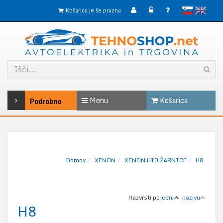
slovensko
English
Košarica je še prazna
Menu
Košarica
Podrobno
Domov
XENON
XENON HID ŽARNICE
H8
Razvrsti po:
ceni
nazivu
H8