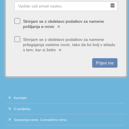
Strinjam se z obdelavo podatkov za namene
»
pošiljanja e-novic
Strinjam se z obdelavo podatkov za namene
prilagajanja vsebine novic, tako da bo bolj v skladu
»
s tem, kar si želim
Prijavi me
Kontakt
O podjetju
Garancija cene. Izenačimo ceno.