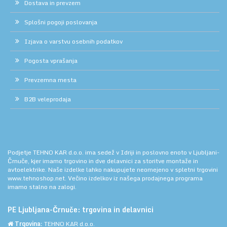
Dostava in prevzem
Splošni pogoji poslovanja
Izjava o varstvu osebnih podatkov
Pogosta vprašanja
Prevzemna mesta
B2B veleprodaja
Podjetje TEHNO KAR d.o.o. ima sedež v Idriji in poslovno enoto v Ljubljani-
Črnuče, kjer imamo trgovino in dve delavnici za storitve montaže in
avtoelektrike. Naše izdelke lahko nakupujete neomejeno v spletni trgovini
www.tehnoshop.net.
Večino izdelkov iz našega prodajnega programa
imamo stalno na zalogi.
PE Ljubljana-Črnuče: trgovina in delavnici
Trgovina:
TEHNO KAR d.o.o.