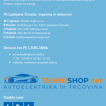
imamo stalno na zalogi.
PE Ljubljana-Črnuče: trgovina in delavnici
Trgovina:
TEHNO KAR d.o.o.
Naslov:
Soteška pot 21, 1231 Ljubljana-Črnuče
Mobitel:
031 028 128
(trgovina)
Mobitel:
031 00 33 49
(delavnica)
Email:
ljubljana@tehnoshop.net
Delovni čas PE LJUBLJANA
od ponedeljka do petka
7:30 - 12:00 in 13:00 -15:30
sobota, nedelja in prazniki:zaprto
Sledite nam: