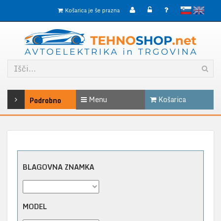
slovensko
English
Košarica je še prazna
Menu
Košarica
Podrobno
BLAGOVNA ZNAMKA
MODEL