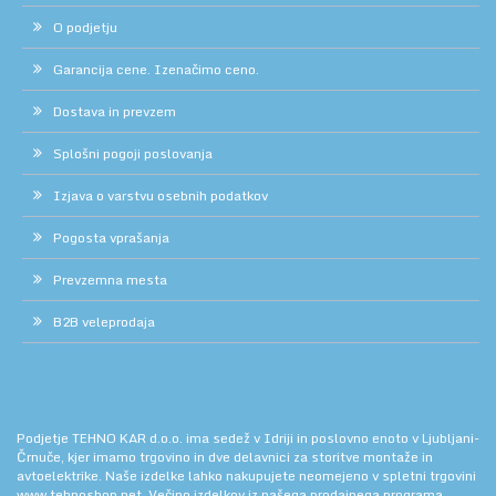
O podjetju
Garancija cene. Izenačimo ceno.
Dostava in prevzem
Splošni pogoji poslovanja
Izjava o varstvu osebnih podatkov
Pogosta vprašanja
Prevzemna mesta
B2B veleprodaja
Podjetje TEHNO KAR d.o.o. ima sedež v Idriji in poslovno enoto v Ljubljani-
Črnuče, kjer imamo trgovino in dve delavnici za storitve montaže in
avtoelektrike. Naše izdelke lahko nakupujete neomejeno v spletni trgovini
www.tehnoshop.net.
Večino izdelkov iz našega prodajnega programa