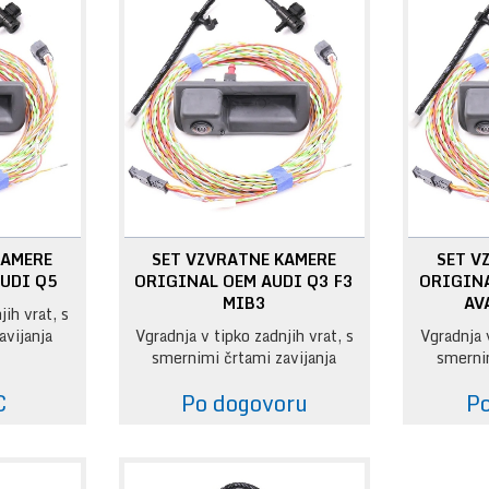
KAMERE
SET VZVRATNE KAMERE
SET V
UDI Q5
ORIGINAL OEM AUDI Q3 F3
ORIGINA
MIB3
AV
jih vrat, s
avijanja
Vgradnja v tipko zadnjih vrat, s
Vgradnja v
smernimi črtami zavijanja
smernim
:
€
Po dogovoru
Po