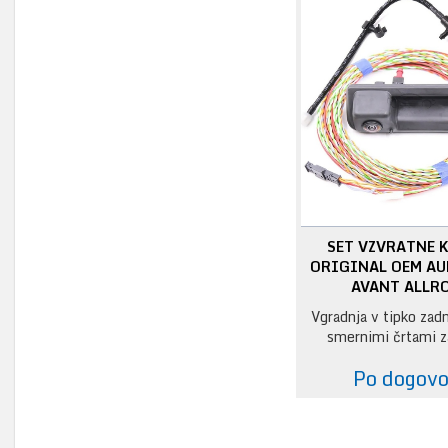
SET VZVRATNE 
ORIGINAL OEM AU
AVANT ALLR
Vgradnja v tipko zadn
smernimi črtami z
Po dogov