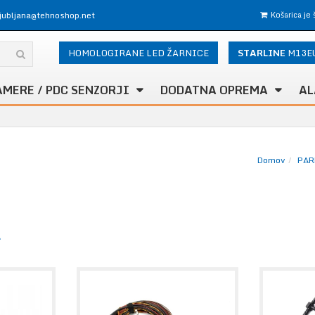
ljubljana@tehnoshop.net
Košarica je
HOMOLOGIRANE LED ŽARNICE
STARLINE
M13E
AMERE / PDC SENZORJI
DODATNA OPREMA
AL
Domov
PAR
L