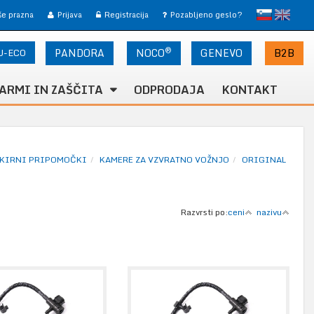
slovensko
English
 še prazna
Prijava
Registracija
Pozabljeno geslo?
®
U-ECO
PANDORA
NOCO
B2B
GENEVO
ARMI IN ZAŠČITA
ODPRODAJA
KONTAKT
KIRNI PRIPOMOČKI
KAMERE ZA VZVRATNO VOŽNJO
ORIGINAL
Razvrsti po:
ceni
nazivu