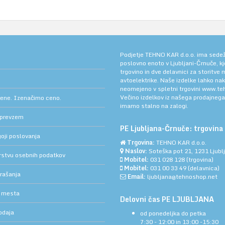
Podjetje TEHNO KAR d.o.o. ima sedež v
poslovno enoto v Ljubljani-Črnuče, k
trgovino in dve delavnici za storitve
avtoelektrike. Naše izdelke lahko na
neomejeno v spletni trgovini
www.teh
Večino izdelkov iz našega prodajneg
cene. Izenačimo ceno.
imamo stalno na zalogi.
 prevzem
PE Ljubljana-Črnuče: trgovina 
oji poslovanja
Trgovina:
TEHNO KAR d.o.o.
Naslov:
Soteška pot 21, 1231 Ljub
arstvu osebnih podatkov
Mobitel:
031 028 128
(trgovina)
Mobitel:
031 00 33 49
(delavnica)
rašanja
Email:
ljubljana@tehnoshop.net
 mesta
Delovni čas PE LJUBLJANA
odaja
od ponedeljka do petka
7:30 - 12:00 in 13:00 -15:30