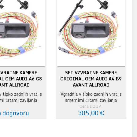
ZVRATNE KAMERE
SET VZVRATNE KAMERE
L OEM AUDI A6 C8
ORIGINAL OEM AUDI A4 B9
ANT ALLROAD
AVANT ALLROAD
 tipko zadnjih vrat, s
Vgradnja v tipko zadnjih vrat, s
i črtami zavijanja
smernimi črtami zavijanja
Cena z DDV:
 dogovoru
305,00 €