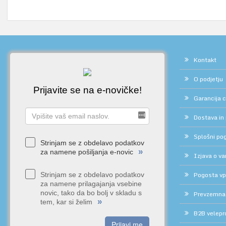
Kontakt
O podjetju
Prijavite se na e-novičke!
Garancija 
Dostava in
Splošni pog
Strinjam se z obdelavo podatkov
»
za namene pošiljanja e-novic
Izjava o v
Pogosta vp
Strinjam se z obdelavo podatkov
za namene prilagajanja vsebine
novic, tako da bo bolj v skladu s
Prevzemna
»
tem, kar si želim
B2B velepr
Prijavi me