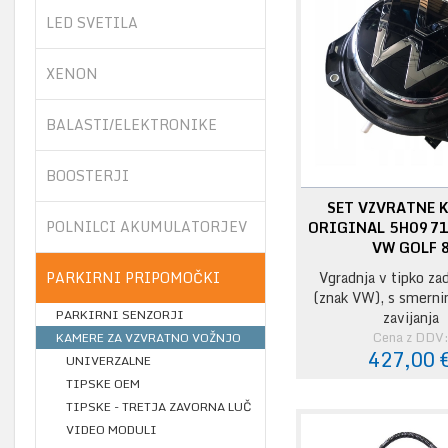
LED SVETILA
XENON
BALASTI/ELEKTRONIKE
BOOSTERJI
SET VZVRATNE 
POLNILCI AKUMULATORJEV
ORIGINAL 5H097
VW GOLF 
PARKIRNI PRIPOMOČKI
Vgradnja v tipko zad
(znak VW), s smerni
PARKIRNI SENZORJI
zavijanja
Cena z DDV
KAMERE ZA VZVRATNO VOŽNJO
427,00 
UNIVERZALNE
TIPSKE OEM
TIPSKE - TRETJA ZAVORNA LUČ
VIDEO MODULI