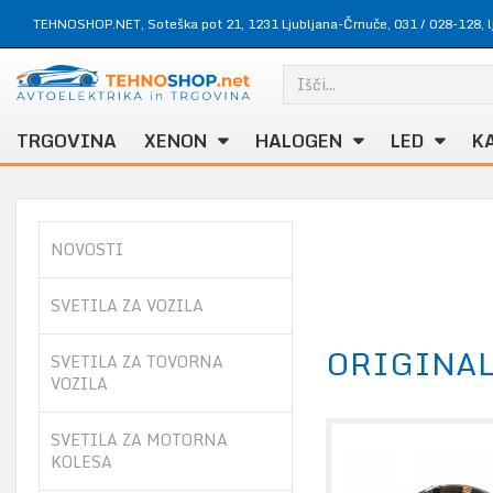
TEHNOSHOP.NET, Soteška pot 21, 1231 Ljubljana-Črnuče,
031 / 028-128
,
TRGOVINA
XENON
HALOGEN
LED
K
NOVOSTI
SVETILA ZA VOZILA
ORIGINA
SVETILA ZA TOVORNA
VOZILA
SVETILA ZA MOTORNA
KOLESA