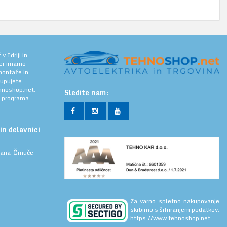
 Idriji in
jer imamo
 montaže in
kupujete
noshop.net.
Sledite nam:
a programa
in delavnici
ljana-Črnuče
Za varno spletno nakupovanje
skrbimo s šifriranjem podatkov.
https://www.tehnoshop.net