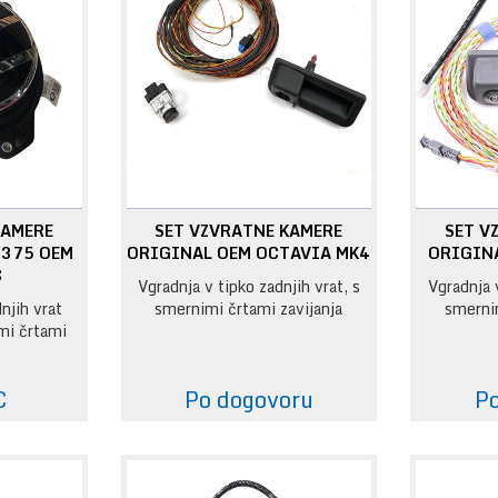
KAMERE
SET VZVRATNE KAMERE
SET V
1375 OEM
ORIGINAL OEM OCTAVIA MK4
ORIGINA
8
Vgradnja v tipko zadnjih vrat, s
Vgradnja v
njih vrat
smernimi črtami zavijanja
smernim
mi črtami
:
€
Po dogovoru
Po