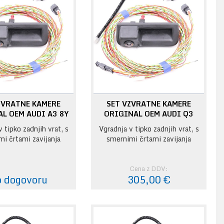
ZVRATNE KAMERE
SET VZVRATNE KAMERE
L OEM AUDI A3 8Y
ORIGINAL OEM AUDI Q3
 tipko zadnjih vrat, s
Vgradnja v tipko zadnjih vrat, s
i črtami zavijanja
smernimi črtami zavijanja
Cena z DDV:
 dogovoru
305,00 €