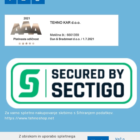
Za varno spletno nakupovanje skrbimo s šifriranjem podatkov.
https://www.tehnoshop.net
Z obiskom in uporabo spletnega
Več o