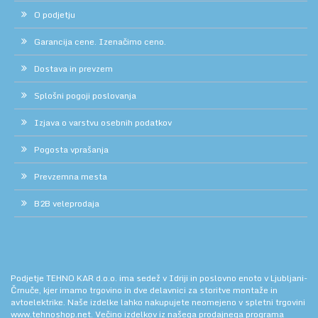
O podjetju
Garancija cene. Izenačimo ceno.
Dostava in prevzem
Splošni pogoji poslovanja
Izjava o varstvu osebnih podatkov
Pogosta vprašanja
Prevzemna mesta
B2B veleprodaja
Podjetje TEHNO KAR d.o.o. ima sedež v Idriji in poslovno enoto v Ljubljani-
Črnuče, kjer imamo trgovino in dve delavnici za storitve montaže in
avtoelektrike. Naše izdelke lahko nakupujete neomejeno v spletni trgovini
www.tehnoshop.net.
Večino izdelkov iz našega prodajnega programa