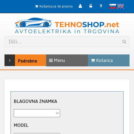
slovensko
English
Košarica je še prazna
Menu
Košarica
Podrobno
BLAGOVNA ZNAMKA
MODEL