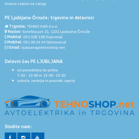
imamo stalno na zalogi.
PE Ljubljana-Črnuče: trgovina in delavnici
Trgovina:
TEHNO KAR d.o.o.
Naslov:
Soteška pot 21, 1231 Ljubljana-Črnuče
Mobitel:
031 028 128
(trgovina)
Mobitel:
031 00 33 49
(delavnica)
Email:
ljubljana@tehnoshop.net
Delovni čas PE LJUBLJANA
od ponedeljka do petka
7:30 - 12:00 in 13:00 -15:30
sobota, nedelja in prazniki:zaprto
Sledite nam: