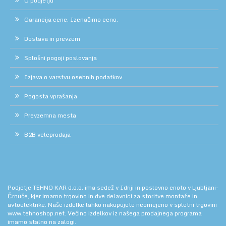
O podjetju
Garancija cene. Izenačimo ceno.
Dostava in prevzem
Splošni pogoji poslovanja
Izjava o varstvu osebnih podatkov
Pogosta vprašanja
Prevzemna mesta
B2B veleprodaja
Podjetje TEHNO KAR d.o.o. ima sedež v Idriji in poslovno enoto v Ljubljani-
Črnuče, kjer imamo trgovino in dve delavnici za storitve montaže in
avtoelektrike. Naše izdelke lahko nakupujete neomejeno v spletni trgovini
www.tehnoshop.net.
Večino izdelkov iz našega prodajnega programa
imamo stalno na zalogi.