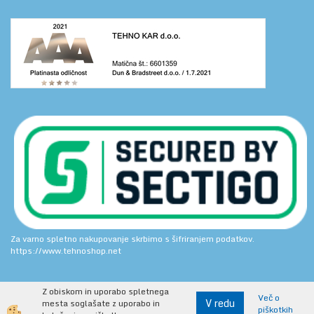
Za varno spletno nakupovanje skrbimo s šifriranjem podatkov.
https://www.tehnoshop.net
Z obiskom in uporabo spletnega
Več o
V redu
mesta soglašate z uporabo in
piškotkih
Izdelava spletne trgovine