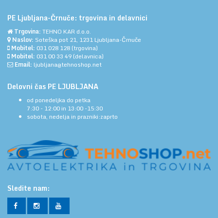
PE Ljubljana-Črnuče: trgovina in delavnici
Trgovina:
TEHNO KAR d.o.o.
Naslov:
Soteška pot 21, 1231 Ljubljana-Črnuče
Mobitel:
031 028 128
(trgovina)
Mobitel:
031 00 33 49
(delavnica)
Email:
ljubljana@tehnoshop.net
Delovni čas PE LJUBLJANA
od ponedeljka do petka
7:30 - 12:00 in 13:00 -15:30
sobota, nedelja in prazniki:zaprto
Sledite nam: