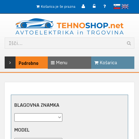
slovensko
English
Košarica je še prazna
Menu
Košarica
Podrobno
BLAGOVNA ZNAMKA
MODEL