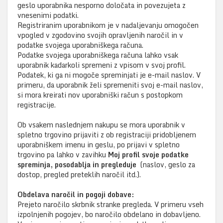
geslo uporabnika nesporno določata in povezujeta z
vnesenimi podatki.
Registriranim uporabnikom je v nadaljevanju omogočen
vpogled v zgodovino svojih opravljenih naročil in v
podatke svojega uporabniškega računa.
Podatke svojega uporabniškega računa lahko vsak
uporabnik kadarkoli spremeni z vpisom v svoj profil.
Podatek, ki ga ni mogoče spreminjati je e-mail naslov. V
primeru, da uporabnik želi spremeniti svoj e-mail naslov,
si mora kreirati nov uporabniški račun s postopkom
registracije.
Ob vsakem naslednjem nakupu se mora uporabnik v
spletno trgovino prijaviti z ob registraciji pridobljenem
uporabniškem imenu in geslu, po prijavi v spletno
trgovino pa lahko v zavihku
Moj profil svoje podatke
spreminja, posodablja in pregleduje
(naslov, geslo za
dostop, pregled preteklih naročil itd.).
Obdelava naročil in pogoji dobave:
Prejeto naročilo skrbnik stranke pregleda. V primeru vseh
izpolnjenih pogojev, bo naročilo obdelano in dobavljeno.