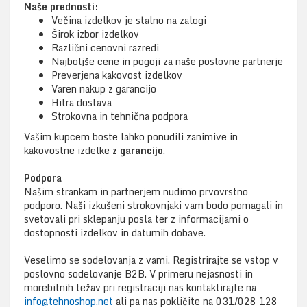
Naše prednosti:
Večina izdelkov je stalno na zalogi
Širok izbor izdelkov
Različni cenovni razredi
Najboljše cene in pogoji za naše poslovne partnerje
Preverjena kakovost izdelkov
Varen nakup z garancijo
Hitra dostava
Strokovna in tehnična podpora
Vašim kupcem boste lahko ponudili zanimive in
kakovostne izdelke
z garancijo
.
Podpora
Našim strankam in partnerjem nudimo prvovrstno
podporo. Naši izkušeni strokovnjaki vam bodo pomagali in
svetovali pri sklepanju posla ter z informacijami o
dostopnosti izdelkov in datumih dobave.
Veselimo se sodelovanja z vami. Registrirajte se vstop v
poslovno sodelovanje B2B. V primeru nejasnosti in
morebitnih težav pri registraciji nas kontaktirajte na
info@tehnoshop.net
ali pa nas pokličite na 031/028 128