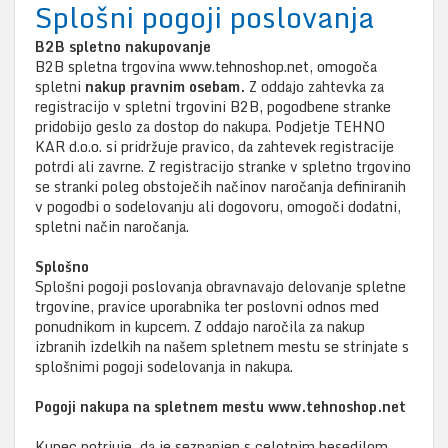
Splošni pogoji poslovanja
B2B spletno nakupovanje
B2B spletna trgovina www.tehnoshop.net, omogoča
spletni
nakup pravnim osebam.
Z oddajo zahtevka za
registracijo v spletni trgovini B2B, pogodbene stranke
pridobijo geslo za dostop do nakupa. Podjetje TEHNO
KAR d.o.o. si pridržuje pravico, da zahtevek registracije
potrdi ali zavrne. Z registracijo stranke v spletno trgovino
se stranki poleg obstoječih načinov naročanja definiranih
v pogodbi o sodelovanju ali dogovoru, omogoči dodatni,
spletni način naročanja.
Splošno
Splošni pogoji poslovanja obravnavajo delovanje spletne
trgovine, pravice uporabnika ter poslovni odnos med
ponudnikom in kupcem. Z oddajo naročila za nakup
izbranih izdelkih na našem spletnem mestu se strinjate s
splošnimi pogoji sodelovanja in nakupa.
Pogoji nakupa na spletnem mestu www.tehnoshop.net
Kupec potrjuje, da je seznanjen s celotnim besedilom