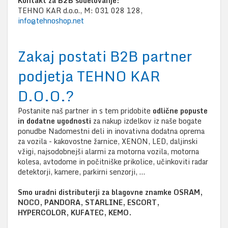
Kontakt za B2B sodelovanje:
TEHNO KAR d.o.o., M: 031 028 128,
info@tehnoshop.net
Zakaj postati B2B partner
podjetja TEHNO KAR
D.O.O.?
Postanite naš partner in s tem pridobite
odlične popuste
in dodatne ugodnosti
za nakup izdelkov iz naše bogate
ponudbe Nadomestni deli in inovativna dodatna oprema
za vozila - kakovostne žarnice, XENON, LED, daljinski
vžigi, najsodobnejši alarmi za motorna vozila, motorna
kolesa, avtodome in počitniške prikolice, učinkoviti radar
detektorji, kamere, parkirni senzorji, …
Smo uradni distributerji za blagovne znamke OSRAM,
NOCO, PANDORA, STARLINE, ESCORT,
HYPERCOLOR, KUFATEC, KEMO.