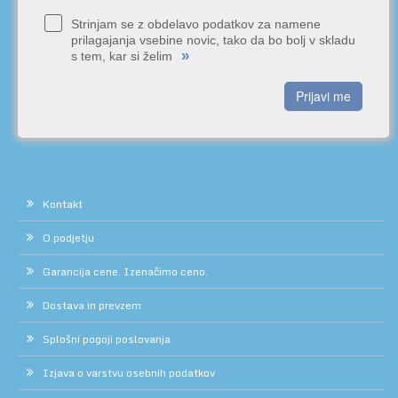
Strinjam se z obdelavo podatkov za namene
prilagajanja vsebine novic, tako da bo bolj v skladu
»
s tem, kar si želim
Prijavi me
Kontakt
O podjetju
Garancija cene. Izenačimo ceno.
Dostava in prevzem
Splošni pogoji poslovanja
Izjava o varstvu osebnih podatkov