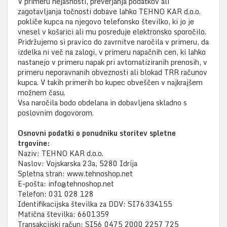
V primeru nejasnosti, preverjanja podatkov ali
zagotavljanja točnosti dobave lahko TEHNO KAR d.o.o.
pokliče kupca na njegovo telefonsko številko, ki jo je
vnesel v košarici ali mu posreduje elektronsko sporočilo.
Pridržujemo si pravico do zavrnitve naročila v primeru, da
izdelka ni več na zalogi, v primeru napačnih cen, ki lahko
nastanejo v primeru napak pri avtomatiziranih prenosih, v
primeru neporavnanih obveznosti ali blokad TRR računov
kupca. V takih primerih bo kupec obveščen v najkrajšem
možnem času.
Vsa naročila bodo obdelana in dobavljena skladno s
poslovnim dogovorom.
Osnovni podatki o ponudniku storitev spletne
trgovine:
Naziv: TEHNO KAR d.o.o.
Naslov: Vojskarska 23a, 5280 Idrija
Spletna stran: www.tehnoshop.net
E-pošta: info@tehnoshop.net
Telefon: 031 028 128
Identifikacijska številka za DDV: SI76334155
Matična številka: 6601359
Transakcijski račun: SI56 0475 2000 2257 725