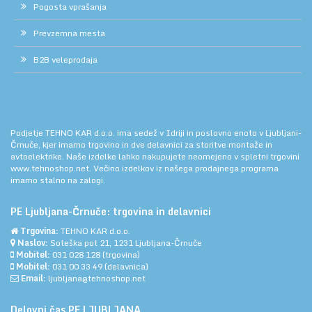
Pogosta vprašanja
Prevzemna mesta
B2B veleprodaja
Podjetje TEHNO KAR d.o.o. ima sedež v Idriji in poslovno enoto v Ljubljani-
Črnuče, kjer imamo trgovino in dve delavnici za storitve montaže in
avtoelektrike. Naše izdelke lahko nakupujete neomejeno v spletni trgovini
www.tehnoshop.net.
Večino izdelkov iz našega prodajnega programa
imamo stalno na zalogi.
PE Ljubljana-Črnuče: trgovina in delavnici
Trgovina:
TEHNO KAR d.o.o.
Naslov:
Soteška pot 21, 1231 Ljubljana-Črnuče
Mobitel:
031 028 128
(trgovina)
Mobitel:
031 00 33 49
(delavnica)
Email:
ljubljana@tehnoshop.net
Delovni čas PE LJUBLJANA