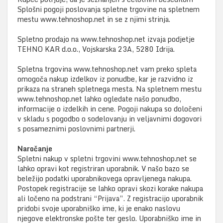
Splošni pogoji poslovanja spletne trgovine na spletnem
mestu www.tehnoshop.net in se z njimi strinja.
Spletno prodajo na www.tehnoshop.net izvaja podjetje
TEHNO KAR d.o.o., Vojskarska 23A, 5280 Idrija.
Spletna trgovina www.tehnoshop.net vam preko spleta
omogoča nakup izdelkov iz ponudbe, kar je razvidno iz
prikaza na straneh spletnega mesta. Na spletnem mestu
www.tehnoshop.net lahko ogledate našo ponudbo,
informacije o izdelkih in cene. Pogoji nakupa so določeni
v skladu s pogodbo o sodelovanju in veljavnimi dogovori
s posameznimi poslovnimi partnerji.
Naročanje
Spletni nakup v spletni trgovini www.tehnoshop.net se
lahko opravi kot registriran uporabnik. V našo bazo se
beležijo podatki uporabnikovega opravljenega nakupa.
Postopek registracije se lahko opravi skozi korake nakupa
ali ločeno na podstrani “Prijava”. Z registracijo uporabnik
pridobi svoje uporabniško ime, ki je enako naslovu
njegove elektronske pošte ter geslo. Uporabniško ime in