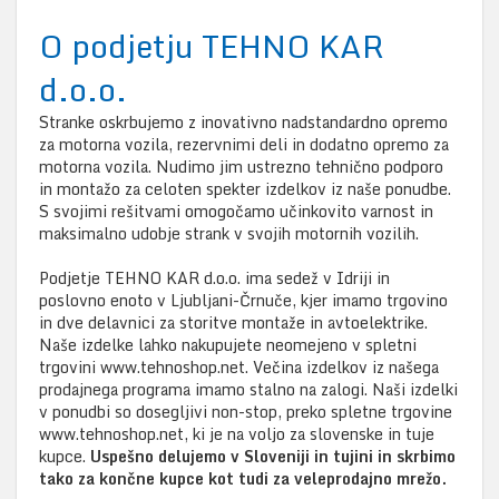
O podjetju TEHNO KAR
d.o.o.
Stranke oskrbujemo z inovativno nadstandardno opremo
za motorna vozila, rezervnimi deli in dodatno opremo za
motorna vozila. Nudimo jim ustrezno tehnično podporo
in montažo za celoten spekter izdelkov iz naše ponudbe.
S svojimi rešitvami omogočamo učinkovito varnost in
maksimalno udobje strank v svojih motornih vozilih.
Podjetje TEHNO KAR d.o.o. ima sedež v Idriji in
poslovno enoto v Ljubljani-Črnuče, kjer imamo trgovino
in dve delavnici za storitve montaže in avtoelektrike.
Naše izdelke lahko nakupujete neomejeno v spletni
trgovini www.tehnoshop.net. Večina izdelkov iz našega
prodajnega programa imamo stalno na zalogi. Naši izdelki
v ponudbi so dosegljivi non-stop, preko spletne trgovine
www.tehnoshop.net, ki je na voljo za slovenske in tuje
kupce.
Uspešno delujemo v Sloveniji in tujini in skrbimo
tako za končne kupce kot tudi za veleprodajno mrežo.