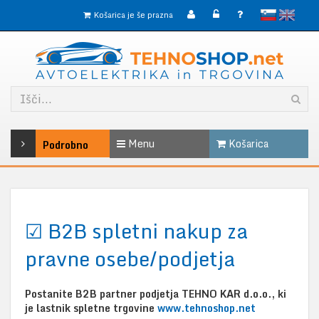
slovensko
English
Košarica je še prazna
Menu
Košarica
Podrobno
☑ B2B spletni nakup za
pravne osebe/podjetja
Postanite B2B partner podjetja TEHNO KAR d.o.o., ki
je lastnik spletne trgovine
www.tehnoshop.net