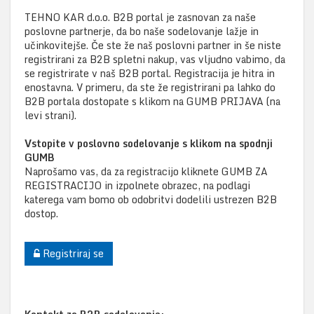
TEHNO KAR d.o.o. B2B portal je zasnovan za naše
poslovne partnerje, da bo naše sodelovanje lažje in
učinkovitejše. Če ste že naš poslovni partner in še niste
registrirani za B2B spletni nakup, vas vljudno vabimo, da
se registrirate v naš B2B portal. Registracija je hitra in
enostavna. V primeru, da ste že registrirani pa lahko do
B2B portala dostopate s klikom na GUMB PRIJAVA (na
levi strani).
Vstopite v poslovno sodelovanje s klikom na spodnji
GUMB
Naprošamo vas, da za registracijo kliknete GUMB ZA
REGISTRACIJO in izpolnete obrazec, na podlagi
katerega vam bomo ob odobritvi dodelili ustrezen B2B
dostop.
Registriraj se