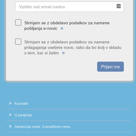
Strinjam se z obdelavo podatkov za namene
»
pošiljanja e-novic
Strinjam se z obdelavo podatkov za namene
prilagajanja vsebine novic, tako da bo bolj v skladu
»
s tem, kar si želim
Prijavi me
Kontakt
O podjetju
Garancija cene. Izenačimo ceno.