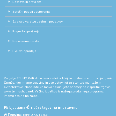
Dostava in prevzem
Splošni pogoji poslovanja
Izjava o varstvu osebnih podatkov
Pogosta vprašanja
Prevzemna mesta
B2B veleprodaja
Podjetje TEHNO KAR d.o.o. ima sedež v Idriji in poslovno enoto v Ljubljani-
Črnuče, kjer imamo trgovino in dve delavnici za storitve montaže in
avtoelektrike. Naše izdelke lahko nakupujete neomejeno v spletni trgovini
www.tehnoshop.net.
Večino izdelkov iz našega prodajnega programa
imamo stalno na zalogi.
PE Ljubljana-Črnuče: trgovina in delavnici
Trgovina:
TEHNO KAR d.o.o.