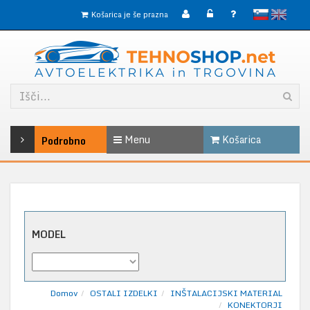
slovensko
English
Košarica je še prazna
Menu
Košarica
Podrobno
MODEL
Domov
OSTALI IZDELKI
INŠTALACIJSKI MATERIAL
KONEKTORJI