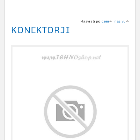
Razvrsti po:
ceni
nazivu
KONEKTORJI