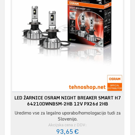
LED ŽARNICE OSRAM NIGHT BREAKER SMART H7
64210DWNBSM-2HB 12V PX26d 2HB
Uredimo vse za legalno uporabo/homologacijo tudi za
Slovenijo.
Akcijska cena z DDV:
93,65 €