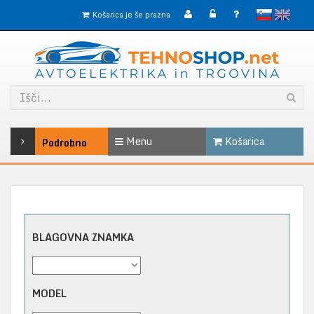
slovensko
English
Košarica je še prazna
Menu
Košarica
Podrobno
BLAGOVNA ZNAMKA
MODEL