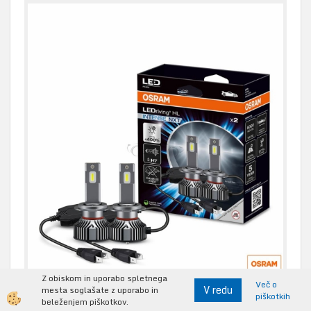
Z obiskom in uporabo spletnega
Več o
V redu
mesta soglašate z uporabo in
piškotkih
beleženjem piškotkov.
LED ŽARNICE H7 OSRAM LEDriving HL INTENSE