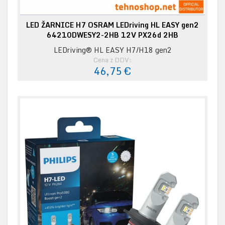
LED ŽARNICE H7 OSRAM LEDriving HL EASY gen2
64210DWESY2-2HB 12V PX26d 2HB
LEDriving® HL EASY H7/H18 gen2
Cena z DDV:
46,75 €