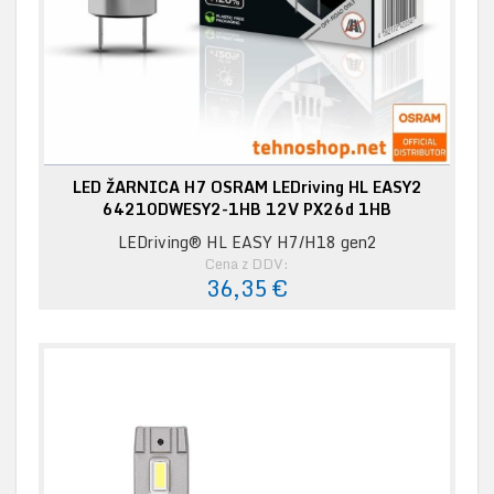
LED ŽARNICA H7 OSRAM LEDriving HL EASY2
64210DWESY2-1HB 12V PX26d 1HB
LEDriving® HL EASY H7/H18 gen2
Cena z DDV:
36,35 €