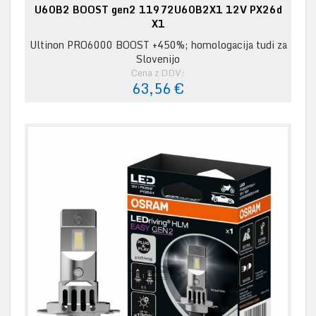
U60B2 BOOST gen2 11972U60B2X1 12V PX26d
X1
Ultinon PRO6000 BOOST +450%; homologacija tudi za
Slovenijo
Cena z DDV:
63,56 €