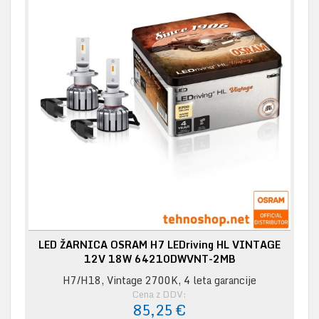
LED ŽARNICA OSRAM H7 LEDriving HL VINTAGE
12V 18W 64210DWVNT-2MB
H7/H18, Vintage 2700K, 4 leta garancije
Cena z DDV:
85,25 €