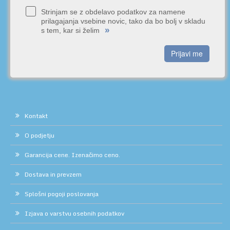
Strinjam se z obdelavo podatkov za namene
prilagajanja vsebine novic, tako da bo bolj v skladu
»
s tem, kar si želim
Prijavi me
Kontakt
O podjetju
Garancija cene. Izenačimo ceno.
Dostava in prevzem
Splošni pogoji poslovanja
Izjava o varstvu osebnih podatkov