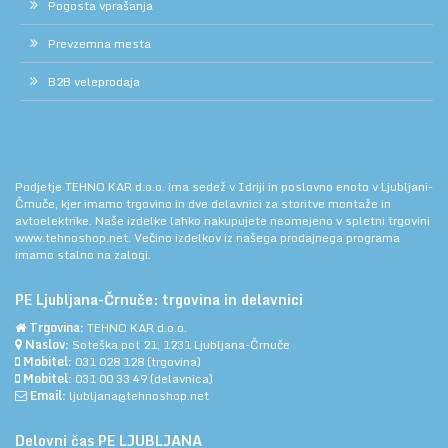
Pogosta vprašanja
Prevzemna mesta
B2B veleprodaja
Podjetje TEHNO KAR d.o.o. ima sedež v Idriji in poslovno enoto v Ljubljani-
Črnuče, kjer imamo trgovino in dve delavnici za storitve montaže in
avtoelektrike. Naše izdelke lahko nakupujete neomejeno v spletni trgovini
www.tehnoshop.net.
Večino izdelkov iz našega prodajnega programa
imamo stalno na zalogi.
PE Ljubljana-Črnuče: trgovina in delavnici
Trgovina:
TEHNO KAR d.o.o.
Naslov:
Soteška pot 21, 1231 Ljubljana-Črnuče
Mobitel:
031 028 128
(trgovina)
Mobitel:
031 00 33 49
(delavnica)
Email:
ljubljana@tehnoshop.net
Delovni čas PE LJUBLJANA