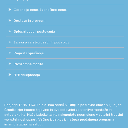
Garancija cene. Izenačimo ceno.
Dostava in prevzem
Splošni pogoji poslovanja
Izjava o varstvu osebnih podatkov
Pogosta vprašanja
Prevzemna mesta
B2B veleprodaja
Podjetje TEHNO KAR d.o.o. ima sedež v Idriji in poslovno enoto v Ljubljani-
Črnuče, kjer imamo trgovino in dve delavnici za storitve montaže in
avtoelektrike. Naše izdelke lahko nakupujete neomejeno v spletni trgovini
www.tehnoshop.net.
Večino izdelkov iz našega prodajnega programa
imamo stalno na zalogi.