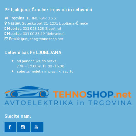
PE Ljubljana-Črnuče: trgovina in delavnici
Trgovina:
TEHNO KAR d.o.o.
Naslov:
Soteška pot 21, 1231 Ljubljana-Črnuče
Mobitel:
031 028 128
(trgovina)
Mobitel:
031 00 33 49
(delavnica)
Email:
ljubljana@tehnoshop.net
Delovni čas PE LJUBLJANA
od ponedeljka do petka
7:30 - 12:00 in 13:00 -15:30
sobota, nedelja in prazniki:zaprto
Sledite nam: