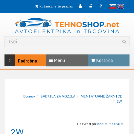
slovensko
English
Košarica je še prazna
Menu
Košarica
Podrobno
Domov
SVETILA ZA VOZILA
MINIATURNE ŽARNICE
2W
Razvrsti po:
ceni
nazivu
2W