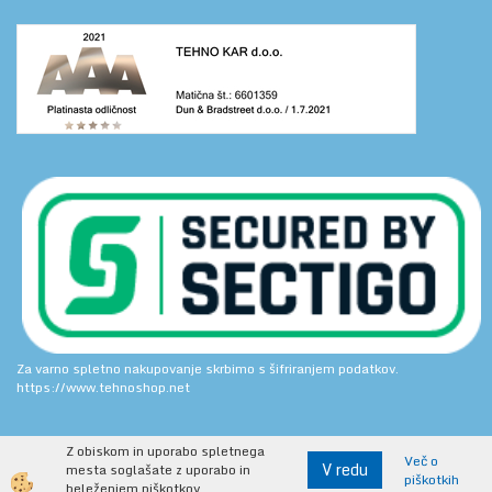
Za varno spletno nakupovanje skrbimo s šifriranjem podatkov.
https://www.tehnoshop.net
Z obiskom in uporabo spletnega
Več o
V redu
mesta soglašate z uporabo in
piškotkih
Izdelava spletne trgovine
beleženjem piškotkov.