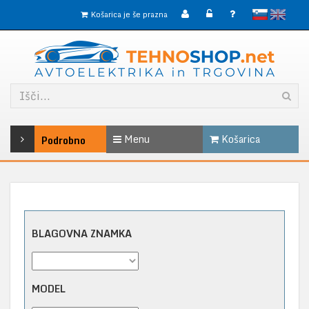
slovensko
English
Košarica je še prazna
Menu
Košarica
Podrobno
BLAGOVNA ZNAMKA
MODEL