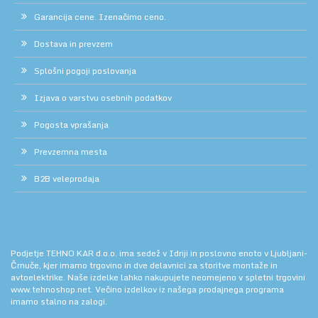
Garancija cene. Izenačimo ceno.
Dostava in prevzem
Splošni pogoji poslovanja
Izjava o varstvu osebnih podatkov
Pogosta vprašanja
Prevzemna mesta
B2B veleprodaja
Podjetje TEHNO KAR d.o.o. ima sedež v Idriji in poslovno enoto v Ljubljani-
Črnuče, kjer imamo trgovino in dve delavnici za storitve montaže in
avtoelektrike. Naše izdelke lahko nakupujete neomejeno v spletni trgovini
www.tehnoshop.net.
Večino izdelkov iz našega prodajnega programa
imamo stalno na zalogi.