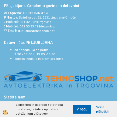
PE Ljubljana-Črnuče: trgovina in delavnici
Trgovina:
TEHNO KAR d.o.o.
Naslov:
Soteška pot 21, 1231 Ljubljana-Črnuče
Mobitel:
031 028 128
(trgovina)
Mobitel:
031 00 33 49
(delavnica)
Email:
ljubljana@tehnoshop.net
Delovni čas PE LJUBLJANA
od ponedeljka do petka
7:30 - 12:00 in 13:00 -15:30
sobota, nedelja in prazniki:zaprto
Sledite nam:
Z obiskom in uporabo spletnega
Več o
V redu
mesta soglašate z uporabo in
piškotkih
beleženjem piškotkov.