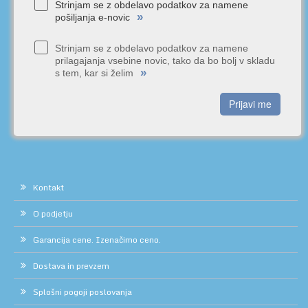
Strinjam se z obdelavo podatkov za namene
»
pošiljanja e-novic
Strinjam se z obdelavo podatkov za namene
prilagajanja vsebine novic, tako da bo bolj v skladu
»
s tem, kar si želim
Prijavi me
Kontakt
O podjetju
Garancija cene. Izenačimo ceno.
Dostava in prevzem
Splošni pogoji poslovanja