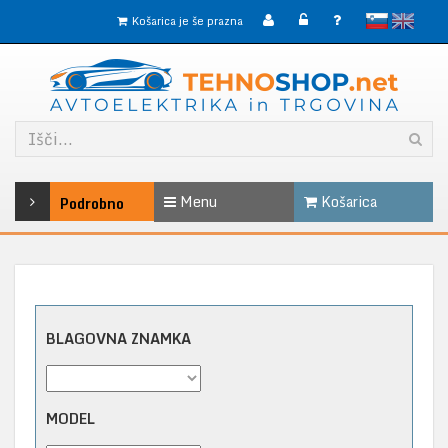
slovensko
English
Košarica je še prazna
Menu
Košarica
Podrobno
BLAGOVNA ZNAMKA
MODEL