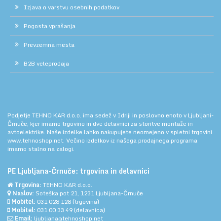
Izjava o varstvu osebnih podatkov
Pogosta vprašanja
Prevzemna mesta
B2B veleprodaja
Podjetje TEHNO KAR d.o.o. ima sedež v Idriji in poslovno enoto v Ljubljani-
Črnuče, kjer imamo trgovino in dve delavnici za storitve montaže in
avtoelektrike. Naše izdelke lahko nakupujete neomejeno v spletni trgovini
www.tehnoshop.net.
Večino izdelkov iz našega prodajnega programa
imamo stalno na zalogi.
PE Ljubljana-Črnuče: trgovina in delavnici
Trgovina:
TEHNO KAR d.o.o.
Naslov:
Soteška pot 21, 1231 Ljubljana-Črnuče
Mobitel:
031 028 128
(trgovina)
Mobitel:
031 00 33 49
(delavnica)
Email:
ljubljana@tehnoshop.net