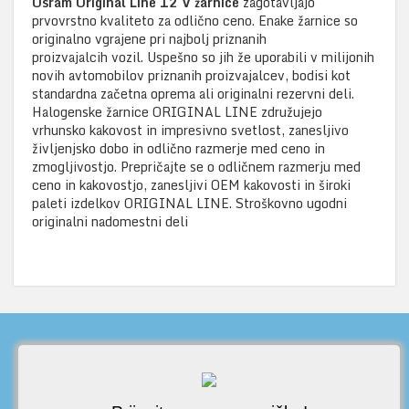
Osram Original Line 12 V žarnice
zagotavljajo
prvovrstno kvaliteto za odlično ceno. Enake žarnice so
originalno vgrajene pri najbolj priznanih
proizvajalcih vozil. Uspešno so jih že uporabili v milijonih
novih avtomobilov priznanih proizvajalcev, bodisi kot
standardna začetna oprema ali originalni rezervni deli.
Halogenske žarnice ORIGINAL LINE združujejo
vrhunsko kakovost in impresivno svetlost, zanesljivo
življenjsko dobo in odlično razmerje med ceno in
zmogljivostjo. Prepričajte se o odličnem razmerju med
ceno in kakovostjo, zanesljivi OEM kakovosti in široki
paleti izdelkov ORIGINAL LINE. Stroškovno ugodni
originalni nadomestni deli