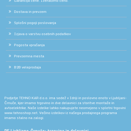
Garancija cene. Izenačimo ceno.
Dostava in prevzem
Splošni pogoji poslovanja
Izjava o varstvu osebnih podatkov
Pogosta vprašanja
Prevzemna mesta
B2B veleprodaja
Podjetje TEHNO KAR d.o.o. ima sedež v Idriji in poslovno enoto v Ljubljani-
Črnuče, kjer imamo trgovino in dve delavnici za storitve montaže in
avtoelektrike. Naše izdelke lahko nakupujete neomejeno v spletni trgovini
www.tehnoshop.net.
Večino izdelkov iz našega prodajnega programa
imamo stalno na zalogi.
PE Ljubljana-Črnuče: trgovina in delavnici