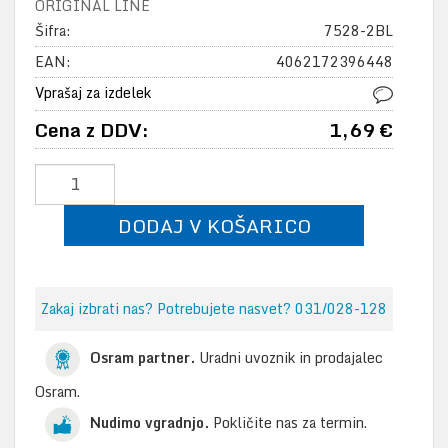
ORIGINAL LINE
Šifra:
7528-2BL
EAN:
4062172396448
Vprašaj za izdelek
Cena z DDV:
1,69 €
DODAJ V KOŠARICO
Zakaj izbrati nas? Potrebujete nasvet? 031/028-128
Osram partner.
Uradni uvoznik in prodajalec
Osram.
Nudimo vgradnjo.
Pokličite nas za termin.