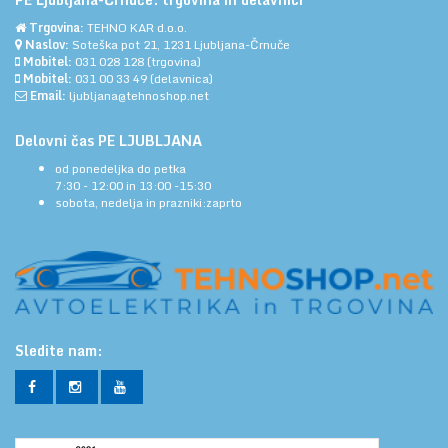
Trgovina:
TEHNO KAR d.o.o.
Naslov:
Soteška pot 21, 1231 Ljubljana-Črnuče
Mobitel:
031 028 128
(trgovina)
Mobitel:
031 00 33 49
(delavnica)
Email:
ljubljana@tehnoshop.net
Delovni čas PE LJUBLJANA
od ponedeljka do petka
7:30 - 12:00 in 13:00 -15:30
sobota, nedelja in prazniki:zaprto
Sledite nam: