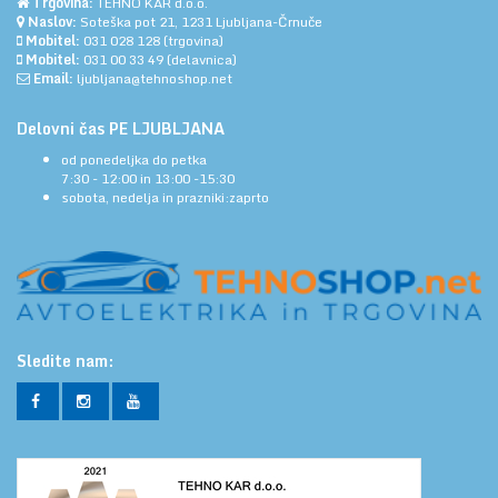
Trgovina:
TEHNO KAR d.o.o.
Naslov:
Soteška pot 21, 1231 Ljubljana-Črnuče
Mobitel:
031 028 128
(trgovina)
Mobitel:
031 00 33 49
(delavnica)
Email:
ljubljana@tehnoshop.net
Delovni čas PE LJUBLJANA
od ponedeljka do petka
7:30 - 12:00 in 13:00 -15:30
sobota, nedelja in prazniki:zaprto
Sledite nam: