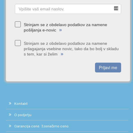
Strinjam se z obdelavo podatkov za namene
»
pošiljanja e-novic
Strinjam se z obdelavo podatkov za namene
prilagajanja vsebine novic, tako da bo bolj v skladu
»
s tem, kar si želim
Prijavi me
Kontakt
O podjetju
Garancija cene. Izenačimo ceno.