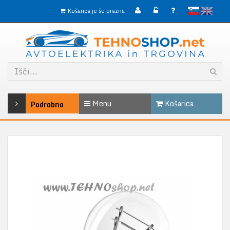
slovensko
English
Košarica je še prazna
Menu
Košarica
Podrobno