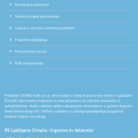
Dostava in prevzem
Splošni pogoji poslovanja
Izjava o varstvu osebnih podatkov
Pogosta vprašanja
Prevzemna mesta
B2B veleprodaja
Podjetje TEHNO KAR d.o.o. ima sedež v Idriji in poslovno enoto v Ljubljani-
Črnuče, kjer imamo trgovino in dve delavnici za storitve montaže in
avtoelektrike. Naše izdelke lahko nakupujete neomejeno v spletni trgovini
www.tehnoshop.net.
Večino izdelkov iz našega prodajnega programa
imamo stalno na zalogi.
PE Ljubljana-Črnuče: trgovina in delavnici