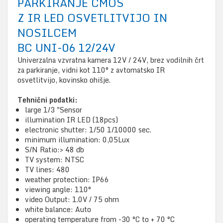
PARKIRANJE CMOS
Z IR LED OSVETLITVIJO IN
NOSILCEM
BC UNI-06 12/24V
Univerzalna vzvratna kamera 12V / 24V, brez vodilnih črt
za parkiranje, vidni kot 110° z avtomatsko IR
osvetlitvijo, kovinsko ohišje.
Tehnični podatki:
large 1/3 "Sensor
illumination IR LED (18pcs)
electronic shutter: 1/50 1/10000 sec.
minimum illumination: 0,05Lux
S/N Ratio:> 48 db
TV system: NTSC
TV lines: 480
weather protection: IP66
viewing angle: 110°
video Output: 1.0V / 75 ohm
white balance: Auto
operating temperature from -30 °C to + 70 °C