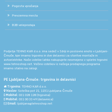
Pogosta vprašanja
Prevzemna mesta
B2B veleprodaja
Podjetje TEHNO KAR d.o.o. ima sedež v Idriji in poslovno enoto v Ljubljani-
Črnuče, kjer imamo trgovino in dve delavnici za storitve montaže in
avtoelektrike. Naše izdelke lahko nakupujete neomejeno v spletni trgovini
www.tehnoshop.net.
Večino izdelkov iz našega prodajnega programa
imamo stalno na zalogi.
PE Ljubljana-Črnuče: trgovina in delavnici
Trgovina:
TEHNO KAR d.o.o.
Naslov:
Soteška pot 21, 1231 Ljubljana-Črnuče
Mobitel:
031 028 128
(trgovina)
Mobitel:
031 00 33 49
(delavnica)
Email:
ljubljana@tehnoshop.net