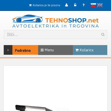
slovensko
English
Košarica je še prazna
Menu
Košarica
Podrobno