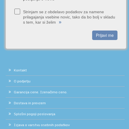
Strinjam se z obdelavo podatkov za namene
prilagajanja vsebine novic, tako da bo bolj v skladu
»
s tem, kar si želim
Prijavi me
Kontakt
O podjetju
Garancija cene. Izenačimo ceno.
Dostava in prevzem
Splošni pogoji poslovanja
Izjava o varstvu osebnih podatkov