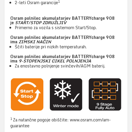
1
2-leti Osram garancije
Osram polnilec akumulatorjev BATTERYcharge 908
je
START/STOP ZDRUŽLJIV
Primerno za vozila s sistemom Start/Stop.
Osram polnilec akumulatorjev BATTERYcharge 908
ima
ZIMSKI NAČIN
Ščiti baterije pri nizkih temperaturah.
Osram polnilec akumulatorjev BATTERYcharge 908
ima
9-STOPENJSKI CIKEL POLNJENJA
Za enostavno polnjenje svinčevih/AGM baterij.
1
Za natančne pogoje obiščite: www.osram.com/am-
guarantee