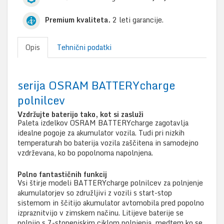
Premium kvaliteta.
2 leti garancije.
Opis
Tehnični podatki
serija OSRAM BATTERYcharge
polnilcev
Vzdržujte baterijo tako, kot si zasluži
Paleta izdelkov OSRAM BATTERYcharge zagotavlja
idealne pogoje za akumulator vozila. Tudi pri nizkih
temperaturah bo baterija vozila zaščitena in samodejno
vzdrževana, ko bo popolnoma napolnjena.
Polno fantastičnih funkcij
Vsi štirje modeli BATTERYcharge polnilcev za polnjenje
akumulatorjev so združljivi z vozili s start-stop
sistemom in ščitijo akumulator avtomobila pred popolno
izpraznitvijo v zimskem načinu. Litijeve baterije se
polnijo s 7-stopenjskim ciklom polnjenja, medtem ko se