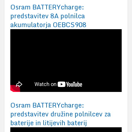
Osram BATTERYcharge:
predstavitev 8A polnilca
akumulatorja OEBCS908
Osram BATTERYcharge:
predstavitev družine polnilcev za
baterije in litijevih baterij