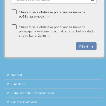
Strinjam se z obdelavo podatkov za namene
»
pošiljanja e-novic
Strinjam se z obdelavo podatkov za namene
prilagajanja vsebine novic, tako da bo bolj v skladu
»
s tem, kar si želim
Prijavi me
Kontakt
O podjetju
Garancija cene. Izenačimo ceno.
Dostava in prevzem