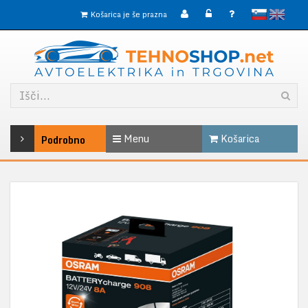
slovensko
English
Košarica je še prazna
Menu
Košarica
Podrobno