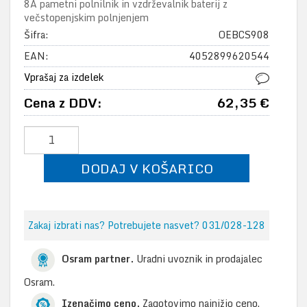
8A pametni polnilnik in vzdrževalnik baterij z
večstopenjskim polnjenjem
Šifra:
OEBCS908
EAN:
4052899620544
Vprašaj za izdelek
Cena z DDV:
62,35 €
DODAJ V KOŠARICO
Zakaj izbrati nas? Potrebujete nasvet? 031/028-128
Osram partner.
Uradni uvoznik in prodajalec
Osram.
Izenačimo ceno.
Zagotovimo najnižjo ceno.