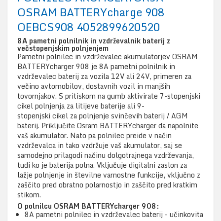
OSRAM BATTERYcharge 908
OEBCS908 4052899620520
8A pametni polnilnik in vzdrževalnik baterij z
večstopenjskim polnjenjem
Pametni polnilec in vzdrževalec akumulatorjev OSRAM
BATTERYcharger 908 je 8A pametni polnilnik in
vzdrževalec baterij za vozila 12V ali 24V, primeren za
večino avtomobilov, dostavnih vozil in manjših
tovornjakov. S pritiskom na gumb aktivirate 7-stopenjski
cikel polnjenja za litijeve baterije ali 9-
stopenjski cikel za polnjenje svinčevih baterij / AGM
baterij. Priključite Osram BATTERYcharger da napolnite
vaš akumulator. Nato pa polnilec preide v način
vzdrževalca in tako vzdržuje vaš akumulator, saj se
samodejno prilagodi načinu dolgotrajnega vzdrževanja,
tudi ko je baterija polna. Vključuje digitalni zaslon za
lažje polnjenje in številne varnostne funkcije, vključno z
zaščito pred obratno polarnostjo in zaščito pred kratkim
stikom.
O polnilcu OSRAM BATTERYcharger 908:
8A pametni polnilec in vzdrževalec baterij - učinkovita