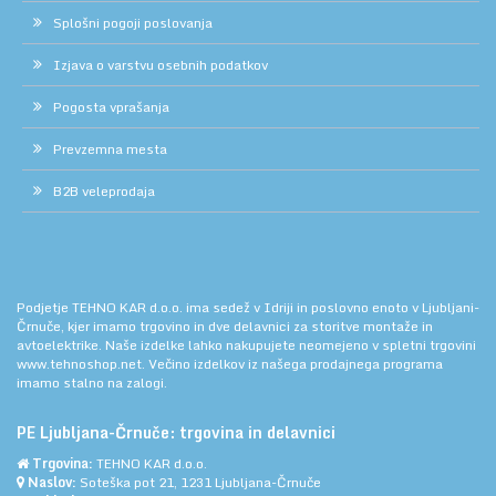
Splošni pogoji poslovanja
Izjava o varstvu osebnih podatkov
Pogosta vprašanja
Prevzemna mesta
B2B veleprodaja
Podjetje TEHNO KAR d.o.o. ima sedež v Idriji in poslovno enoto v Ljubljani-
Črnuče, kjer imamo trgovino in dve delavnici za storitve montaže in
avtoelektrike. Naše izdelke lahko nakupujete neomejeno v spletni trgovini
www.tehnoshop.net.
Večino izdelkov iz našega prodajnega programa
imamo stalno na zalogi.
PE Ljubljana-Črnuče: trgovina in delavnici
Trgovina:
TEHNO KAR d.o.o.
Naslov:
Soteška pot 21, 1231 Ljubljana-Črnuče