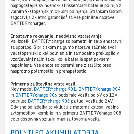
najpogostejše svinčeno-kislinske/AGM baterije polnijo z
varnim 9-stopenjskim ciklom polnjenja. Strankam Osram
1
zagotavlja 2-letno garancijo
za vse polnilne naprave
BATTERYcharger.
Enostavno rokovanje, neodvisno vzdrževanje
Vsi izdelki BATTERYcharge so pametni in zelo enostavni
za uporabo. S pritiskom na gumb naprave začnejo svoj
večstopenjski cikel polnjenja in samodejno preklopijo v
vzdrževalni način takoj, ko je baterija spet povsem
napolnjena. Vse enote so opremljene z zaščito pred
nasprotno polarnostjo in prenapetostjo.
Primerno za številne vrste vozil
Nov model
BATTERYcharge 901
,
BATTERYcharge 904
in
BATTERYcharge 906
podpirajo vozila od 6V do 12V,
polnilec
BATTERYcharge 908
pa tudi vozila do 24V.
Odvisno od izdelka to vključuje motorna kolesa, večino
avtomobilov, kombije in v primeru BATTERYcharge 908
celo dostavna vozila in manjša tovorna vozila.
POLNILEC AKUMULATORJA