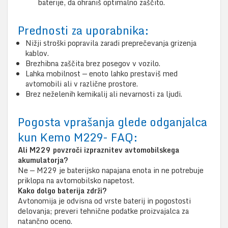
baterije, da ohraniš optimalno zaščito.
Prednosti za uporabnika:
Nižji stroški popravila zaradi preprečevanja grizenja
kablov.
Brezhibna zaščita brez posegov v vozilo.
Lahka mobilnost — enoto lahko prestaviš med
avtomobili ali v različne prostore.
Brez neželenih kemikalij ali nevarnosti za ljudi.
Pogosta vprašanja glede odganjalca
kun Kemo M229- FAQ:
Ali M229 povzroči izpraznitev avtomobilskega
akumulatorja?
Ne — M229 je baterijsko napajana enota in ne potrebuje
priklopa na avtomobilsko napetost.
Kako dolgo baterija zdrži?
Avtonomija je odvisna od vrste baterij in pogostosti
delovanja; preveri tehnične podatke proizvajalca za
natančno oceno.