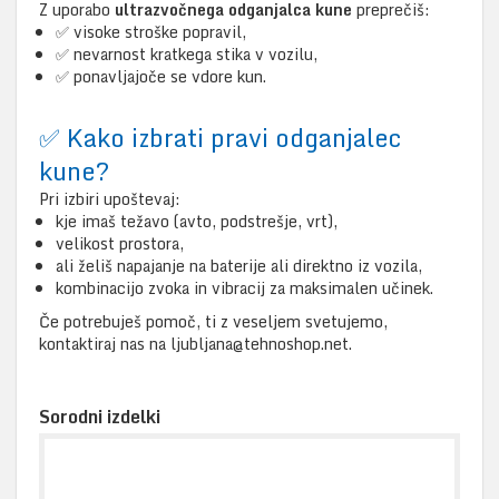
Z uporabo
ultrazvočnega odganjalca kune
preprečiš:
✅ visoke stroške popravil,
✅ nevarnost kratkega stika v vozilu,
✅ ponavljajoče se vdore kun.
✅ Kako izbrati pravi odganjalec
kune?
Pri izbiri upoštevaj:
kje imaš težavo (avto, podstrešje, vrt),
velikost prostora,
ali želiš napajanje na baterije ali direktno iz vozila,
kombinacijo zvoka in vibracij za maksimalen učinek.
Če potrebuješ pomoč, ti z veseljem svetujemo,
kontaktiraj nas na ljubljana@tehnoshop.net.
Sorodni izdelki