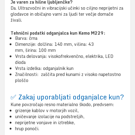
Je varen za hišne ljubljenčke?
Da. Ultrazvočni in vibracijski učinki so ciljno neprijetni za
glodavce in običajno varni za ljudi ter večje domače
živali.
Tehnični podatki odganjalca kun Kemo M229:
Barva: črna
Dimenzije: dolžina: 140 mm, višina: 43
mm, širina: 100 mm
Vrsta delovanja: visokofrekvenčno, elektrika, LED
dioda
Vrsta izdelka: odganjalnik kun
Značilnosti: zaščita pred kunami z visoko napetostno
ploščo
✅ Zakaj uporabljati odganjalce kun?
Kune povzročajo resno materialno škodo, predvsem:
grizenje kablov v motorjih vozil,
uničevanje izolacije na podstrešjih,
neprijetne vonjave in iztrebke,
hrup ponoči.