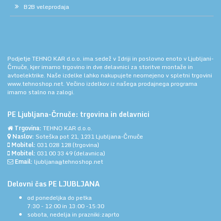
B2B veleprodaja
Podjetje TEHNO KAR d.o.o. ima sedež v Idriji in poslovno enoto v Ljubljani-
Črnuče, kjer imamo trgovino in dve delavnici za storitve montaže in
avtoelektrike. Naše izdelke lahko nakupujete neomejeno v spletni trgovini
www.tehnoshop.net.
Večino izdelkov iz našega prodajnega programa
imamo stalno na zalogi.
PE Ljubljana-Črnuče: trgovina in delavnici
Trgovina:
TEHNO KAR d.o.o.
Naslov:
Soteška pot 21, 1231 Ljubljana-Črnuče
Mobitel:
031 028 128
(trgovina)
Mobitel:
031 00 33 49
(delavnica)
Email:
ljubljana@tehnoshop.net
Delovni čas PE LJUBLJANA
od ponedeljka do petka
7:30 - 12:00 in 13:00 -15:30
sobota, nedelja in prazniki:zaprto