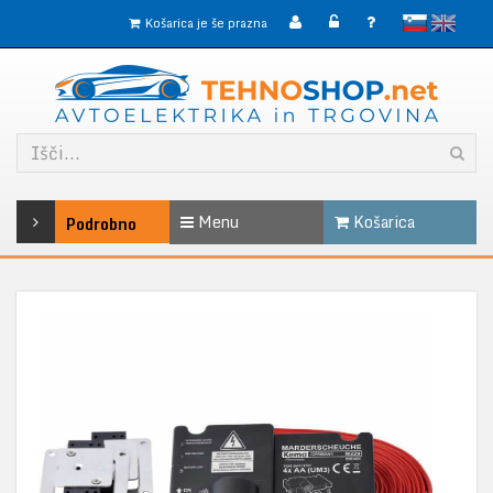
slovensko
English
Košarica je še prazna
Menu
Košarica
Podrobno