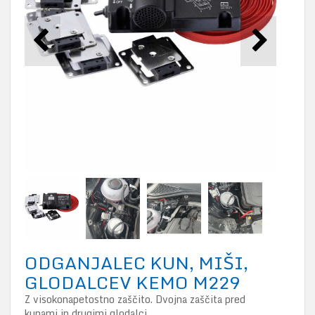
ODGANJALEC KUN, MIŠI,
GLODALCEV KEMO M229
Z visokonapetostno zaščito. Dvojna zaščita pred
kunami in drugimi glodalci.