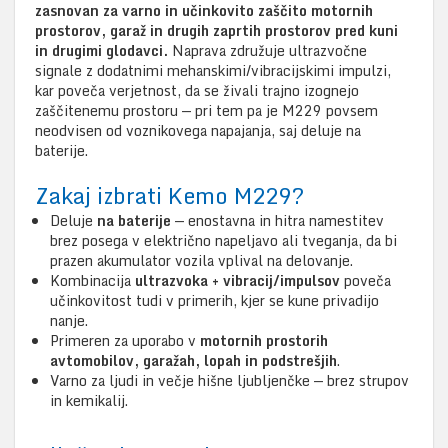
zasnovan za varno in učinkovito zaščito motornih
prostorov, garaž in drugih zaprtih prostorov pred kuni
in drugimi glodavci.
Naprava združuje ultrazvočne
signale z dodatnimi mehanskimi/vibracijskimi impulzi,
kar poveča verjetnost, da se živali trajno izognejo
zaščitenemu prostoru — pri tem pa je M229 povsem
neodvisen od voznikovega napajanja, saj deluje na
baterije.
Zakaj izbrati Kemo M229?
Deluje
na baterije
— enostavna in hitra namestitev
brez posega v električno napeljavo ali tveganja, da bi
prazen akumulator vozila vplival na delovanje.
Kombinacija
ultrazvoka + vibracij/impulsov
poveča
učinkovitost tudi v primerih, kjer se kune privadijo
nanje.
Primeren za uporabo v
motornih prostorih
avtomobilov, garažah, lopah in podstrešjih
.
Varno za ljudi in večje hišne ljubljenčke — brez strupov
in kemikalij.