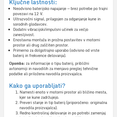
Ključne lastnosti:
Neodvisno baterijsko napajanje — brez potrebe po trajni
povezavi na 12 V.
Ultrazvočni signal, prilagojen za odganjanje kune in
sorodnih glodavcev.
Dodatni vibracijski/impulsni učinek za večjo
zanesljivost.
Enostavna montaža in prožna postavitev v motorni
prostor ali drug zaščiten prostor.
Primerno za dolgotrajno uporabo (odvisno od vrste
baterij in frekvence delovanja).
Opomba:
za informacije o tipu baterij, približni
avtonomiji in navodilih za menjavo preglej tehnične
podatke ali priložena navodila proizvajalca.
Kako ga uporabljati?
Namesti enoto v motorni prostor ali bližino mesta,
kjer se kune zadržujejo.
Preveri stanje in tip baterij (priporočeno: originalna
navodila proizvajalca).
Redno kontroliraj delovanje in po potrebi zamenjaj