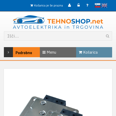
slovensko
English
Košarica je še prazna
Menu
Košarica
Podrobno