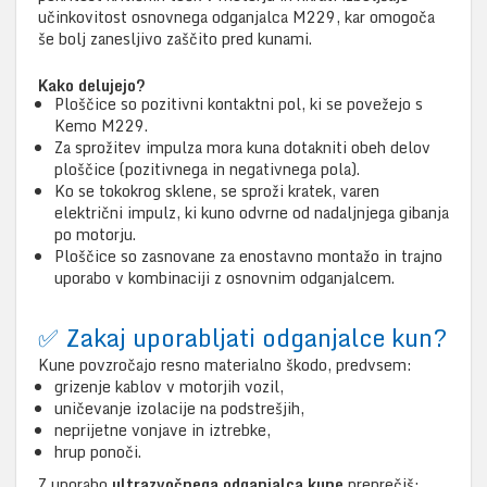
učinkovitost osnovnega odganjalca M229, kar omogoča
še bolj zanesljivo zaščito pred kunami.
Kako delujejo?
Ploščice so pozitivni kontaktni pol, ki se povežejo s
Kemo M229.
Za sprožitev impulza mora kuna dotakniti obeh delov
ploščice (pozitivnega in negativnega pola).
Ko se tokokrog sklene, se sproži kratek, varen
električni impulz, ki kuno odvrne od nadaljnjega gibanja
po motorju.
Ploščice so zasnovane za enostavno montažo in trajno
uporabo v kombinaciji z osnovnim odganjalcem.
✅ Zakaj uporabljati odganjalce kun?
Kune povzročajo resno materialno škodo, predvsem:
grizenje kablov v motorjih vozil,
uničevanje izolacije na podstrešjih,
neprijetne vonjave in iztrebke,
hrup ponoči.
Z uporabo
ultrazvočnega odganjalca kune
preprečiš: