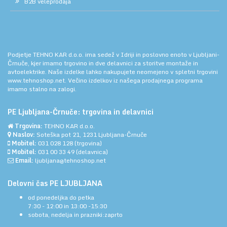
B2B veleprodaja
Podjetje TEHNO KAR d.o.o. ima sedež v Idriji in poslovno enoto v Ljubljani-
Črnuče, kjer imamo trgovino in dve delavnici za storitve montaže in
avtoelektrike. Naše izdelke lahko nakupujete neomejeno v spletni trgovini
www.tehnoshop.net.
Večino izdelkov iz našega prodajnega programa
imamo stalno na zalogi.
PE Ljubljana-Črnuče: trgovina in delavnici
Trgovina:
TEHNO KAR d.o.o.
Naslov:
Soteška pot 21, 1231 Ljubljana-Črnuče
Mobitel:
031 028 128
(trgovina)
Mobitel:
031 00 33 49
(delavnica)
Email:
ljubljana@tehnoshop.net
Delovni čas PE LJUBLJANA
od ponedeljka do petka
7:30 - 12:00 in 13:00 -15:30
sobota, nedelja in prazniki:zaprto