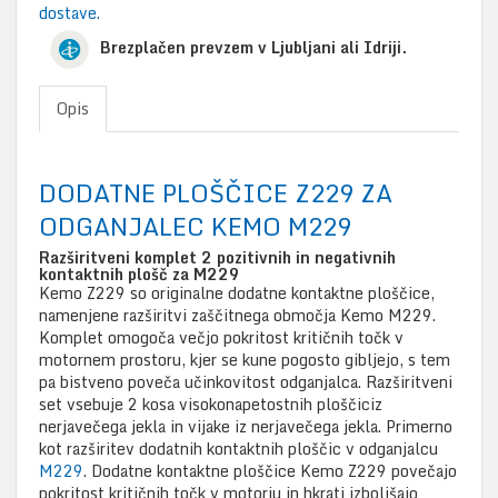
dostave.
Brezplačen prevzem v Ljubljani ali Idriji.
Opis
DODATNE PLOŠČICE Z229 ZA
ODGANJALEC KEMO M229
Razširitveni komplet 2 pozitivnih in negativnih
kontaktnih plošč za M229
Kemo Z229 so originalne dodatne kontaktne ploščice,
namenjene razširitvi zaščitnega območja Kemo M229.
Komplet omogoča večjo pokritost kritičnih točk v
motornem prostoru, kjer se kune pogosto gibljejo, s tem
pa bistveno poveča učinkovitost odganjalca. Razširitveni
set vsebuje 2 kosa visokonapetostnih ploščiciz
nerjavečega jekla in vijake iz nerjavečega jekla. Primerno
kot razširitev dodatnih kontaktnih ploščic v odganjalcu
M229
. Dodatne kontaktne ploščice Kemo Z229 povečajo
pokritost kritičnih točk v motorju in hkrati izboljšajo