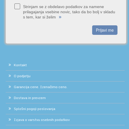
Strinjam se z obdelavo podatkov za namene
prilagajanja vsebine novic, tako da bo bolj v skladu
»
s tem, kar si želim
Prijavi me
Kontakt
O podjetju
Garancija cene. Izenačimo ceno.
Dostava in prevzem
Splošni pogoji poslovanja
Izjava o varstvu osebnih podatkov