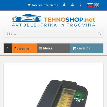
slovensko
English
Košarica je še prazna
Menu
Košarica
Podrobno