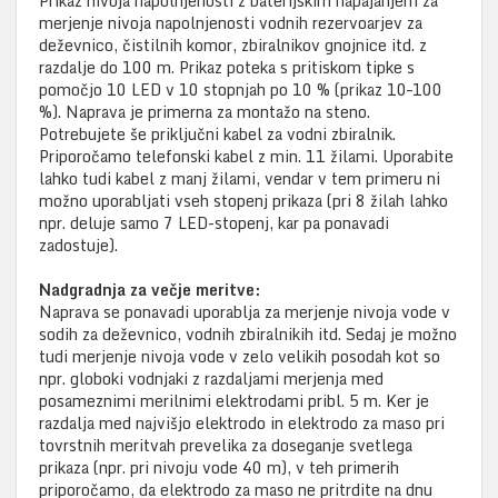
Prikaz nivoja napolnjenosti z baterijskim napajanjem za
merjenje nivoja napolnjenosti vodnih rezervoarjev za
deževnico, čistilnih komor, zbiralnikov gnojnice itd. z
razdalje do 100 m. Prikaz poteka s pritiskom tipke s
pomočjo 10 LED v 10 stopnjah po 10 % (prikaz 10–100
%). Naprava je primerna za montažo na steno.
Potrebujete še priključni kabel za vodni zbiralnik.
Priporočamo telefonski kabel z min. 11 žilami. Uporabite
lahko tudi kabel z manj žilami, vendar v tem primeru ni
možno uporabljati vseh stopenj prikaza (pri 8 žilah lahko
npr. deluje samo 7 LED-stopenj, kar pa ponavadi
zadostuje).
Nadgradnja za večje meritve:
Naprava se ponavadi uporablja za merjenje nivoja vode v
sodih za deževnico, vodnih zbiralnikih itd. Sedaj je možno
tudi merjenje nivoja vode v zelo velikih posodah kot so
npr. globoki vodnjaki z razdaljami merjenja med
posameznimi merilnimi elektrodami pribl. 5 m. Ker je
razdalja med najvišjo elektrodo in elektrodo za maso pri
tovrstnih meritvah prevelika za doseganje svetlega
prikaza (npr. pri nivoju vode 40 m), v teh primerih
priporočamo, da elektrodo za maso ne pritrdite na dnu