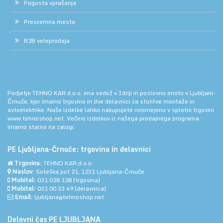
Pogosta vprašanja
Prevzemna mesta
B2B veleprodaja
Podjetje TEHNO KAR d.o.o. ima sedež v Idriji in poslovno enoto v Ljubljani-
Črnuče, kjer imamo trgovino in dve delavnici za storitve montaže in
avtoelektrike. Naše izdelke lahko nakupujete neomejeno v spletni trgovini
www.tehnoshop.net.
Večino izdelkov iz našega prodajnega programa
imamo stalno na zalogi.
PE Ljubljana-Črnuče: trgovina in delavnici
Trgovina:
TEHNO KAR d.o.o.
Naslov:
Soteška pot 21, 1231 Ljubljana-Črnuče
Mobitel:
031 028 128
(trgovina)
Mobitel:
031 00 33 49
(delavnica)
Email:
ljubljana@tehnoshop.net
Delovni čas PE LJUBLJANA