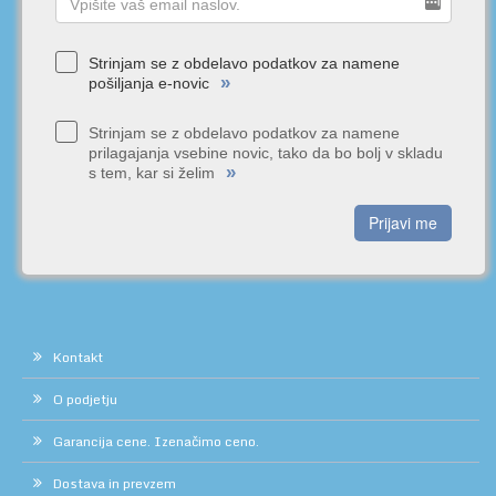
Strinjam se z obdelavo podatkov za namene
»
pošiljanja e-novic
Strinjam se z obdelavo podatkov za namene
prilagajanja vsebine novic, tako da bo bolj v skladu
»
s tem, kar si želim
Prijavi me
Kontakt
O podjetju
Garancija cene. Izenačimo ceno.
Dostava in prevzem