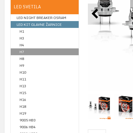
LED SVETILA
LED NIGHT BREAKER OSRAM
LED KIT GLAVNE ŽARNICE
H1
H3
H4
H7
H8
H9
H10
H11
H13
H15
H16
H18
H19
9005 HB3
9006 HB4