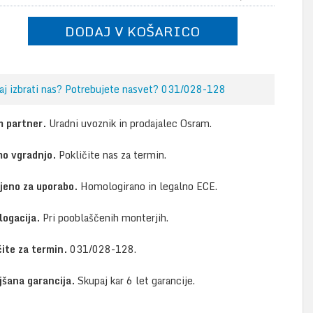
DODAJ V KOŠARICO
aj izbrati nas? Potrebujete nasvet? 031/028-128
 partner.
Uradni uvoznik in prodajalec Osram.
o vgradnjo.
Pokličite nas za termin.
jeno za uporabo.
Homologirano in legalno ECE.
ogacija.
Pri pooblaščenih monterjih.
čite za termin.
031/028-128.
jšana garancija.
Skupaj kar 6 let garancije.