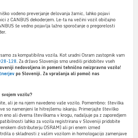
lniško vodeno preverjanje delovanja žarnic, lahko pojavi
rnici z CANBUS dekoderjem. Le-ta na večini vozil običajno
 CANBUS še vedno pojavlja lažno sporočanje o pregorelosti
er.
o samo za kompatibilna vozila. Kot uradni Osram zastopnik vam
028-128
. Za državo Slovenijo smo uredili pridobitev vseh
loveniji nedovoljena in pomeni tehnično neizpravno vozilo!
tnerjev
po Sloveniji. Za vprašanja ali pomoč nas
 svojem vozilu?
rite, ali je na njem navedeno vaše vozilo. Pomembno: številka
ave so namenjeni le hitrejšemu iskanju. Primerjajte številko
n eno ali dvema številkama v krogu, nadaljuje pa z zaporedjem
atibilnosti lahko za vozila registrirana v Sloveniji pridobite
enskem distributerju OSRAM) ali pri enem izmed
otrdila o skladnosti z vašim vozilom in homologacijo zamenjave