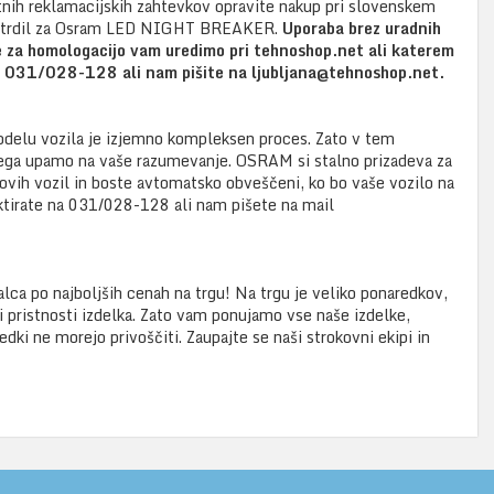
itnih reklamacijskih zahtevkov opravite nakup pri slovenskem
eh potrdil za Osram LED NIGHT BREAKER.
Uporaba brez uradnih
 za homologacijo vam uredimo pri tehnoshop.net ali katerem
na 031/028-128 ali nam pišite na ljubljana@tehnoshop.net.
elu vozila je izjemno kompleksen proces. Zato v tem
tega upamo na vaše razumevanje. OSRAM si stalno prizadeva za
novih vozil in boste avtomatsko obveščeni, ko bo vaše vozilo na
tirate na 031/028-128 ali nam pišete na mail
alca po najboljših cenah na trgu! Na trgu je veliko ponaredkov,
i pristnosti izdelka. Zato vam ponujamo vse naše izdelke,
edki ne morejo privoščiti. Zaupajte se naši strokovni ekipi in