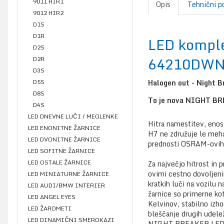
9011 HIR1
Opis
Tehnični p
9012 HIR2
D1S
D1R
LED kompl
D2S
64210DWN
D2R
D3S
D5S
Halogen out - Night B
D8S
To je nova NIGHT BR
D4S
LED DNEVNE LUČI / MEGLENKE
Hitra namestitev, eno
LED ENONITNE ŽARNICE
H7 ne združuje le meha
LED DVONITNE ŽARNICE
prednosti OSRAM-ovih 
LED SOFITNE ŽARNICE
LED OSTALE ŽARNICE
Za največjo hitrost in
ovimi cestno dovoljeni
LED MINIATURNE ŽARNICE
kratkih luči na vozilu
LED AUDI/BMW INTERIER
žarnice so primerne ko
LED ANGEL EYES
Kelvinov, stabilno izho
LED ŽAROMETI
bleščanje drugih udel
LED DINAMIČNI SMEROKAZI
NIGHT BREAKER LED SPE