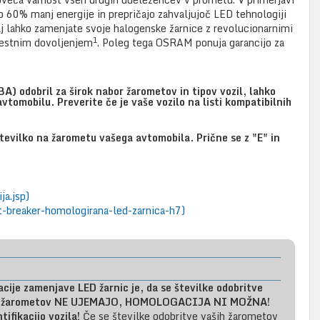
o 60% manj energije in prepričajo zahvaljujoč LED tehnologiji
aj lahko zamenjate svoje halogenske žarnice z revolucionarnimi
1
estnim dovoljenjem
. Poleg tega OSRAM ponuja garancijo za
) odobril za širok nabor žarometov in tipov vozil, lahko
vtomobilu. Preverite če je vaše vozilo na listi kompatibilnih
tevilko na žarometu vašega avtomobila. Prične se z "E" in
a.jsp)
t-breaker-homologirana-led-zarnica-h7)
acije zamenjave LED žarnic je, da se številke odobritve
vilke žarometov NE UJEMAJO, HOMOLOGACIJA NI MOŽNA!
tifikacijo vozila!
Če se številke odobritve vaših žarometov