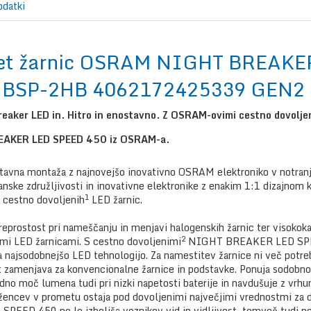
odatki
et žarnic OSRAM NIGHT BREAKE
BSP-2HB 4062172425339 GEN2
reaker LED in. Hitro in enostavno. Z OSRAM-ovimi cestno dovolje
EAKER LED SPEED 450 iz OSRAM-a.
stavna montaža z najnovejšo inovativno OSRAM elektroniko v notr
nske združljivosti in inovativne elektronike z enakim 1:1 dizajnom k
1
cestno dovoljenih
LED žarnic.
 preprostost pri nameščanju in menjavi halogenskih žarnic ter visoko
2
mi LED žarnicami. S cestno dovoljenimi
NIGHT BREAKER LED SPEED 
 na najsodobnejšo LED tehnologijo. Za namestitev žarnice ni več pot
t zamenjava za konvencionalne žarnice in podstavke. Ponuja sodobno
dno moč lumena tudi pri nizki napetosti baterije in navdušuje z vrh
ežencev v prometu ostaja pod dovoljenimi največjimi vrednostmi za
ED 450 ne le izboljša voznikov vid in vidljivost, temveč tudi po