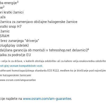
3
ba energije
2
be
i kratki žarnici
laža
žarnica za zamenjavo običajne halogenske žarnice
 kratki snop H7
 žarnic
OSRAM
 brez zunanjega "driverja"
plug&play izdelek)
4
odaljšana garancija ob montaži v tehnoshop.net delavnici)
alka za področje EU
 velja le za države, v katerih obstaja odobritev ali za katere velja enakovredna odobrite
ti glej seznam kompatibilnih vozil.
i zahtevami homologacijskega standarda ECE R112, medtem ko je bleščanje pod največjim
imi halogenskimi žarnicami
e: www.osram.com/amguarantee
ije najdete na
www.osram.com/am-guarantee
.