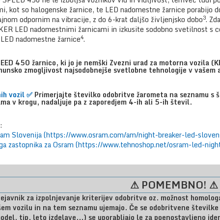
mi, kot so halogenske žarnice, te LED nadomestne žarnice porabijo d
3
ajnom odpornim na vibracije, z do 6-krat daljšo življenjsko dobo
. Zd
LED nadomestnimi žarnicami in izkusite sodobno svetilnost s c
4
ED nadomestne žarnice
.
 450 žarnico, ki jo je nemški Zvezni urad za motorna vozila (KBA
vrhunsko zmogljivost najsodobnejše svetlobne tehnologije v vašem a
ih vozil
✅
Primerjajte številko odobritve žarometa na seznamu s š
ma v krogu, nadaljuje pa z zaporedjem 4-ih ali 5-ih števil.
:
ram Slovenija (https://www.osram.com/am/night-breaker-led-slovenij
nega zastopnika za Osram (https://www.tehnoshop.net/osram-led-nigh
⚠ POMEMBNO! ⚠
 dejavnik za izpolnjevanje kriterijev odobritve oz. možnost homolog
šem vozilu in na tem seznamu ujemajo. Če se odobritvene šte
odel, tip, leto izdelave...) se uporabljajo le za poenostavljeno iden