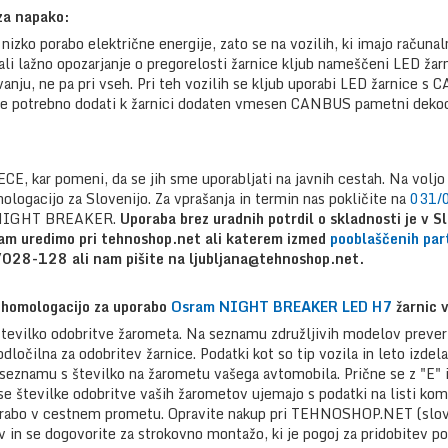
za napako:
nizko porabo električne energije, zato se na vozilih, ki imajo računa
 ali lažno opozarjanje o pregorelosti žarnice kljub nameščeni LED ža
anju, ne pa pri vseh. Pri teh vozilih se kljub uporabi LED žarnice s
 je potrebno dodati k žarnici dodaten vmesen CANBUS pametni dekod
ECE, kar pomeni, da se jih sme uporabljati na javnih cestah. Na volj
logacijo za Slovenijo. Za vprašanja in termin nas pokličite na
031/
D NIGHT BREAKER.
Uporaba brez uradnih potrdil o skladnosti je v S
am uredimo pri tehnoshop.net ali katerem izmed
pooblaščenih par
/028-128 ali nam pišite na ljubljana@tehnoshop.net.
 homologacijo za uporabo
Osram NIGHT BREAKER LED H7
žarnic v
n številko odobritve žarometa. Na seznamu združljivih modelov preve
dločilna za odobritev žarnice. Podatki kot so tip vozila in leto izdel
seznamu s številko na žarometu vašega avtomobila. Prične se z "E" i
e se številke odobritve vaših žarometov ujemajo s podatki na listi komp
porabo v cestnem prometu. Opravite nakup pri TEHNOSHOP.NET (slov
v in se dogovorite za strokovno montažo, ki je pogoj za pridobitev p