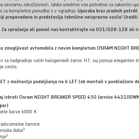
na seznamu združljivosti, lahko uredimo vse potrebno za zakonito upo
as za kompletno ponudbo z v vgradnjo.
Uporaba brez uradnih potrdil 
iji prepovedana in predstavlja tehnično neizpravno vozilo!
Uredil
Za vprašanja ali pomoč nas kontaktirajte na 031/028-128 ali n
bno zmogljivost avtomobila z novim kompletom OSRAM NIGHT BREA
ev za nadgradnjo vaših halogenskih žarnic H7, saj ponuja eleganten 60
je cesto.
ET z možnostjo podaljšanja na 6 LET (ob montaži v pooblaščeni de
akaj izbrati Osram NIGHT BREAKER SPEED 450
žarnice
64210DWN
par)
bele barve 6000 K
radicionalne žarnice
3
jenjska doba
2
nja