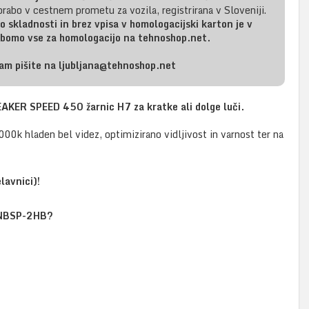
rabo v cestnem prometu za vozila, registrirana v Sloveniji.
o skladnosti in brez vpisa v homologacijski karton je v
i bomo vse za homologacijo na tehnoshop.net.
am pišite na ljubljana@tehnoshop.net
KER SPEED 450 žarnic H7 za kratke ali dolge luči.
00k hladen bel videz, optimizirano vidljivost in varnost ter na
lavnici)!
BSP-2HB?