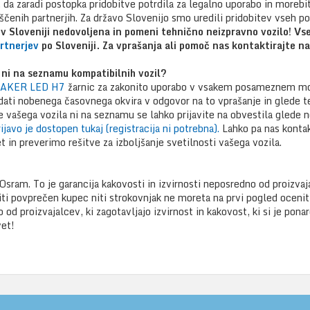
 da zaradi postopka pridobitve potrdila za legalno uporabo in moreb
laščenih partnerjih. Za državo Slovenijo smo uredili pridobitev vs
e v Sloveniji nedovoljena in pomeni tehnično neizpravno vozilo!
Vse
rtnerjev
po Sloveniji. Za vprašanja ali pomoč nas kontaktirajte 
 ni na seznamu kompatibilnih vozil?
AKER LED H7
žarnic za zakonito uporabo v vsakem posameznem mod
ati nobenega časovnega okvira v odgovor na to vprašanje in glede 
e vašega vozila ni na seznamu se lahko prijavite na obvestila glede 
ijavo je dostopen tukaj (registracija ni potrebna).
Lahko pa nas kontak
 in preverimo rešitve za izboljšanje svetilnosti vašega vozila.
Osram. To je garancija kakovosti in izvirnosti neposredno od proizvaj
niti povprečen kupec niti strokovnjak ne moreta na prvi pogled ocenit
od proizvajalcev, ki zagotavljajo izvirnost in kakovost, ki si je ponar
vet!