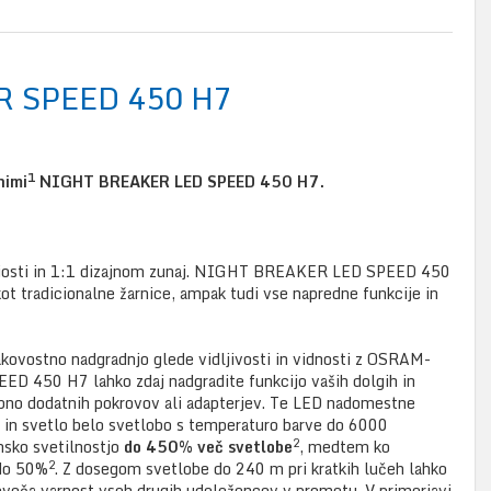
R SPEED 450 H7
1
nimi
NIGHT BREAKER LED SPEED 450 H7.
anjosti in 1:1 dizajnom zunaj. NIGHT BREAKER LED SPEED 450
ot tradicionalne žarnice, ampak tudi vse napredne funkcije in
kakovostno nadgradnjo glede vidljivosti in vidnosti z OSRAM-
450 H7 lahko zdaj nadgradite funkcijo vaših dolgih in
rebno dodatnih pokrovov ali adapterjev. Te LED nadomestne
 in svetlo belo svetlobo s temperaturo barve do 6000
2
unsko svetilnostjo
do 450% več svetlobe
, medtem ko
2
 do 50%
. Z dosegom svetlobe do 240 m pri kratkih lučeh lahko
veča varnost vseh drugih udeležencev v prometu. V primerjavi