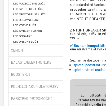
LED POZICIJSKE LUČI
s standardnimi žarnica
LED SVETILKE / LUČKE
in posebej razvitim diz
OSRAM NIGHT BREAKER 
LED OPOZORILNE LUČI
vse NIGHT BREAKER L
LED DELOVNE LUČI
LED VOZNE LUČI
Z NIGHT BREAKER SPEED
LED AMBIENT Osram
tudi vi zdaj doživite 
LED DODATKI
vozil.
LED DNEVNE LUČI
✅
Seznam kompatibiln
eno ali dvema številka
XENON
Seznam je dostopen na
BALASTI/ELEKTRONIKE
spletni podstrani Os
spletni strani urad
BOOSTERJI
POLNILCI AKUMULATORJEV
Edini odločilni
PARKIRNI PRIPOMOČKI
žarometov na va
Podatki o vozilu (m