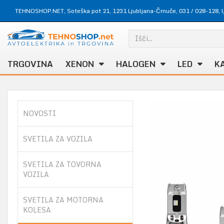
TEHNOSHOP.NET, Soteška pot 21, 1231 Ljubljana-Črnuče,
031 / 028-128
,
TRGOVINA
XENON
HALOGEN
LED
K
NOVOSTI
SVETILA ZA VOZILA
SVETILA ZA TOVORNA
VOZILA
SVETILA ZA MOTORNA
KOLESA