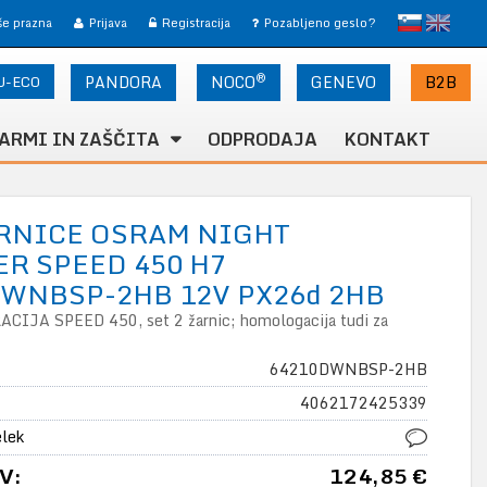
slovensko
English
 še prazna
Prijava
Registracija
Pozabljeno geslo?
®
U-ECO
PANDORA
NOCO
B2B
GENEVO
ARMI IN ZAŠČITA
ODPRODAJA
KONTAKT
ARNICE OSRAM NIGHT
R SPEED 450 H7
WNBSP-2HB 12V PX26d 2HB
IJA SPEED 450, set 2 žarnic; homologacija tudi za
64210DWNBSP-2HB
4062172425339
elek
V:
124,85 €