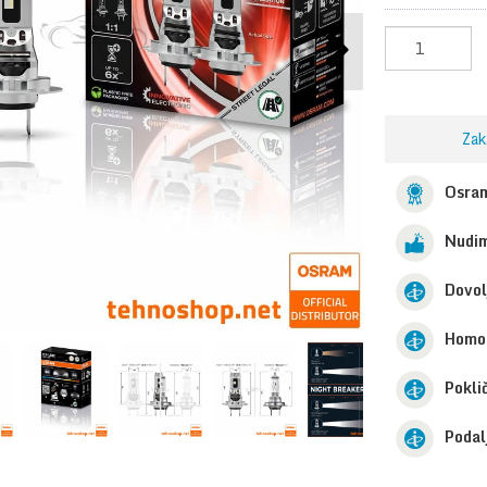
Zak
Osram
Nudim
Dovol
Homol
Pokli
Podal