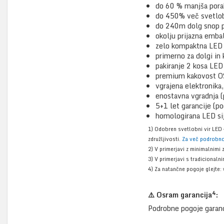
do 60 % manjša pora
do 450% več svetlo
do 240m dolg snop pr
okolju prijazna emba
zelo kompaktna LED 
primerno za dolgi in
pakiranje 2 kosa LED
premium kakovost 
vgrajena elektronika,
enostavna vgradnja (
5+1 let garancije (p
homologirana LED sij
1) Odobren svetlobni vir LED –
združljivosti.
Za več podrobnos
2) V primerjavi z minimalnim
3) V primerjavi s tradicionaln
4) Za natančne pogoje glejt
4
⚠️ Osram garancija
:
Podrobne pogoje garanc