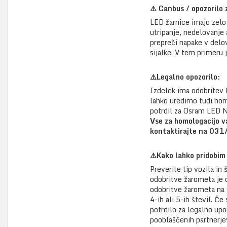
⚠️ Canbus / opozorilo 
LED žarnice imajo zelo 
utripanje, nedelovanje
prepreči napake v delov
sijalke. V tem primeru
⚠️Legalno opozorilo:
Izdelek ima odobritev 
lahko uredimo tudi homo
potrdil za Osram LE
Vse za homologacijo v
kontaktirajte na 031
⚠️Kako lahko pridobim
Preverite tip vozila i
odobritve žarometa je o
odobritve žarometa na 
4-ih ali 5-ih števil. Č
potrdilo za legalno u
pooblaščenih partnerje