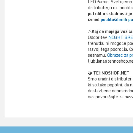
LED žarnic. Svetujemo,
distributerju oz. poob
potrdil o skladnosti j
izmed
pooblaščenih pa
⚠️
Kaj če mojega vozila
Odobritev
NIGHT BRE
trenutku ni mogoče pod
razvoj tega področja. Č
seznamu.
Obrazec za pr
ljubljana@tehnoshop.net
🤝 TEHNOSHOP.NET
Smo uradni distributer 
ki so tako popolni, da 
dostavljene neposredno 
nas povprašajte za nas