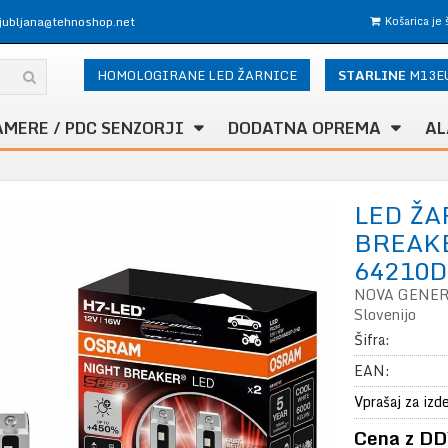
ljubljana@tehnoshop.net
Košarica je
HOMOLOGIRANE LED ŽARNICE
STARLINE
M13E
AMERE / PDC SENZORJI
DODATNA OPREMA
AL
LED Ž
BREAKE
64210D
NOVA GENERAC
Slovenijo
Šifra:
EAN:
Vprašaj za izd
Cena z DD