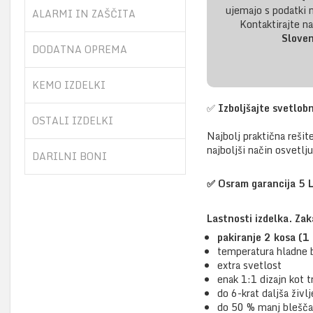
ujemajo s podatki 
ALARMI IN ZAŠČITA
Kontaktirajte n
Sloven
DODATNA OPREMA
KEMO IZDELKI
✅
Izboljšajte svetlo
OSTALI IZDELKI
Najbolj praktična rešit
najboljši način osvetlju
DARILNI BONI
✅
Osram garancija 5 L
Lastnosti izdelka. Z
pakiranje 2 kosa (1 
temperatura hladne 
extra svetlost
enak 1:1 dizajn kot t
do 6-krat daljša živl
do 50 % manj blešča