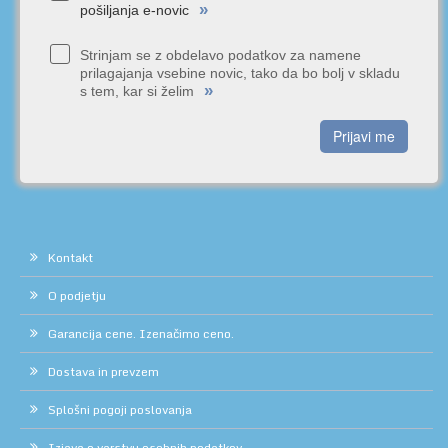
»
pošiljanja e-novic
Strinjam se z obdelavo podatkov za namene
prilagajanja vsebine novic, tako da bo bolj v skladu
»
s tem, kar si želim
Prijavi me
Kontakt
O podjetju
Garancija cene. Izenačimo ceno.
Dostava in prevzem
Splošni pogoji poslovanja
Izjava o varstvu osebnih podatkov