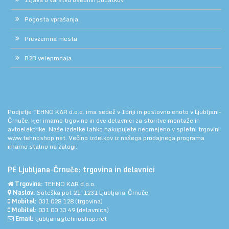
Pogosta vprašanja
Prevzemna mesta
B2B veleprodaja
Podjetje TEHNO KAR d.o.o. ima sedež v Idriji in poslovno enoto v Ljubljani-
Črnuče, kjer imamo trgovino in dve delavnici za storitve montaže in
avtoelektrike. Naše izdelke lahko nakupujete neomejeno v spletni trgovini
www.tehnoshop.net.
Večino izdelkov iz našega prodajnega programa
imamo stalno na zalogi.
PE Ljubljana-Črnuče: trgovina in delavnici
Trgovina:
TEHNO KAR d.o.o.
Naslov:
Soteška pot 21, 1231 Ljubljana-Črnuče
Mobitel:
031 028 128
(trgovina)
Mobitel:
031 00 33 49
(delavnica)
Email:
ljubljana@tehnoshop.net