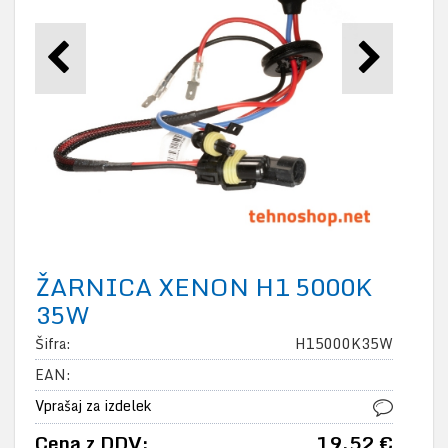
ŽARNICA XENON H1 5000K
35W
Šifra:
H15000K35W
EAN:
Vprašaj za izdelek
Cena z DDV:
19,52 €