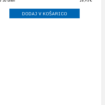
 v 30 dneh
26,95 €
DODAJ V KOŠARICO