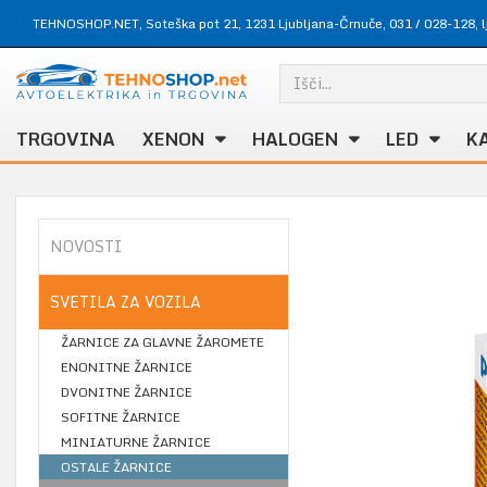
TEHNOSHOP.NET, Soteška pot 21, 1231 Ljubljana-Črnuče,
031 / 028-128
,
TRGOVINA
XENON
HALOGEN
LED
K
NOVOSTI
SVETILA ZA VOZILA
ŽARNICE ZA GLAVNE ŽAROMETE
ENONITNE ŽARNICE
DVONITNE ŽARNICE
SOFITNE ŽARNICE
MINIATURNE ŽARNICE
OSTALE ŽARNICE