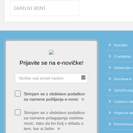
DARILNI BONI
Kontakt
O podjetju
Prijavite se na e-novičke!
Garancija 
Dostava in
Splošni pog
Strinjam se z obdelavo podatkov
»
za namene pošiljanja e-novic
Izjava o v
Pogosta vp
Strinjam se z obdelavo podatkov
za namene prilagajanja vsebine
novic, tako da bo bolj v skladu s
Prevzemna
»
tem, kar si želim