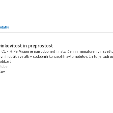
odatki
činkovitost in preprostost
- HiPerVision je najsodobnejši, natančen in miniaturen vir svetlobe.
vnih oblik svetilk v sodobnih konceptih avtomobilov. In to je tudi od
elikost
tlobe
tev