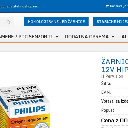
ljubljana@tehnoshop.net
Košarica je
HOMOLOGIRANE LED ŽARNICE
STARLINE
M13E
AMERE / PDC SENZORJI
DODATNA OPREMA
AL
ŽARNI
12V HiP
HiPerVision
Šifra:
EAN:
Vprašaj za izd
Popust
Cena z DD