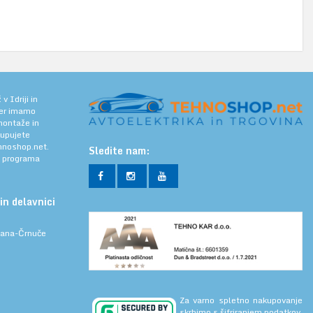
 Idriji in
jer imamo
 montaže in
kupujete
noshop.net.
Sledite nam:
a programa
in delavnici
ljana-Črnuče
Za varno spletno nakupovanje
skrbimo s šifriranjem podatkov.