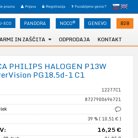
slovensko
English
 še prazna
Prijava
Registracija
Pozabljeno geslo?
®
U-ECO
PANDORA
NOCO
B2B
GENEVO
ARMI IN ZAŠČITA
ODPRODAJA
KONTAKT
CA PHILIPS HALOGEN P13W
erVision PG18.5d-1 C1
12277C1
8727900696721
elek
39 % ( 10,51 € )
V:
16,25 €