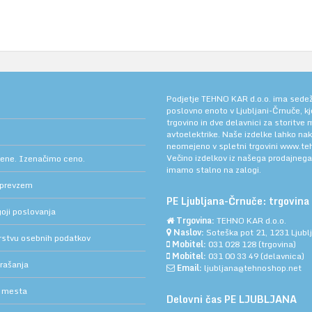
Podjetje TEHNO KAR d.o.o. ima sedež v
poslovno enoto v Ljubljani-Črnuče, k
trgovino in dve delavnici za storitve
avtoelektrike. Naše izdelke lahko na
neomejeno v spletni trgovini
www.teh
Večino izdelkov iz našega prodajneg
cene. Izenačimo ceno.
imamo stalno na zalogi.
 prevzem
PE Ljubljana-Črnuče: trgovina 
oji poslovanja
Trgovina:
TEHNO KAR d.o.o.
Naslov:
Soteška pot 21, 1231 Ljub
arstvu osebnih podatkov
Mobitel:
031 028 128
(trgovina)
Mobitel:
031 00 33 49
(delavnica)
rašanja
Email:
ljubljana@tehnoshop.net
 mesta
Delovni čas PE LJUBLJANA