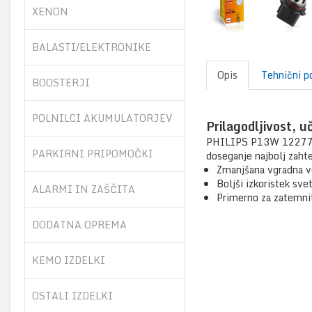
XENON
BALASTI/ELEKTRONIKE
Opis
Tehnični p
BOOSTERJI
POLNILCI AKUMULATORJEV
Prilagodljivost, u
PHILIPS P13W 12277 C1 
PARKIRNI PRIPOMOČKI
doseganje najbolj zahte
Zmanjšana vgradna v
Boljši izkoristek sve
ALARMI IN ZAŠČITA
Primerno za zatemni
DODATNA OPREMA
KEMO IZDELKI
OSTALI IZDELKI