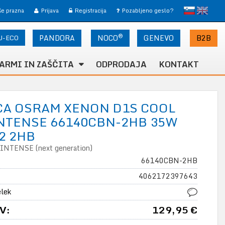
slovensko
English
 še prazna
Prijava
Registracija
Pozabljeno geslo?
®
U-ECO
PANDORA
NOCO
B2B
GENEVO
ARMI IN ZAŠČITA
ODPRODAJA
KONTAKT
CA OSRAM XENON D1S COOL
NTENSE 66140CBN-2HB 35W
2 2HB
NTENSE (next generation)
66140CBN-2HB
4062172397643
elek
V:
129,95 €