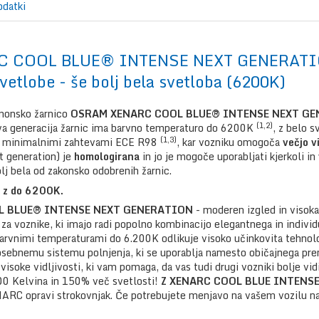
odatki
C COOL BLUE® INTENSE NEXT GENERAT
etlobe - še bolj bela svetloba (6200K)
nonsko žarnico
OSRAM XENARC COOL BLUE® INTENSE NEXT G
(1,2)
generacija žarnic ima barvno temperaturo do 6200K
, z belo 
(1,3)
 z minimalnimi zahtevami ECE R98
, kar vozniku omogoča
večjo v
t generation) je
homologirana
in jo je mogoče uporabljati kjerkoli in
 bela od zakonsko odobrenih žarnic.
a z do 6200K.
L BLUE® INTENSE NEXT GENERATION
- moderen izgled in visoka
 za voznike, ki imajo radi popolno kombinacijo elegantnega in indivi
arvnimi temperaturami do 6.200K odlikuje visoko učinkovita tehnolo
osebnemu sistemu polnjenja, ki se uporablja namesto običajnega pre
visoke vidljivosti, ki vam pomaga, da vas tudi drugi vozniki bolje vid
00 Kelvina in 150% več svetlosti!
Z XENARC COOL BLUE INTENS
RC opravi strokovnjak. Če potrebujete menjavo na vašem vozilu nas