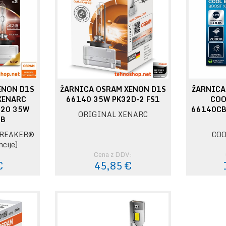
ENON D1S
ŽARNICA OSRAM XENON D1S
ŽARNICA
XENARC
66140 35W PK32D-2 FS1
COO
220 35W
66140CB
ORIGINAL XENARC
HB
BREAKER®
COO
ncije)
:
Cena z DDV:
€
45,85 €