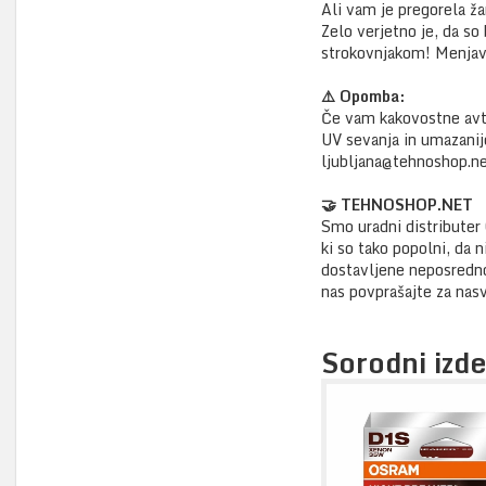
Ali vam je pregorela ža
Zelo verjetno je, da so
strokovnjakom! Menjavo
⚠️ Opomba:
Če vam kakovostne avto
UV sevanja in umazanij
ljubljana@tehnoshop.ne
🤝 TEHNOSHOP.NET
Smo uradni distributer 
ki so tako popolni, da 
dostavljene neposredno 
nas povprašajte za nas
Sorodni izde