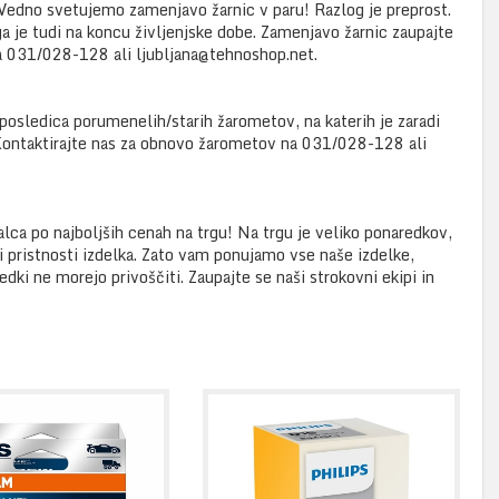
? Vedno svetujemo zamenjavo žarnic v paru! Razlog je preprost.
uga je tudi na koncu življenjske dobe. Zamenjavo žarnic zaupajte
na 031/028-128 ali ljubljana@tehnoshop.net.
posledica porumenelih/starih žarometov, na katerih je zaradi
 Kontaktirajte nas za obnovo žarometov na 031/028-128 ali
alca po najboljših cenah na trgu! Na trgu je veliko ponaredkov,
i pristnosti izdelka. Zato vam ponujamo vse naše izdelke,
edki ne morejo privoščiti. Zaupajte se naši strokovni ekipi in