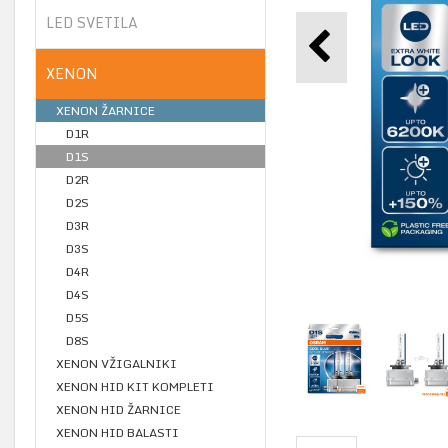
LED SVETILA
XENON
XENON ŽARNICE
D1R
D1S
D2R
D2S
D3R
D3S
D4R
D4S
D5S
D8S
XENON VŽIGALNIKI
XENON HID KIT KOMPLETI
XENON HID ŽARNICE
XENON HID BALASTI