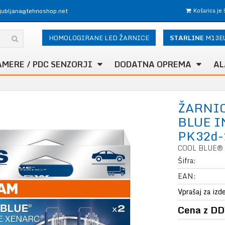
ljubljana@tehnoshop.net
Košarica je
HOMOLOGIRANE LED ŽARNICE
STARLINE
M13E
AMERE / PDC SENZORJI
DODATNA OPREMA
AL
ŽARNI
BLUE I
PK32d-
COOL BLUE® I
Šifra:
EAN:
Vprašaj za izd
Cena z DD