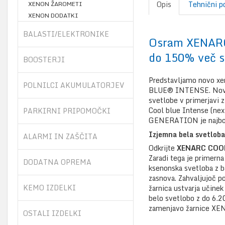
Opis
Tehnični p
XENON ŽAROMETI
XENON DODATKI
BALASTI/ELEKTRONIKE
Osram XENAR
do 150% več sv
BOOSTERJI
Predstavljamo novo xe
POLNILCI AKUMULATORJEV
BLUE® INTENSE. Nova 
svetlobe v primerjavi
Cool blue Intense (nex
PARKIRNI PRIPOMOČKI
GENERATION je najbolj
Izjemna bela svetlob
ALARMI IN ZAŠČITA
Odkrijte
XENARC COO
Zaradi tega je primerna
DODATNA OPREMA
ksenonska svetloba z b
zasnova. Zahvaljujoč p
KEMO IZDELKI
žarnica ustvarja učinek 
belo svetlobo z do 6.2
zamenjavo žarnice XENA
OSTALI IZDELKI