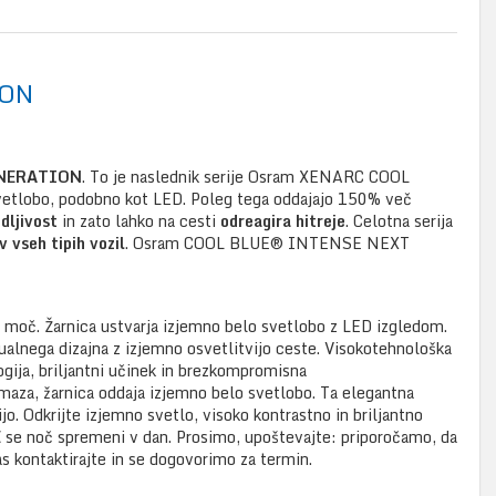
ION
ENERATION
. To je naslednik serije Osram XENARC COOL
svetlobo, podobno kot LED. Poleg tega oddajajo 150% več
idljivost
in zato lahko na cesti
odreagira hitreje
. Celotna serija
v vseh tipih vozil
. Osram COOL BLUE® INTENSE NEXT
 moč. Žarnica ustvarja izjemno belo svetlobo z LED izgledom.
dualnega dizajna z izjemno osvetlitvijo ceste. Visokotehnološka
gija, briljantni učinek in brezkompromisna
maza, žarnica oddaja izjemno belo svetlobo. Ta elegantna
ijo. Odkrijte izjemno svetlo, visoko kontrastno in briljantno
E
se noč spremeni v dan. Prosimo, upoštevajte: priporočamo, da
 kontaktirajte in se dogovorimo za termin.