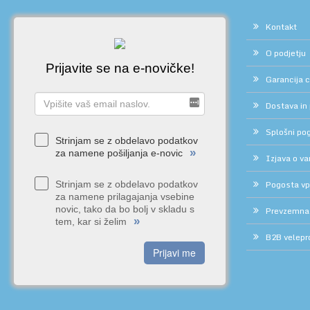
Kontakt
O podjetju
Prijavite se na e-novičke!
Garancija 
Dostava in
Splošni pog
Strinjam se z obdelavo podatkov
»
za namene pošiljanja e-novic
Izjava o v
Pogosta vp
Strinjam se z obdelavo podatkov
za namene prilagajanja vsebine
novic, tako da bo bolj v skladu s
Prevzemna
»
tem, kar si želim
B2B velepr
Prijavi me