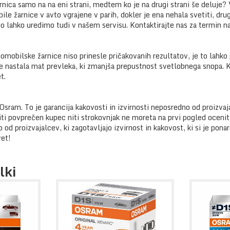
rnica samo na na eni strani, medtem ko je na drugi strani še deluje
 bile žarnice v avto vgrajene v parih, dokler je ena nehala svetiti, dr
 lahko uredimo tudi v našem servisu. Kontaktirajte nas za termin 
mobilske žarnice niso prinesle pričakovanih rezultatov, je to lahko 
e nastala mat prevleka, ki zmanjša prepustnost svetlobnega snopa.
t.
Osram. To je garancija kakovosti in izvirnosti neposredno od proizvaj
niti povprečen kupec niti strokovnjak ne moreta na prvi pogled ocenit
od proizvajalcev, ki zagotavljajo izvirnost in kakovost, ki si je ponar
vet!
lki