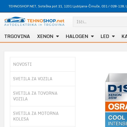
TEHNOSHOP.NET, Soteška pot 21, 1231 Ljubljana-Črnuče,
031 / 028-128
,
TRGOVINA
XENON
HALOGEN
LED
K
NOVOSTI
SVETILA ZA VOZILA
SVETILA ZA TOVORNA
VOZILA
SVETILA ZA MOTORNA
KOLESA