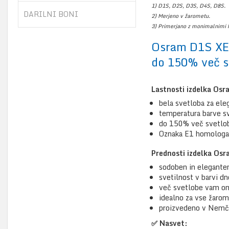
1) D1S, D2S, D3S, D4S, D8S.
DARILNI BONI
2) Merjeno v žarometu.
3) Primerjano z monimalnimi 
Osram D1S XE
do 150% več sv
Lastnosti izdelka O
bela svetloba za ele
temperatura barve s
do 150% več svetlo
Oznaka E1 homologaci
Prednosti izdelka O
sodoben in elegante
svetilnost v barvi d
več svetlobe vam omo
idealno za vse žaro
proizvedeno v Nemč
✅ Nasvet: