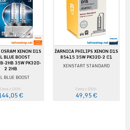
 OSRAM XENON D1S
ŽARNICA PHILIPS XENON D1S
L BLUE BOOST
85415 35W PK32D-2 C1
B-2HB 35W PK32D-
XENSTART STANDARD
2 2HB
L BLUE BOOST
Cena z DDV:
Cena z DDV:
144,05 €
49,95 €