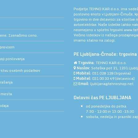
Podjetje TEHNO KAR d.o.o. ima sedež v
poslovno enoto v Ljubljani-Črnuče, k
trgovino in dve delavnici za storitve
avtoelektrike. Naše izdelke lahko na
neomejeno v spletni trgovini
www.teh
Večino izdelkov iz našega prodajneg
cene. Izenačimo ceno.
imamo stalno na zalogi.
 prevzem
PE Ljubljana-Črnuče: trgovina 
oji poslovanja
Trgovina:
TEHNO KAR d.o.o.
Naslov:
Soteška pot 21, 1231 Ljub
arstvu osebnih podatkov
Mobitel:
031 028 128
(trgovina)
Mobitel:
031 00 33 49
(delavnica)
rašanja
Email:
ljubljana@tehnoshop.net
 mesta
Delovni čas PE LJUBLJANA
odaja
od ponedeljka do petka
7:30 - 12:00 in 13:00 -15:30
sobota, nedelja in prazniki:za