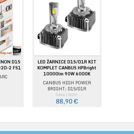
ENON D1S
LED ŽARNICE D1S/D1R KIT
2D-2 FS1
KOMPLET CANBUS HPBright
10000lm 90W 6000K
ARC
CANBUS HIGH POWER
BRIGHT; D1S/D1R
:
Cena z DDV:
€
88,90 €