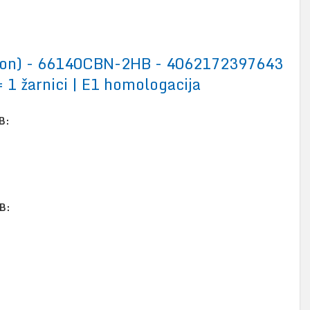
on) - 66140CBN-2HB - 4062172397643
 1 žarnici | E1 homologacija
B:
B: