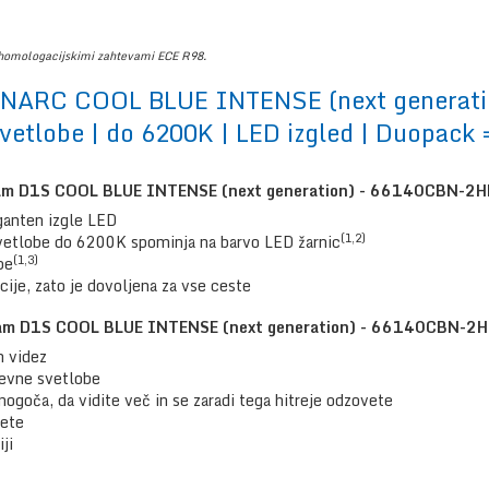
homologacijskimi zahtevami ECE R98.
NARC COOL BLUE INTENSE (next generati
etlobe | do 6200K | LED izgled | Duopack =
sram D1S COOL BLUE INTENSE (next generation) - 66140CBN-2H
ganten izgle LED
(1,2)
vetlobe do 6200K spominja na barvo LED žarnic
(1,3)
be
je, zato je dovoljena za vse ceste
sram D1S COOL BLUE INTENSE (next generation) - 66140CBN-2H
n videz
nevne svetlobe
goča, da vidite več in se zaradi tega hitreje odzovete
mete
iji