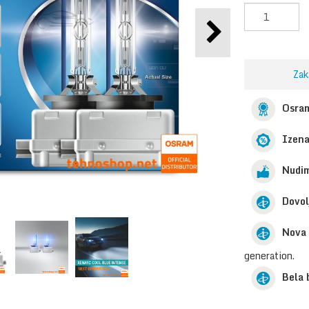
Zak
Osram
Izen
Nudim
Dovol
Nova 
generation.
Bela 