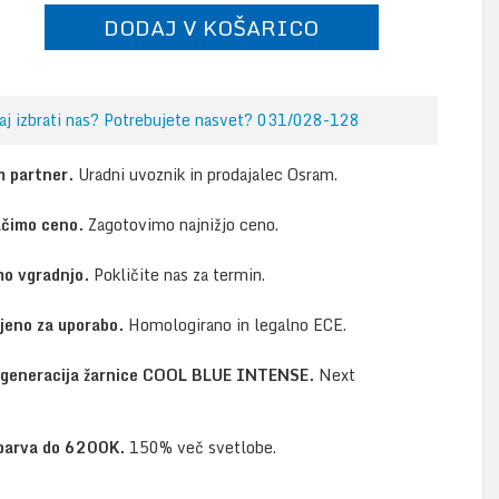
DODAJ V KOŠARICO
aj izbrati nas? Potrebujete nasvet? 031/028-128
 partner.
Uradni uvoznik in prodajalec Osram.
ačimo ceno.
Zagotovimo najnižjo ceno.
o vgradnjo.
Pokličite nas za termin.
jeno za uporabo.
Homologirano in legalno ECE.
generacija žarnice COOL BLUE INTENSE.
Next
barva do 6200K.
150% več svetlobe.