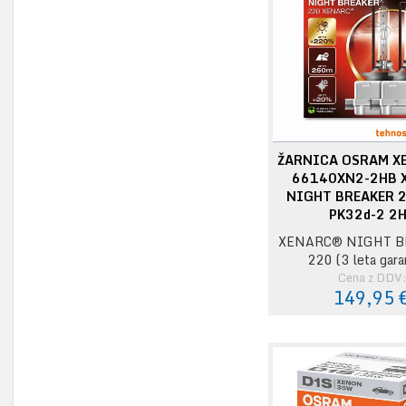
ŽARNICA OSRAM X
66140XN2-2HB 
NIGHT BREAKER 
PK32d-2 2
XENARC® NIGHT 
220 (3 leta gara
Cena z DDV
149,95 