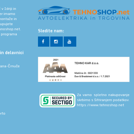
 Idriji in
jer imamo
 montaže in
kupujete
noshop.net.
Sledite nam:
a programa
in delavnici
ljana-Črnuče
Za varno spletno nakupovanje
skrbimo s šifriranjem podatkov.
https://www.tehnoshop.net
prto