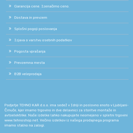
Garancija cene. Izenačimo ceno.
Dostava in prevzem
Splošni pogoji poslovanja
Izjava o varstvu osebnih podatkov
Pogosta vprašanja
Prevzemna mesta
B2B veleprodaja
Podjetje TEHNO KAR d.o.o. ima sedež v Idriji in poslovno enoto v Ljubljani-
Črnuče, kjer imamo trgovino in dve delavnici za storitve montaže in
avtoelektrike. Naše izdelke lahko nakupujete neomejeno v spletni trgovini
www.tehnoshop.net.
Večino izdelkov iz našega prodajnega programa
imamo stalno na zalogi.