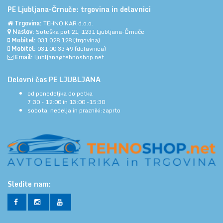
PE Ljubljana-Črnuče: trgovina in delavnici
Trgovina:
TEHNO KAR d.o.o.
Naslov:
Soteška pot 21, 1231 Ljubljana-Črnuče
Mobitel:
031 028 128
(trgovina)
Mobitel:
031 00 33 49
(delavnica)
Email:
ljubljana@tehnoshop.net
Delovni čas PE LJUBLJANA
od ponedeljka do petka
7:30 - 12:00 in 13:00 -15:30
sobota, nedelja in prazniki:zaprto
Sledite nam: