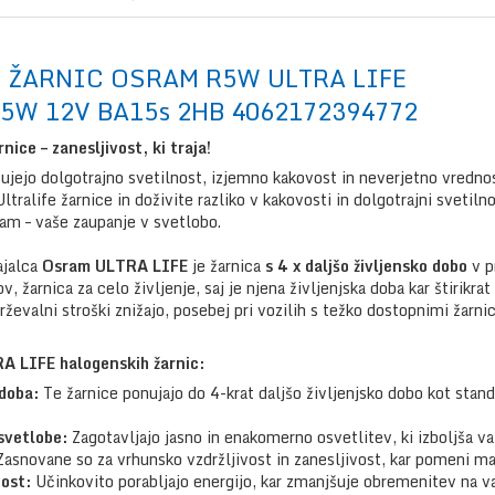
) ŽARNIC OSRAM R5W ULTRA LIFE
5W 12V BA15s 2HB 4062172394772
ce – zanesljivost, ki traja!
žujejo dolgotrajno svetilnost, izjemno kakovost in neverjetno vredn
ltralife žarnice in doživite razliko v kakovosti in dolgotrajni svetiln
ram – vaše zaupanje v svetlobo.
ajalca
Osram ULTRA LIFE
je žarnica
s 4 x daljšo življensko dobo
v p
 žarnica za celo življenje, saj je njena življenjska doba kar štirikra
rževalni stroški znižajo, posebej pri vozilih s težko dostopnimi žarn
A LIFE halogenskih žarnic:
 doba:
Te žarnice ponujajo do 4-krat daljšo življenjsko dobo kot sta
svetlobe:
Zagotavljajo jasno in enakomerno osvetlitev, ki izboljša vaš
asnovane so za vrhunsko vzdržljivost in zanesljivost, kar pomeni ma
tost:
Učinkovito porabljajo energijo, kar zmanjšuje obremenitev na v