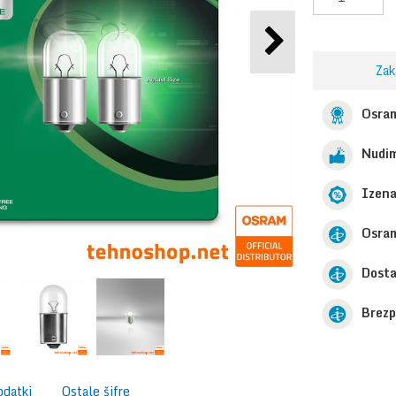
Zak
Osram
Nudim
Izen
Osra
Dosta
Brezp
odatki
Ostale šifre