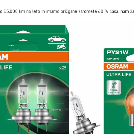
mo 15.000 km na leto in imamo prižgane žaromete 60 % časa, nam ža