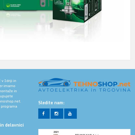
 Idriji in
jer imamo
 montaže in
kupujete
noshop.net.
Sledite nam:
a programa
in delavnici