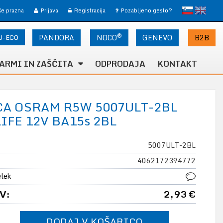
slovensko
English
 še prazna
Prijava
Registracija
Pozabljeno geslo?
®
U-ECO
PANDORA
NOCO
B2B
GENEVO
ARMI IN ZAŠČITA
ODPRODAJA
KONTAKT
A OSRAM R5W 5007ULT-2BL
IFE 12V BA15s 2BL
5007ULT-2BL
4062172394772
elek
V:
2,93 €
DODAJ V KOŠARICO