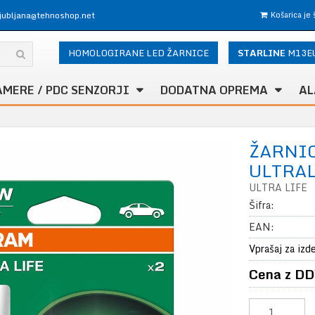
ljubljana@tehnoshop.net
Košarica je
HOMOLOGIRANE LED ŽARNICE
STARLINE
M13E
AMERE / PDC SENZORJI
DODATNA OPREMA
AL
ŽARNIC
ULTRAL
ULTRA LIFE
Šifra:
EAN:
Vprašaj za izd
Cena z DD