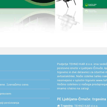
Podjetje TEHNO KAR d.o.o. ima sedež v
poslovno enoto v Ljubljani-Črnuče, k
trgovino in dve delavnici za storitve
avtoelektrike. Naše izdelke lahko na
neomejeno v spletni trgovini
www.teh
Večino izdelkov iz našega prodajneg
cene. Izenačimo ceno.
imamo stalno na zalogi.
 prevzem
PE Ljubljana-Črnuče: trgovina 
oji poslovanja
Trgovina:
TEHNO KAR d.o.o.