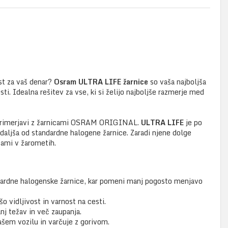
ost za vaš denar?
Osram ULTRA LIFE žarnice
so vaša najboljša
osti. Idealna rešitev za vse, ki si želijo najboljše razmerje med
rimerjavi z žarnicami OSRAM ORIGINAL.
ULTRA LIFE
je po
t daljša od standardne halogene žarnice. Zaradi njene dolge
icami v žarometih.
ndardne halogenske žarnice, kar pomeni manj pogosto menjavo
o vidljivost in varnost na cesti.
nj težav in več zaupanja.
ašem vozilu in varčuje z gorivom.