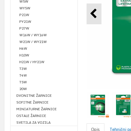
W5W
WY5W
P21W
PY21W
P27W
W16W / WY16W
W21W / WY21W
H6W
H10W
H21W / HY21W
T3W
T4W
T5W
20W
DVONITNE ŽARNICE
SOFITNE ŽARNICE
MINIATURNE ŽARNICE
OSTALE ŽARNICE
SVETILA ZA VOZILA
Opis
Tehnični p