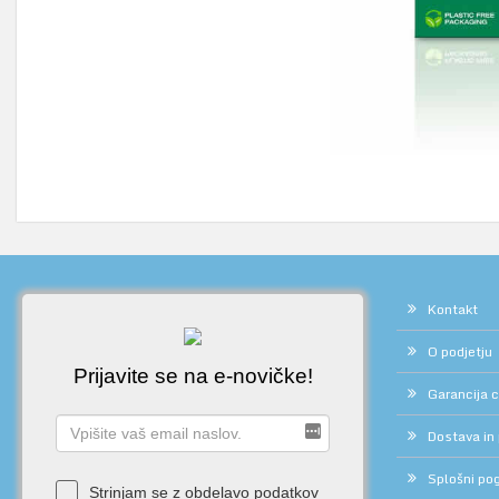
Kontakt
O podjetju
Prijavite se na e-novičke!
Garancija 
Dostava in
Splošni pog
Strinjam se z obdelavo podatkov