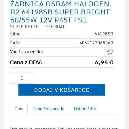
ŽARNICA OSRAM HALOGEN
R2 64198SB SUPER BRIGHT
60/55W 12V P45T FS1
SUPER BRIGHT - OFF ROAD
Šifra:
64198SB
EAN:
4062172068963
Vprašaj za izdelek
Cena z DDV:
6,94 €
DODAJ V KOŠARICO
Opis
Tehnični podatki
Ostale šifre