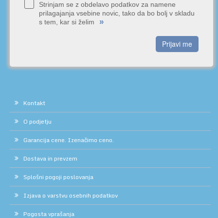
Strinjam se z obdelavo podatkov za namene
prilagajanja vsebine novic, tako da bo bolj v skladu
»
s tem, kar si želim
Prijavi me
Kontakt
O podjetju
Garancija cene. Izenačimo ceno.
Dostava in prevzem
Splošni pogoji poslovanja
Izjava o varstvu osebnih podatkov
Pogosta vprašanja