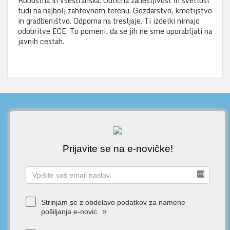
Robustna in vsestranska. Odlična zanesljivost in svetlost
tudi na najbolj zahtevnem terenu. Gozdarstvo, kmetijstvo
in gradbeništvo. Odporna na tresljaje. Ti izdelki nimajo
odobritve ECE. To pomeni, da se jih ne sme uporabljati na
javnih cestah.
Prijavite se na e-novičke!
Strinjam se z obdelavo podatkov za namene
»
pošiljanja e-novic