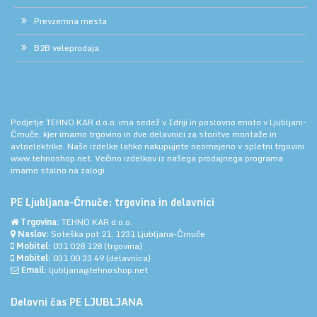
Prevzemna mesta
B2B veleprodaja
Podjetje TEHNO KAR d.o.o. ima sedež v Idriji in poslovno enoto v Ljubljani-
Črnuče, kjer imamo trgovino in dve delavnici za storitve montaže in
avtoelektrike. Naše izdelke lahko nakupujete neomejeno v spletni trgovini
www.tehnoshop.net.
Večino izdelkov iz našega prodajnega programa
imamo stalno na zalogi.
PE Ljubljana-Črnuče: trgovina in delavnici
Trgovina:
TEHNO KAR d.o.o.
Naslov:
Soteška pot 21, 1231 Ljubljana-Črnuče
Mobitel:
031 028 128
(trgovina)
Mobitel:
031 00 33 49
(delavnica)
Email:
ljubljana@tehnoshop.net
Delovni čas PE LJUBLJANA