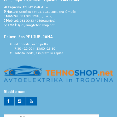
Trgovina:
TEHNO KAR d.o.o.
Naslov:
Soteška pot 21, 1231 Ljubljana-Črnuče
Mobitel:
031 028 128
(trgovina)
Mobitel:
031 00 33 49
(delavnica)
Email:
ljubljana@tehnoshop.net
Delovni čas PE LJUBLJANA
od ponedeljka do petka
7:30 - 12:00 in 13:00 -15:30
sobota, nedelja in prazniki:zaprto
Sledite nam: