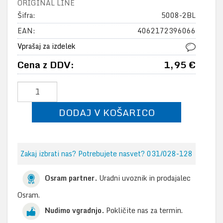
ORIGINAL LINE
Šifra:
5008-2BL
EAN:
4062172396066
Vprašaj za izdelek
Cena z DDV:
1,95 €
DODAJ V KOŠARICO
Zakaj izbrati nas? Potrebujete nasvet? 031/028-128
Osram partner.
Uradni uvoznik in prodajalec
Osram.
Nudimo vgradnjo.
Pokličite nas za termin.