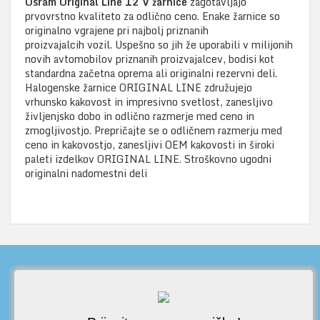
Osram Original Line 12 V žarnice
zagotavljajo
prvovrstno kvaliteto za odlično ceno. Enake žarnice so
originalno vgrajene pri najbolj priznanih
proizvajalcih vozil. Uspešno so jih že uporabili v milijonih
novih avtomobilov priznanih proizvajalcev, bodisi kot
standardna začetna oprema ali originalni rezervni deli.
Halogenske žarnice ORIGINAL LINE združujejo
vrhunsko kakovost in impresivno svetlost, zanesljivo
življenjsko dobo in odlično razmerje med ceno in
zmogljivostjo. Prepričajte se o odličnem razmerju med
ceno in kakovostjo, zanesljivi OEM kakovosti in široki
paleti izdelkov ORIGINAL LINE. Stroškovno ugodni
originalni nadomestni deli