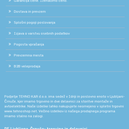
Garancija cene. Izenačimo ceno.
Dostava in prevzem
Splošni pogoji poslovanja
Izjava o varstvu osebnih podatkov
Pogosta vprašanja
Prevzemna mesta
B2B veleprodaja
Podjetje TEHNO KAR d.o.o. ima sedež v Idriji in poslovno enoto v Ljubljani-
Črnuče, kjer imamo trgovino in dve delavnici za storitve montaže in
avtoelektrike. Naše izdelke lahko nakupujete neomejeno v spletni trgovini
www.tehnoshop.net.
Večino izdelkov iz našega prodajnega programa
imamo stalno na zalogi.
PE Ljubljana-Črnuče: trgovina in delavnici