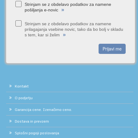
Strinjam se z obdelavo podatkov za namene
»
pošiljanja e-novic
Strinjam se z obdelavo podatkov za namene
prilagajanja vsebine novic, tako da bo bolj v skladu
»
s tem, kar si želim
Prijavi me
Kontakt
O podjetju
Garancija cene. Izenačimo ceno.
Dostava in prevzem
Splošni pogoji poslovanja