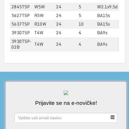
2845TSP
W5W
24
5
W2.1x9.5d
5627TSP
R5W
24
5
BA15s
5637TSP
R10W
24
10
BA15s
3930TSP
T4W
24
4
BA9s
3930TSP-
T4W
24
4
BA9s
02B
Prijavite se na e-novičke!