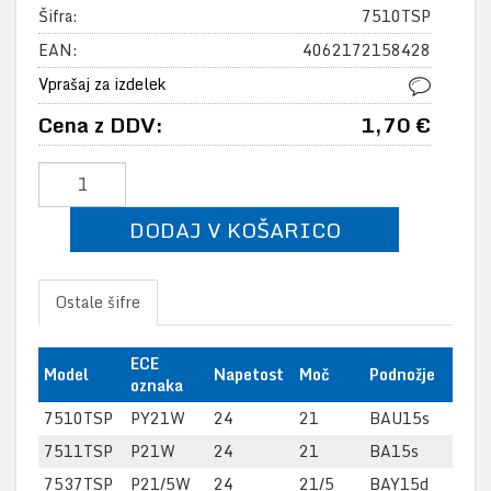
Šifra:
7510TSP
EAN:
4062172158428
Vprašaj za izdelek
Cena z DDV:
1,70 €
DODAJ V KOŠARICO
Ostale šifre
ECE
Model
Napetost
Moč
Podnožje
oznaka
7510TSP
PY21W
24
21
BAU15s
7511TSP
P21W
24
21
BA15s
7537TSP
P21/5W
24
21/5
BAY15d