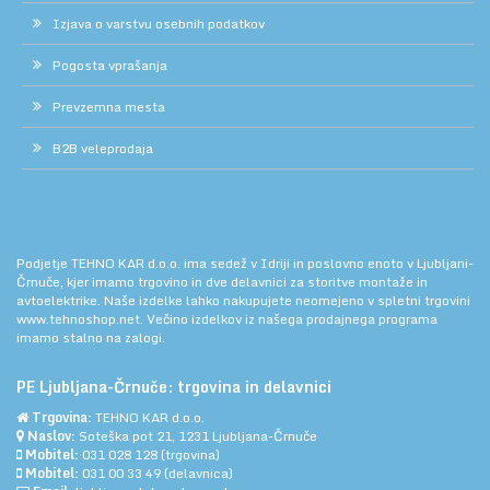
Izjava o varstvu osebnih podatkov
Pogosta vprašanja
Prevzemna mesta
B2B veleprodaja
Podjetje TEHNO KAR d.o.o. ima sedež v Idriji in poslovno enoto v Ljubljani-
Črnuče, kjer imamo trgovino in dve delavnici za storitve montaže in
avtoelektrike. Naše izdelke lahko nakupujete neomejeno v spletni trgovini
www.tehnoshop.net.
Večino izdelkov iz našega prodajnega programa
imamo stalno na zalogi.
PE Ljubljana-Črnuče: trgovina in delavnici
Trgovina:
TEHNO KAR d.o.o.
Naslov:
Soteška pot 21, 1231 Ljubljana-Črnuče
Mobitel:
031 028 128
(trgovina)
Mobitel:
031 00 33 49
(delavnica)