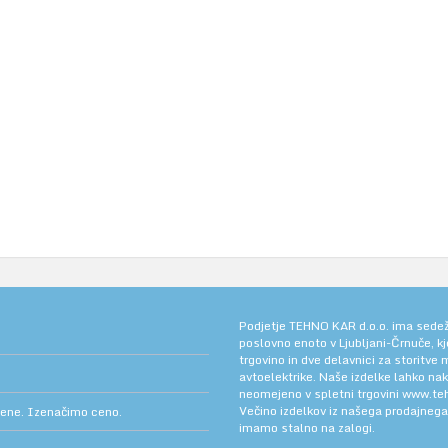
Podjetje TEHNO KAR d.o.o. ima sedež v
poslovno enoto v Ljubljani-Črnuče, k
trgovino in dve delavnici za storitve
avtoelektrike. Naše izdelke lahko na
neomejeno v spletni trgovini
www.teh
Večino izdelkov iz našega prodajneg
cene. Izenačimo ceno.
imamo stalno na zalogi.