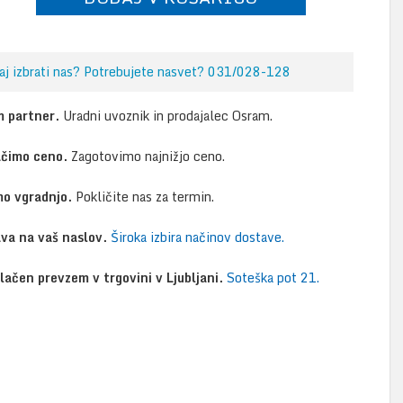
aj izbrati nas? Potrebujete nasvet? 031/028-128
 partner.
Uradni uvoznik in prodajalec Osram.
ačimo ceno.
Zagotovimo najnižjo ceno.
o vgradnjo.
Pokličite nas za termin.
va na vaš naslov.
Široka izbira načinov dostave.
lačen prevzem v trgovini v Ljubljani.
Soteška pot 21.