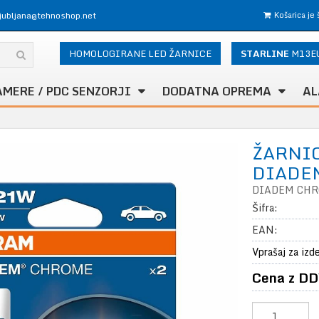
ljubljana@tehnoshop.net
Košarica je
HOMOLOGIRANE LED ŽARNICE
STARLINE
M13E
AMERE / PDC SENZORJI
DODATNA OPREMA
AL
ŽARNI
DIADEM
DIADEM CH
Šifra:
EAN:
Vprašaj za izd
Cena z DD