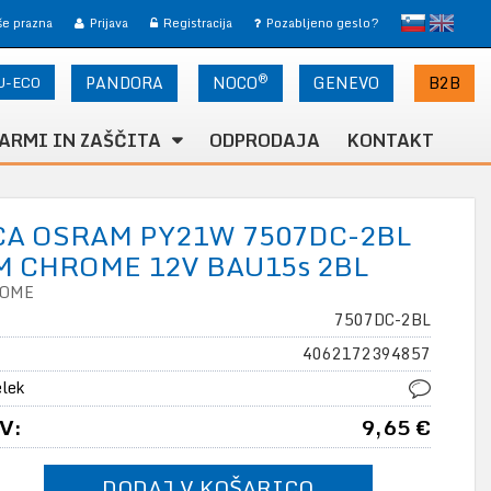
slovensko
English
 še prazna
Prijava
Registracija
Pozabljeno geslo?
®
U-ECO
PANDORA
NOCO
B2B
GENEVO
ARMI IN ZAŠČITA
ODPRODAJA
KONTAKT
CA OSRAM PY21W 7507DC-2BL
 CHROME 12V BAU15s 2BL
ROME
7507DC-2BL
4062172394857
elek
V:
9,65 €
DODAJ V KOŠARICO