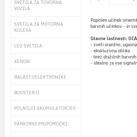
SVETILA ZA TOVORNA
VOZILA
Popolen učinek smernik
SVETILA ZA MOTORNA
barvnih učinkov - in sv
KOLESA
Glavne lastnosti: 
- sveti oranžno, ugasnj
LED SVETILA
- ekskluzivna oblika
- brez dražilnih barvni
XENON
- idealno za vse signal
BALASTI/ELEKTRONIKE
BOOSTERJI
POLNILCI AKUMULATORJEV
PARKIRNI PRIPOMOČKI