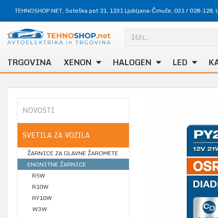
TEHNOSHOP.NET, Soteška pot 21, 1231 Ljubljana-Črnuče,
031 / 028-128
,
TRGOVINA
XENON
HALOGEN
LED
K
NOVOSTI
SVETILA ZA VOZILA
ŽARNICE ZA GLAVNE ŽAROMETE
ENONITNE ŽARNICE
R5W
R10W
RY10W
W3W