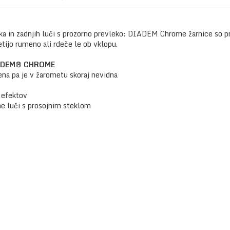
a in zadnjih luči s prozorno prevleko: DIADEM Chrome žarnice so pra
etijo rumeno ali rdeče le ob vklopu.
DIADEM® CHROME
ena pa je v žarometu skoraj nevidna
h efektov
ne luči s prosojnim steklom