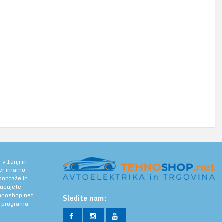
 Idriji in
jer imamo
 montaže in
kupujete
noshop.net.
Sledite nam:
a programa