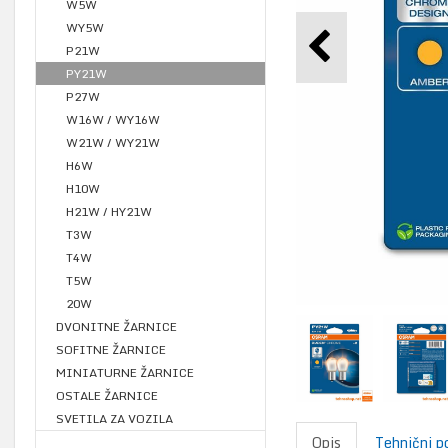
W5W
WY5W
P21W
PY21W
P27W
W16W / WY16W
W21W / WY21W
H6W
H10W
H21W / HY21W
T3W
T4W
T5W
20W
DVONITNE ŽARNICE
SOFITNE ŽARNICE
MINIATURNE ŽARNICE
OSTALE ŽARNICE
SVETILA ZA VOZILA
Opis
Tehnični p