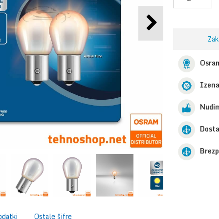
Zak
Osram
Izen
Nudim
Dosta
Brezp
odatki
Ostale šifre