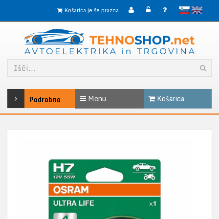
slovensko
English
Košarica je še prazna
Menu
Košarica
Podrobno