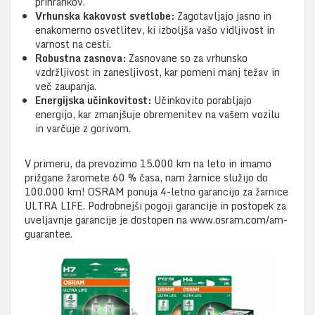
prihrankov.
Vrhunska kakovost svetlobe:
Zagotavljajo jasno in
enakomerno osvetlitev, ki izboljša vašo vidljivost in
varnost na cesti.
Robustna zasnova:
Zasnovane so za vrhunsko
vzdržljivost in zanesljivost, kar pomeni manj težav in
več zaupanja.
Energijska učinkovitost:
Učinkovito porabljajo
energijo, kar zmanjšuje obremenitev na vašem vozilu
in varčuje z gorivom.
V primeru, da prevozimo 15.000 km na leto in imamo
prižgane žaromete 60 % časa, nam žarnice služijo do
100.000 km! OSRAM ponuja 4-letno garancijo za žarnice
ULTRA LIFE. Podrobnejši pogoji garancije in postopek za
uveljavnje garancije je dostopen na www.osram.com/am-
guarantee.