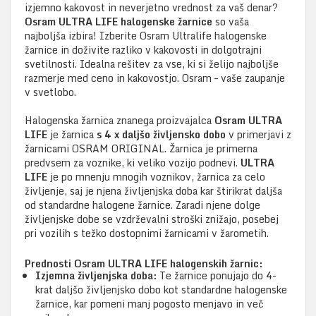
izjemno kakovost in neverjetno vrednost za vaš denar?
Osram ULTRA LIFE halogenske žarnice
so vaša
najboljša izbira! Izberite Osram Ultralife halogenske
žarnice in doživite razliko v kakovosti in dolgotrajni
svetilnosti. Idealna rešitev za vse, ki si želijo najboljše
razmerje med ceno in kakovostjo. Osram – vaše zaupanje
v svetlobo.
Halogenska žarnica znanega proizvajalca
Osram ULTRA
LIFE
je žarnica
s 4 x daljšo življensko dobo
v primerjavi z
žarnicami OSRAM ORIGINAL. Žarnica je primerna
predvsem za voznike, ki veliko vozijo podnevi.
ULTRA
LIFE
je po mnenju mnogih voznikov, žarnica za celo
življenje, saj je njena življenjska doba kar štirikrat daljša
od standardne halogene žarnice. Zaradi njene dolge
življenjske dobe se vzdrževalni stroški znižajo, posebej
pri vozilih s težko dostopnimi žarnicami v žarometih.
Prednosti Osram ULTRA LIFE halogenskih žarnic:
Izjemna življenjska doba:
Te žarnice ponujajo do 4-
krat daljšo življenjsko dobo kot standardne halogenske
žarnice, kar pomeni manj pogosto menjavo in več