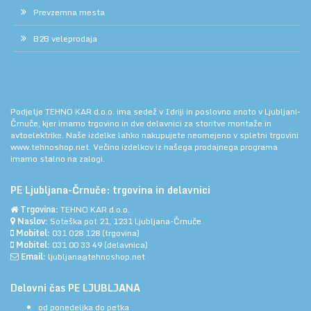
Prevzemna mesta
B2B veleprodaja
Podjetje TEHNO KAR d.o.o. ima sedež v Idriji in poslovno enoto v Ljubljani-
Črnuče, kjer imamo trgovino in dve delavnici za storitve montaže in
avtoelektrike. Naše izdelke lahko nakupujete neomejeno v spletni trgovini
www.tehnoshop.net.
Večino izdelkov iz našega prodajnega programa
imamo stalno na zalogi.
PE Ljubljana-Črnuče: trgovina in delavnici
Trgovina:
TEHNO KAR d.o.o.
Naslov:
Soteška pot 21, 1231 Ljubljana-Črnuče
Mobitel:
031 028 128
(trgovina)
Mobitel:
031 00 33 49
(delavnica)
Email:
ljubljana@tehnoshop.net
Delovni čas PE LJUBLJANA
od ponedeljka do petka