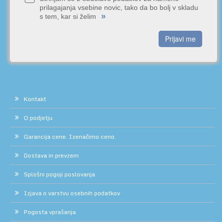
prilagajanja vsebine novic, tako da bo bolj v skladu
»
s tem, kar si želim
Prijavi me
Kontakt
O podjetju
Garancija cene. Izenačimo ceno.
Dostava in prevzem
Splošni pogoji poslovanja
Izjava o varstvu osebnih podatkov
Pogosta vprašanja