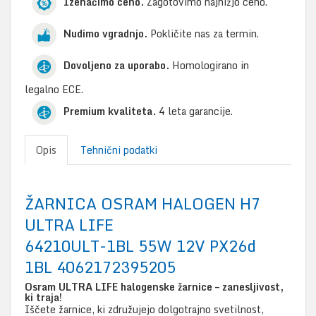
Izenačimo ceno.
Zagotovimo najnižjo ceno.
Nudimo vgradnjo.
Pokličite nas za termin.
Dovoljeno za uporabo.
Homologirano in
legalno ECE.
Premium kvaliteta.
4 leta garancije.
Opis
Tehnični podatki
ŽARNICA OSRAM HALOGEN H7
ULTRA LIFE
64210ULT-1BL 55W 12V PX26d
1BL 4062172395205
Osram ULTRA LIFE halogenske žarnice – zanesljivost,
ki traja!
Iščete žarnice, ki združujejo dolgotrajno svetilnost,