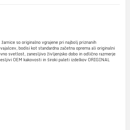
žarnice so originalno vgrajene pri najbolj priznanih
zvajalcev, bodisi kot standardna začetna oprema ali originalni
o svetlost, zanesljivo življenjsko dobo in odlično razmerje
nesljivi OEM kakovosti in široki paleti izdelkov ORIGINAL