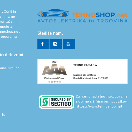
 Idriji in
jer imamo
 montaže in
kupujete
noshop.net.
Sledite nam:
a programa
in delavnici
ljana-Črnuče
Za varno spletno nakupovanje
skrbimo s šifriranjem podatkov.
https://www.tehnoshop.net
prto