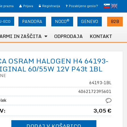
slovensko
English
 še prazna
Prijava
Registracija
Pozabljeno geslo?
®
U-ECO
PANDORA
NOCO
B2B
GENEVO
ARMI IN ZAŠČITA
ODPRODAJA
KONTAKT
A OSRAM HALOGEN H4 64193-
IGINAL 60/55W 12V P43t 1BL
INE
64193-1BL
4062172395601
elek
V:
3,05 €
DODAJ V KOŠARICO