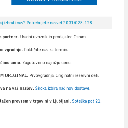
aj izbrati nas? Potrebujete nasvet? 031/028-128
 partner.
Uradni uvoznik in prodajalec Osram.
o vgradnjo.
Pokličite nas za termin.
ačimo ceno.
Zagotovimo najnižjo ceno.
M ORIGINAL.
Prvovgradnja. Originalni rezervni deli.
va na vaš naslov.
Široka izbira načinov dostave.
lačen prevzem v trgovini v Ljubljani.
Soteška pot 21.