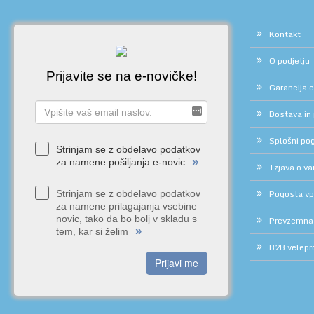
Kontakt
O podjetju
Prijavite se na e-novičke!
Garancija 
Dostava in
Splošni pog
Strinjam se z obdelavo podatkov
»
za namene pošiljanja e-novic
Izjava o v
Pogosta vp
Strinjam se z obdelavo podatkov
za namene prilagajanja vsebine
novic, tako da bo bolj v skladu s
Prevzemna
»
tem, kar si želim
B2B velepr
Prijavi me