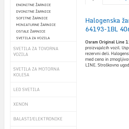
ENONITNE ŽARNICE
DVONITNE ŽARNICE
SOFITNE ŽARNICE
Halogenska ž
MINIATURNE ŽARNICE
64193-1BL 40
OSTALE ŽARNICE
SVETILA ZA VOZILA
Osram Original Line 1
proizvajalcih vozil. Us
SVETILA ZA TOVORNA
rezervni deli. Halogen
VOZILA
med ceno in zmogljivos
LINE. Stroškovno ugodn
SVETILA ZA MOTORNA
KOLESA
LED SVETILA
XENON
BALASTI/ELEKTRONIKE