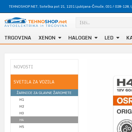
TEHNOSHOP.NET, Soteška pot 21, 1231 Ljubljana-Črnuče,
031 / 028-128
,
TRGOVINA
XENON
HALOGEN
LED
K
NOVOSTI
SVETILA ZA VOZILA
ŽARNICE ZA GLAVNE ŽAROMETE
H1
H2
H3
H4
H5