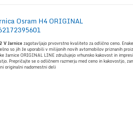
arnica Osram H4 ORIGINAL
62172395601
2 V žarnice
zagotavljajo prvovrstno kvaliteto za odlično ceno. Enake 
pešno so jih že uporabili v milijonih novih avtomobilov priznanih proi
ske žarnice ORIGINAL LINE združujejo vrhunsko kakovost in impresivn
tjo. Prepričajte se o odličnem razmerju med ceno in kakovostjo, za
i originalni nadomestni deli