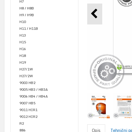
H7
H8 / H8B
H9 / H9B
H10
H11 / H11B
H13
H15
H16
H18
H19
H27/1W
H27/2W
9003 HB2
9005 HB3 / HB3A
9006 HB4 / HB4A
9007 HB5
9011 HIR1
9012 HIR2
R2
Opis
Tehnični p
886