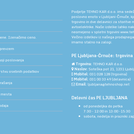
Podjetje TEHNO KAR d.o.o. ima sedež v
poslovno enoto v Ljubljani-Črnuče, k
trgovino in dve delavnici za storitve
avtoelektrike. Naše izdelke lahko na
neomejeno v spletni trgovini
www.teh
Večino izdelkov iz našega prodajneg
cene. Izenačimo ceno.
imamo stalno na zalogi.
 prevzem
PE Ljubljana-Črnuče: trgovina 
oji poslovanja
Trgovina:
TEHNO KAR d.o.o.
Naslov:
Soteška pot 21, 1231 Ljub
arstvu osebnih podatkov
Mobitel:
031 028 128
(trgovina)
Mobitel:
031 00 33 49
(delavnica)
rašanja
Email:
ljubljana@tehnoshop.net
 mesta
Delovni čas PE LJUBLJANA
odaja
od ponedeljka do petka
7:30 - 12:00 in 13:00 -15:30
sobota, nedelja in prazniki:za