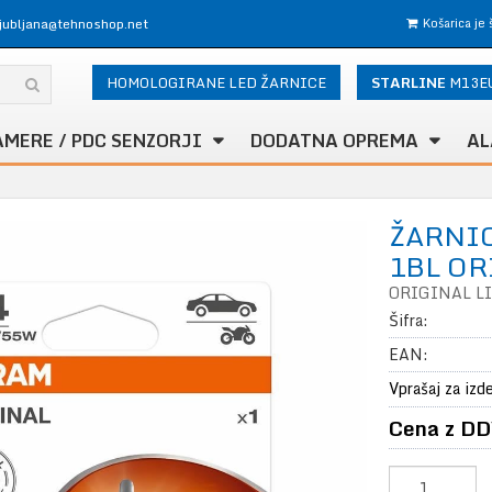
ljubljana@tehnoshop.net
Košarica je
HOMOLOGIRANE LED ŽARNICE
STARLINE
M13E
AMERE / PDC SENZORJI
DODATNA OPREMA
AL
ŽARNIC
1BL OR
ORIGINAL L
Šifra:
EAN:
Vprašaj za izd
Cena z DD