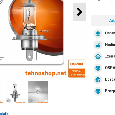
Zak
Osram
Nudim
Izen
OSRA
Dosta
Brezp
odatki