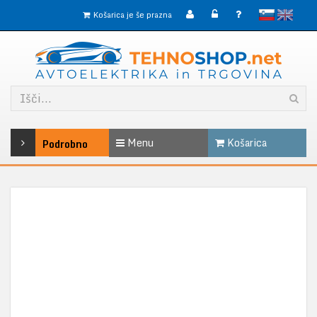
slovensko
English
Košarica je še prazna
Menu
Košarica
Podrobno