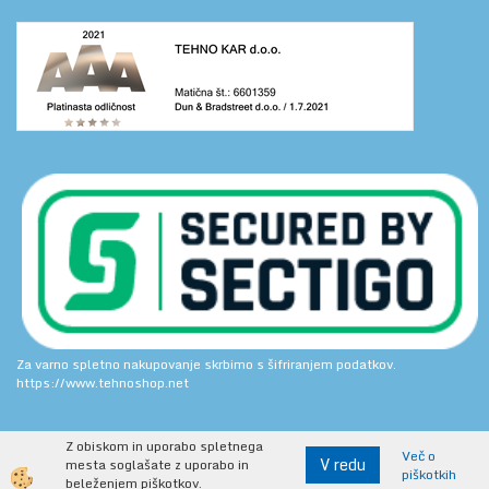
Za varno spletno nakupovanje skrbimo s šifriranjem podatkov.
https://www.tehnoshop.net
Z obiskom in uporabo spletnega
Več o
V redu
mesta soglašate z uporabo in
piškotkih
Izdelava spletne trgovine
beleženjem piškotkov.