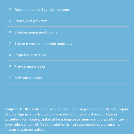
Garancija cene. Izenačimo ceno.
Dostava in prevzem
Splošni pogoji poslovanja
Izjava o varstvu osebnih podatkov
Pogosta vprašanja
Prevzemna mesta
B2B veleprodaja
Podjetje TEHNO KAR d.o.o. ima sedež v Idriji in poslovno enoto v Ljubljani-
Črnuče, kjer imamo trgovino in dve delavnici za storitve montaže in
avtoelektrike. Naše izdelke lahko nakupujete neomejeno v spletni trgovini
www.tehnoshop.net.
Večino izdelkov iz našega prodajnega programa
imamo stalno na zalogi.