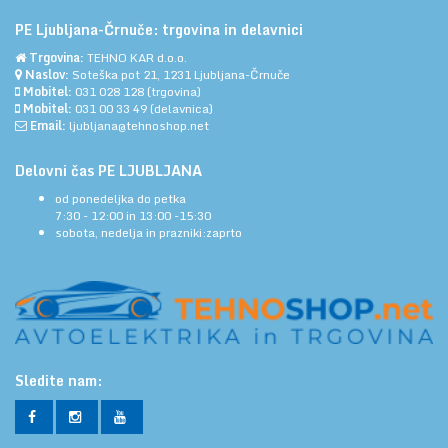
PE Ljubljana-Črnuče: trgovina in delavnici
Trgovina:
TEHNO KAR d.o.o.
Naslov:
Soteška pot 21, 1231 Ljubljana-Črnuče
Mobitel:
031 028 128
(trgovina)
Mobitel:
031 00 33 49
(delavnica)
Email:
ljubljana@tehnoshop.net
Delovni čas PE LJUBLJANA
od ponedeljka do petka
7:30 - 12:00 in 13:00 -15:30
sobota, nedelja in prazniki:zaprto
Sledite nam: