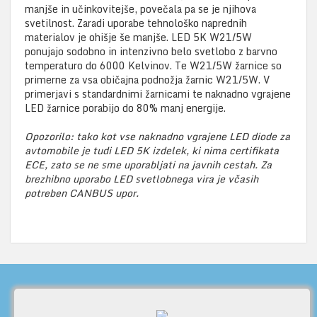
manjše in učinkovitejše, povečala pa se je njihova
svetilnost. Zaradi uporabe tehnološko naprednih
materialov je ohišje še manjše. LED 5K W21/5W
ponujajo sodobno in intenzivno belo svetlobo z barvno
temperaturo do 6000 Kelvinov. Te W21/5W žarnice so
primerne za vsa običajna podnožja žarnic W21/5W. V
primerjavi s standardnimi žarnicami te naknadno vgrajene
LED žarnice porabijo do 80% manj energije.
Opozorilo: tako kot vse naknadno vgrajene LED diode za
avtomobile je tudi LED 5K izdelek, ki nima certifikata
ECE, zato se ne sme uporabljati na javnih cestah. Za
brezhibno uporabo LED svetlobnega vira je včasih
potreben CANBUS upor.