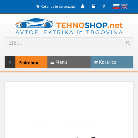
slovensko
English
Košarica je še prazna
Menu
Košarica
Podrobno