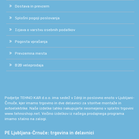
Dostava in prevzem
Splošni pogoji poslovanja
Izjava o varstvu osebnih podatkov
Pogosta vprašanja
Prevzemna mesta
B2B veleprodaja
Podjetje TEHNO KAR d.o.o. ima sedež v Idriji in poslovno enoto v Ljubljani-
Črnuče, kjer imamo trgovino in dve delavnici za storitve montaže in
avtoelektrike. Naše izdelke lahko nakupujete neomejeno v spletni trgovini
www.tehnoshop.net.
Večino izdelkov iz našega prodajnega programa
imamo stalno na zalogi.
PE Ljubljana-Črnuče: trgovina in delavnici