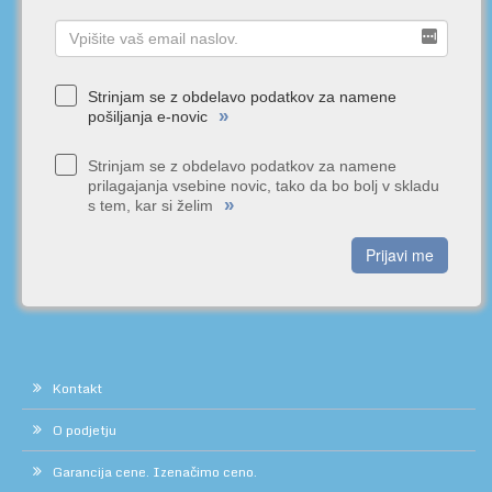
Strinjam se z obdelavo podatkov za namene
»
pošiljanja e-novic
Strinjam se z obdelavo podatkov za namene
prilagajanja vsebine novic, tako da bo bolj v skladu
»
s tem, kar si želim
Prijavi me
Kontakt
O podjetju
Garancija cene. Izenačimo ceno.