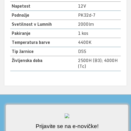
Napetost
12V
Podnožje
PK32d-7
Svetilnost v Lumnih
2000lm
Pakiranje
1 kos
Temperatura barve
4400K
Tip žarnice
D5S
Življenska doba
2500H (B3); 4000H
(Tc)
Prijavite se na e-novičke!