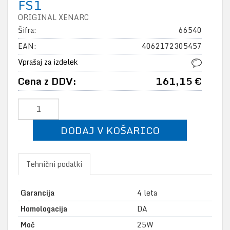
FS1
ORIGINAL XENARC
Šifra:
66540
EAN:
4062172305457
Vprašaj za izdelek
Cena z DDV:
161,15 €
DODAJ V KOŠARICO
Tehnični podatki
Garancija
4 leta
Homologacija
DA
Moč
25W