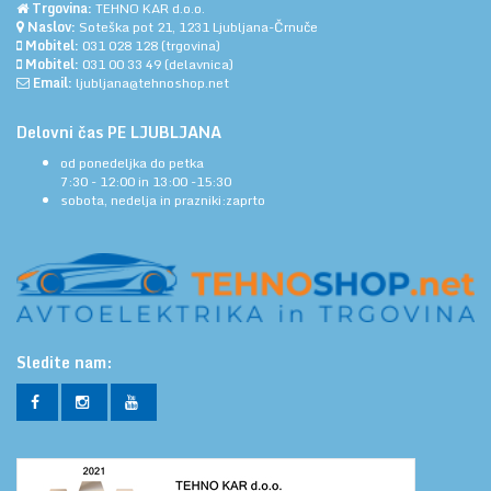
Trgovina:
TEHNO KAR d.o.o.
Naslov:
Soteška pot 21, 1231 Ljubljana-Črnuče
Mobitel:
031 028 128
(trgovina)
Mobitel:
031 00 33 49
(delavnica)
Email:
ljubljana@tehnoshop.net
Delovni čas PE LJUBLJANA
od ponedeljka do petka
7:30 - 12:00 in 13:00 -15:30
sobota, nedelja in prazniki:zaprto
Sledite nam: