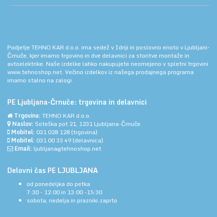
Podjetje TEHNO KAR d.o.o. ima sedež v Idriji in poslovno enoto v Ljubljani-
Črnuče, kjer imamo trgovino in dve delavnici za storitve montaže in
avtoelektrike. Naše izdelke lahko nakupujete neomejeno v spletni trgovini
www.tehnoshop.net.
Večino izdelkov iz našega prodajnega programa
imamo stalno na zalogi.
PE Ljubljana-Črnuče: trgovina in delavnici
Trgovina:
TEHNO KAR d.o.o.
Naslov:
Soteška pot 21, 1231 Ljubljana-Črnuče
Mobitel:
031 028 128
(trgovina)
Mobitel:
031 00 33 49
(delavnica)
Email:
ljubljana@tehnoshop.net
Delovni čas PE LJUBLJANA
od ponedeljka do petka
7:30 - 12:00 in 13:00 -15:30
sobota, nedelja in prazniki:zaprto