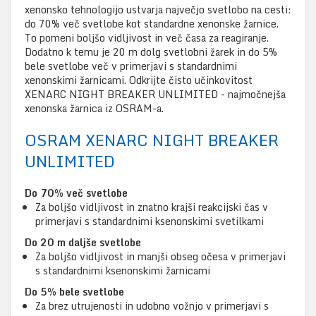
xenonsko tehnologijo ustvarja največjo svetlobo na cesti:
do 70% več svetlobe kot standardne xenonske žarnice.
To pomeni boljšo vidljivost in več časa za reagiranje.
Dodatno k temu je 20 m dolg svetlobni žarek in do 5%
bele svetlobe več v primerjavi s standardnimi
xenonskimi žarnicami. Odkrijte čisto učinkovitost
XENARC NIGHT BREAKER UNLIMITED - najmočnejša
xenonska žarnica iz OSRAM-a.
OSRAM XENARC NIGHT BREAKER
UNLIMITED
Do 70% več svetlobe
Za boljšo vidljivost in znatno krajši reakcijski čas v
primerjavi s standardnimi ksenonskimi svetilkami
Do 20 m daljše svetlobe
Za boljšo vidljivost in manjši obseg očesa v primerjavi
s standardnimi ksenonskimi žarnicami
Do 5% bele svetlobe
Za brez utrujenosti in udobno vožnjo v primerjavi s