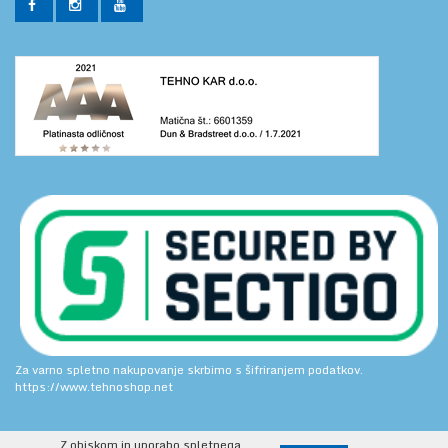
Za varno spletno nakupovanje skrbimo s šifriranjem podatkov.
https://www.tehnoshop.net
Z obiskom in uporabo spletnega