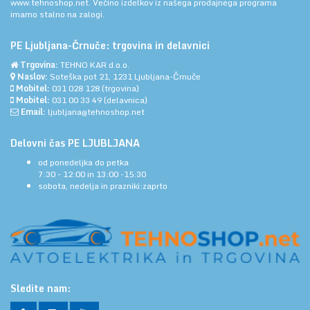
www.tehnoshop.net.
Večino izdelkov iz našega prodajnega programa
imamo stalno na zalogi.
PE Ljubljana-Črnuče: trgovina in delavnici
Trgovina:
TEHNO KAR d.o.o.
Naslov:
Soteška pot 21, 1231 Ljubljana-Črnuče
Mobitel:
031 028 128
(trgovina)
Mobitel:
031 00 33 49
(delavnica)
Email:
ljubljana@tehnoshop.net
Delovni čas PE LJUBLJANA
od ponedeljka do petka
7:30 - 12:00 in 13:00 -15:30
sobota, nedelja in prazniki:zaprto
Sledite nam: