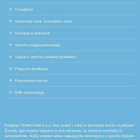
O podjetju
Garancija cene. Izenačimo ceno.
Dostava in prevzem
Splošni pogoji poslovanja
Izjava o varstvu osebnih podatkov
Pogosta vprašanja
Prevzemna mesta
B2B veleprodaja
Podjetje TEHNO KAR d.o.o. ima sedež v Idriji in poslovno enoto v Ljubljani-
Črnuče, kjer imamo trgovino in dve delavnici za storitve montaže in
avtoelektrike. Naše izdelke lahko nakupujete neomejeno v spletni trgovini