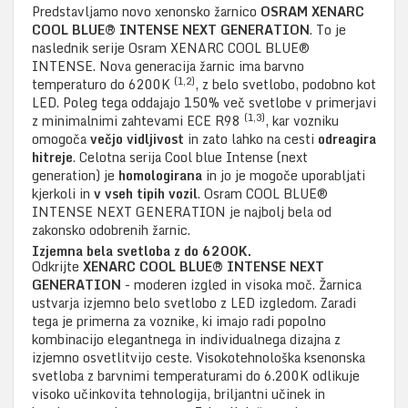
Predstavljamo novo xenonsko žarnico
OSRAM XENARC
COOL BLUE® INTENSE NEXT GENERATION
. To je
naslednik serije Osram XENARC COOL BLUE®
INTENSE. Nova generacija žarnic ima barvno
(1,2)
temperaturo do 6200K
, z belo svetlobo, podobno kot
LED. Poleg tega oddajajo 150% več svetlobe v primerjavi
(1,3)
z minimalnimi zahtevami ECE R98
, kar vozniku
omogoča
večjo vidljivost
in zato lahko na cesti
odreagira
hitreje
. Celotna serija Cool blue Intense (next
generation) je
homologirana
in jo je mogoče uporabljati
kjerkoli in
v vseh tipih vozil
. Osram COOL BLUE®
INTENSE NEXT GENERATION je najbolj bela od
zakonsko odobrenih žarnic.
Izjemna bela svetloba z do 6200K.
Odkrijte
XENARC COOL BLUE® INTENSE NEXT
GENERATION
- moderen izgled in visoka moč. Žarnica
ustvarja izjemno belo svetlobo z LED izgledom. Zaradi
tega je primerna za voznike, ki imajo radi popolno
kombinacijo elegantnega in individualnega dizajna z
izjemno osvetlitvijo ceste. Visokotehnološka ksenonska
svetloba z barvnimi temperaturami do 6.200K odlikuje
visoko učinkovita tehnologija, briljantni učinek in