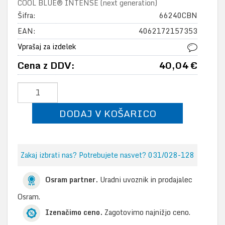
COOL BLUE® INTENSE (next generation)
Šifra:
66240CBN
EAN:
4062172157353
Vprašaj za izdelek
Cena z DDV:
40,04 €
DODAJ V KOŠARICO
Zakaj izbrati nas? Potrebujete nasvet? 031/028-128
Osram partner.
Uradni uvoznik in prodajalec
Osram.
Izenačimo ceno.
Zagotovimo najnižjo ceno.