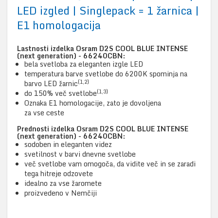
LED izgled | Singlepack = 1 žarnica |
E1 homologacija
Lastnosti izdelka Osram D2S COOL BLUE INTENSE
(next generation) - 66240CBN:
bela svetloba za eleganten izgle LED
temperatura barve svetlobe do 6200K spominja na
(1,2)
barvo LED žarnic
(1,3)
do 150% več svetlobe
Oznaka E1 homologacije, zato je dovoljena
za vse ceste
Prednosti izdelka Osram D2S COOL BLUE INTENSE
(next generation) - 66240CBN:
sodoben in eleganten videz
svetilnost v barvi dnevne svetlobe
več svetlobe vam omogoča, da vidite več in se zaradi
tega hitreje odzovete
idealno za vse žaromete
proizvedeno v Nemčiji