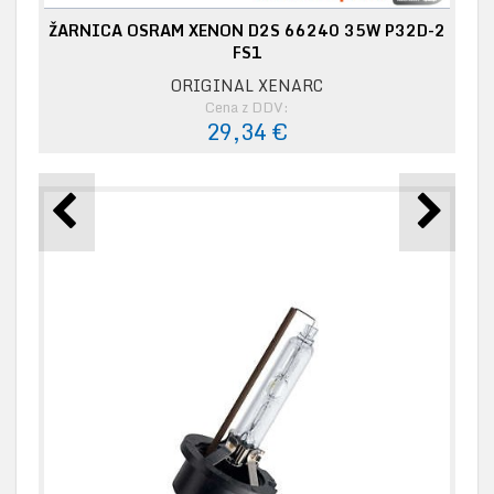
ŽARNICA OSRAM XENON D2S 66240 35W P32D-2
FS1
ORIGINAL XENARC
Cena z DDV:
29,34 €