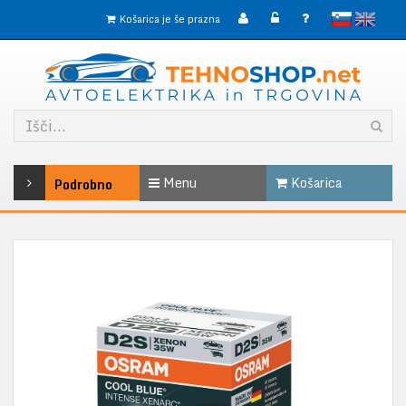
slovensko
English
Košarica je še prazna
Menu
Košarica
Podrobno