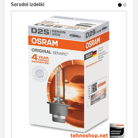
Sorodni izdelki
1
2