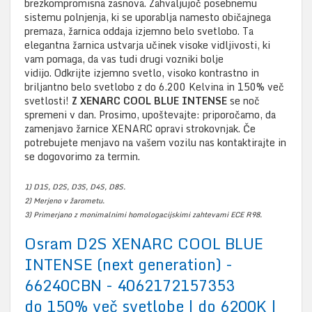
brezkompromisna zasnova. Zahvaljujoč posebnemu
sistemu polnjenja, ki se uporablja namesto običajnega
premaza, žarnica oddaja izjemno belo svetlobo. Ta
elegantna žarnica ustvarja učinek visoke vidljivosti, ki
vam pomaga, da vas tudi drugi vozniki bolje
vidijo. Odkrijte izjemno svetlo, visoko kontrastno in
briljantno belo svetlobo z do 6.200 Kelvina in 150% več
svetlosti!
Z XENARC COOL BLUE INTENSE
se noč
spremeni v dan. Prosimo, upoštevajte: priporočamo, da
zamenjavo žarnice XENARC opravi strokovnjak. Če
potrebujete menjavo na vašem vozilu nas kontaktirajte in
se dogovorimo za termin.
1) D1S, D2S, D3S, D4S, D8S.
2) Merjeno v žarometu.
3) Primerjano z monimalnimi homologacijskimi zahtevami ECE R98.
Osram D2S XENARC COOL BLUE
INTENSE (next generation) -
66240CBN - 4062172157353
do 150% več svetlobe | do 6200K |