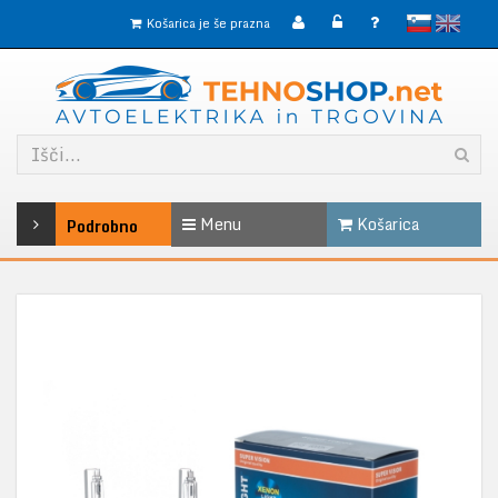
slovensko
English
Košarica je še prazna
Menu
Košarica
Podrobno