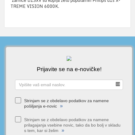
Žarnice D1SXV so kopija zelo popularnih Philips d1s X-
TREME VISION 6000K.
Prijavite se na e-novičke!
Strinjam se z obdelavo podatkov za namene
»
pošiljanja e-novic
Strinjam se z obdelavo podatkov za namene
prilagajanja vsebine novic, tako da bo bolj v skladu
»
s tem, kar si želim