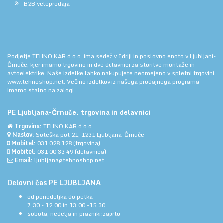
B2B veleprodaja
Podjetje TEHNO KAR d.o.o. ima sedež v Idriji in poslovno enoto v Ljubljani-
Črnuče, kjer imamo trgovino in dve delavnici za storitve montaže in
avtoelektrike. Naše izdelke lahko nakupujete neomejeno v spletni trgovini
www.tehnoshop.net.
Večino izdelkov iz našega prodajnega programa
imamo stalno na zalogi.
PE Ljubljana-Črnuče: trgovina in delavnici
Trgovina:
TEHNO KAR d.o.o.
Naslov:
Soteška pot 21, 1231 Ljubljana-Črnuče
Mobitel:
031 028 128
(trgovina)
Mobitel:
031 00 33 49
(delavnica)
Email:
ljubljana@tehnoshop.net
Delovni čas PE LJUBLJANA
od ponedeljka do petka
7:30 - 12:00 in 13:00 -15:30
sobota, nedelja in prazniki:zaprto