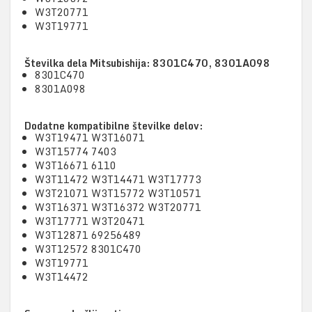
W3T20771
W3T19771
Številka dela Mitsubishija: 8301C470, 8301A098
8301C470
8301A098
Dodatne kompatibilne številke delov:
W3T19471 W3T16071
W3T15774 7403
W3T16671 6110
W3T11472 W3T14471 W3T17773
W3T21071 W3T15772 W3T10571
W3T16371 W3T16372 W3T20771
W3T17771 W3T20471
W3T12871 69256489
W3T12572 8301C470
W3T19771
W3T14472