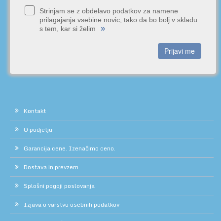
Strinjam se z obdelavo podatkov za namene
prilagajanja vsebine novic, tako da bo bolj v skladu
»
s tem, kar si želim
Prijavi me
Kontakt
O podjetju
Garancija cene. Izenačimo ceno.
Dostava in prevzem
Splošni pogoji poslovanja
Izjava o varstvu osebnih podatkov