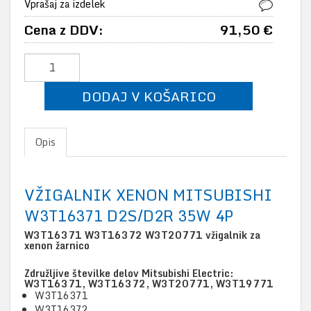
Vprašaj za izdelek
Cena z DDV:
91,50 €
DODAJ V KOŠARICO
Opis
VŽIGALNIK XENON MITSUBISHI
W3T16371 D2S/D2R 35W 4P
W3T16371 W3T16372 W3T20771 vžigalnik za
xenon žarnico
Združljive številke delov Mitsubishi Electric:
W3T16371, W3T16372, W3T20771, W3T19771
W3T16371
W3T16372